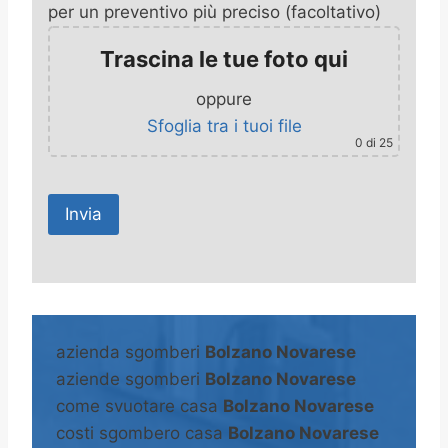
per un preventivo più preciso (facoltativo)
Trascina le tue foto qui
oppure
Sfoglia tra i tuoi file
0
di 25
A
l
t
azienda sgomberi
Bolzano Novarese
e
aziende sgomberi
Bolzano Novarese
r
come svuotare casa
Bolzano Novarese
n
costi sgombero casa
Bolzano Novarese
a