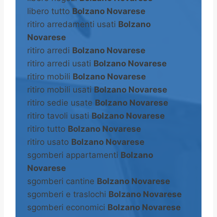
libero tutto
Bolzano Novarese
ritiro arredamenti usati
Bolzano
Novarese
ritiro arredi
Bolzano Novarese
ritiro arredi usati
Bolzano Novarese
ritiro mobili
Bolzano Novarese
ritiro mobili usati
Bolzano Novarese
ritiro sedie usate
Bolzano Novarese
ritiro tavoli usati
Bolzano Novarese
ritiro tutto
Bolzano Novarese
ritiro usato
Bolzano Novarese
sgomberi appartamenti
Bolzano
Novarese
sgomberi cantine
Bolzano Novarese
sgomberi e traslochi
Bolzano Novarese
sgomberi economici
Bolzano Novarese