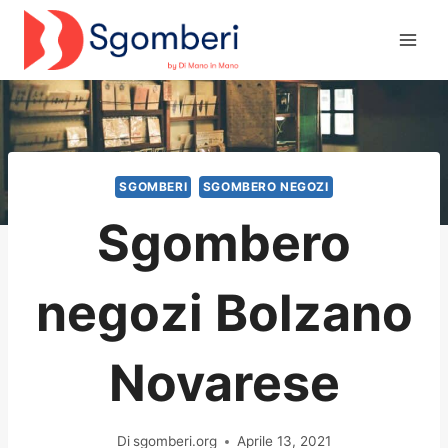
Salta
al
contenuto
SGOMBERI
SGOMBERO NEGOZI
Sgombero
negozi Bolzano
Novarese
Di
sgomberi.org
Aprile 13, 2021