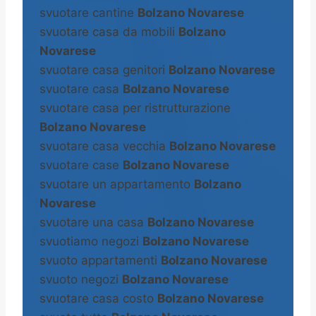
svuotare cantine
Bolzano Novarese
svuotare casa da mobili
Bolzano
Novarese
svuotare casa genitori
Bolzano Novarese
svuotare casa
Bolzano Novarese
svuotare casa per ristrutturazione
Bolzano Novarese
svuotare casa vecchia
Bolzano Novarese
svuotare case
Bolzano Novarese
svuotare un appartamento
Bolzano
Novarese
svuotare una casa
Bolzano Novarese
svuotiamo negozi
Bolzano Novarese
svuoto appartamenti
Bolzano Novarese
svuoto negozi
Bolzano Novarese
svuotare casa costo
Bolzano Novarese