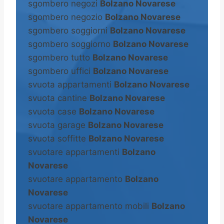
sgombero negozi
Bolzano Novarese
sgombero negozio
Bolzano Novarese
sgombero soggiorni
Bolzano Novarese
sgombero soggiorno
Bolzano Novarese
sgombero tutto
Bolzano Novarese
sgombero uffici
Bolzano Novarese
svuota appartamenti
Bolzano Novarese
svuota cantine
Bolzano Novarese
svuota case
Bolzano Novarese
svuota garage
Bolzano Novarese
svuota soffitte
Bolzano Novarese
svuotare appartamenti
Bolzano
Novarese
svuotare appartamento
Bolzano
Novarese
svuotare appartamento mobili
Bolzano
Novarese