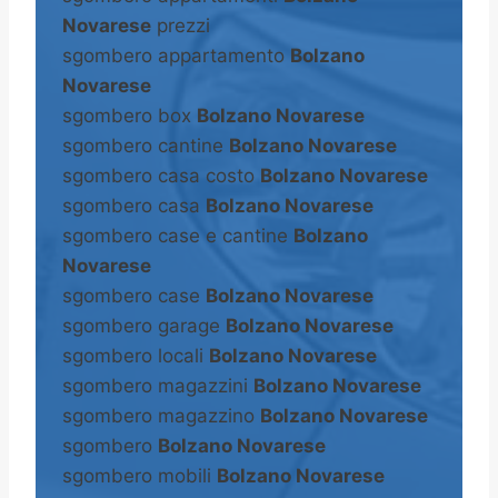
Novarese
prezzi
sgombero appartamento
Bolzano
Novarese
sgombero box
Bolzano Novarese
sgombero cantine
Bolzano Novarese
sgombero casa costo
Bolzano Novarese
sgombero casa
Bolzano Novarese
sgombero case e cantine
Bolzano
Novarese
sgombero case
Bolzano Novarese
sgombero garage
Bolzano Novarese
sgombero locali
Bolzano Novarese
sgombero magazzini
Bolzano Novarese
sgombero magazzino
Bolzano Novarese
sgombero
Bolzano Novarese
sgombero mobili
Bolzano Novarese