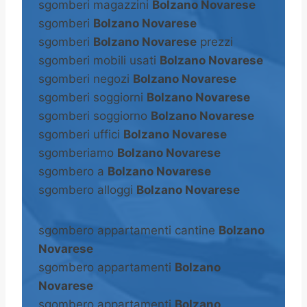
sgomberi magazzini
Bolzano Novarese
sgomberi
Bolzano Novarese
sgomberi
Bolzano Novarese
prezzi
sgomberi mobili usati
Bolzano Novarese
sgomberi negozi
Bolzano Novarese
sgomberi soggiorni
Bolzano Novarese
sgomberi soggiorno
Bolzano Novarese
sgomberi uffici
Bolzano Novarese
sgomberiamo
Bolzano Novarese
sgombero a
Bolzano Novarese
sgombero alloggi
Bolzano Novarese
sgombero appartamenti cantine
Bolzano
Novarese
sgombero appartamenti
Bolzano
Novarese
sgombero appartamenti
Bolzano