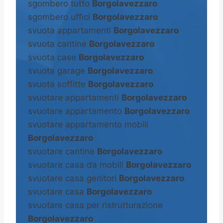
sgombero tutto
Borgolavezzaro
sgombero uffici
Borgolavezzaro
svuota appartamenti
Borgolavezzaro
svuota cantine
Borgolavezzaro
svuota case
Borgolavezzaro
svuota garage
Borgolavezzaro
svuota soffitte
Borgolavezzaro
svuotare appartamenti
Borgolavezzaro
svuotare appartamento
Borgolavezzaro
svuotare appartamento mobili
Borgolavezzaro
svuotare cantine
Borgolavezzaro
svuotare casa da mobili
Borgolavezzaro
svuotare casa genitori
Borgolavezzaro
svuotare casa
Borgolavezzaro
svuotare casa per ristrutturazione
Borgolavezzaro