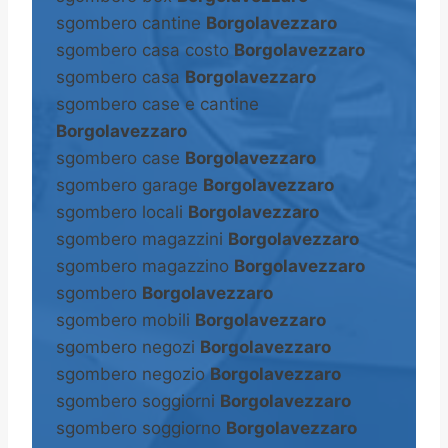
sgombero cantine
Borgolavezzaro
sgombero casa costo
Borgolavezzaro
sgombero casa
Borgolavezzaro
sgombero case e cantine
Borgolavezzaro
sgombero case
Borgolavezzaro
sgombero garage
Borgolavezzaro
sgombero locali
Borgolavezzaro
sgombero magazzini
Borgolavezzaro
sgombero magazzino
Borgolavezzaro
sgombero
Borgolavezzaro
sgombero mobili
Borgolavezzaro
sgombero negozi
Borgolavezzaro
sgombero negozio
Borgolavezzaro
sgombero soggiorni
Borgolavezzaro
sgombero soggiorno
Borgolavezzaro