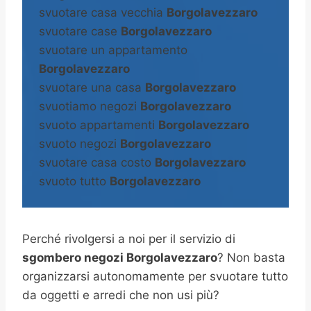
svuotare casa vecchia
Borgolavezzaro
svuotare case
Borgolavezzaro
svuotare un appartamento
Borgolavezzaro
svuotare una casa
Borgolavezzaro
svuotiamo negozi
Borgolavezzaro
svuoto appartamenti
Borgolavezzaro
svuoto negozi
Borgolavezzaro
svuotare casa costo
Borgolavezzaro
svuoto tutto
Borgolavezzaro
Perché rivolgersi a noi per il servizio di
sgombero negozi Borgolavezzaro
? Non basta
organizzarsi autonomamente per svuotare tutto
da oggetti e arredi che non usi più?