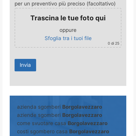
per un preventivo più preciso (facoltativo)
Trascina le tue foto qui
oppure
Sfoglia tra i tuoi file
0
di 25
A
l
t
azienda sgomberi
Borgolavezzaro
e
aziende sgomberi
Borgolavezzaro
r
come svuotare casa
Borgolavezzaro
n
costi sgombero casa
Borgolavezzaro
a