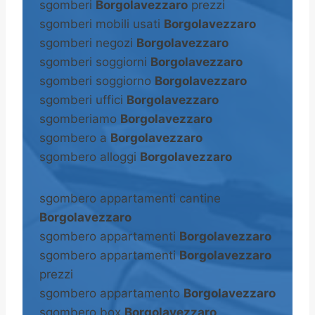
sgomberi
Borgolavezzaro
prezzi
sgomberi mobili usati
Borgolavezzaro
sgomberi negozi
Borgolavezzaro
sgomberi soggiorni
Borgolavezzaro
sgomberi soggiorno
Borgolavezzaro
sgomberi uffici
Borgolavezzaro
sgomberiamo
Borgolavezzaro
sgombero a
Borgolavezzaro
sgombero alloggi
Borgolavezzaro
sgombero appartamenti cantine
Borgolavezzaro
sgombero appartamenti
Borgolavezzaro
sgombero appartamenti
Borgolavezzaro
prezzi
sgombero appartamento
Borgolavezzaro
sgombero box
Borgolavezzaro