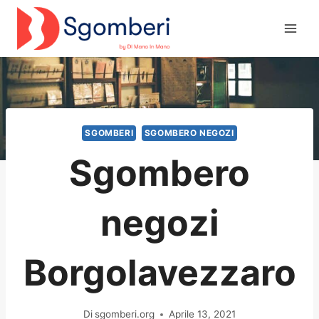
Salta
al
contenuto
SGOMBERI
SGOMBERO NEGOZI
Sgombero
negozi
Borgolavezzaro
Di
sgomberi.org
Aprile 13, 2021