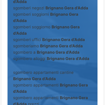
d’Adda
sgomberi negozi
Brignano Gera d’Adda
sgomberi soggiorni
Brignano Gera
d’Adda
sgomberi soggiorno
Brignano Gera
d’Adda
sgomberi uffici
Brignano Gera d’Adda
sgomberiamo
Brignano Gera d’Adda
sgombero a
Brignano Gera d’Adda
sgombero alloggi
Brignano Gera d’Adda
sgombero appartamenti cantine
Brignano Gera d’Adda
sgombero appartamenti
Brignano Gera
d’Adda
sgombero appartamenti
Brignano Gera
d’Adda
prezzi