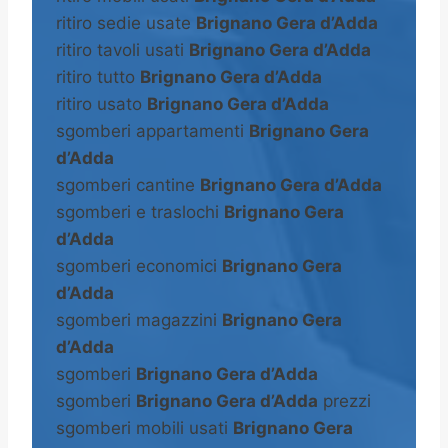
ritiro sedie usate
Brignano Gera d’Adda
ritiro tavoli usati
Brignano Gera d’Adda
ritiro tutto
Brignano Gera d’Adda
ritiro usato
Brignano Gera d’Adda
sgomberi appartamenti
Brignano Gera
d’Adda
sgomberi cantine
Brignano Gera d’Adda
sgomberi e traslochi
Brignano Gera
d’Adda
sgomberi economici
Brignano Gera
d’Adda
sgomberi magazzini
Brignano Gera
d’Adda
sgomberi
Brignano Gera d’Adda
sgomberi
Brignano Gera d’Adda
prezzi
sgomberi mobili usati
Brignano Gera