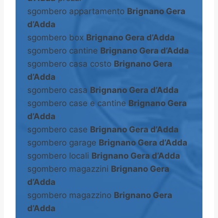
sgombero appartamento
Brignano Gera
d’Adda
sgombero box
Brignano Gera d’Adda
sgombero cantine
Brignano Gera d’Adda
sgombero casa costo
Brignano Gera
d’Adda
sgombero casa
Brignano Gera d’Adda
sgombero case e cantine
Brignano Gera
d’Adda
sgombero case
Brignano Gera d’Adda
sgombero garage
Brignano Gera d’Adda
sgombero locali
Brignano Gera d’Adda
sgombero magazzini
Brignano Gera
d’Adda
sgombero magazzino
Brignano Gera
d’Adda