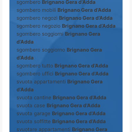
sgombero
Brignano Gera d’Adda
sgombero mobili
Brignano Gera d’Adda
sgombero negozi
Brignano Gera d’Adda
sgombero negozio
Brignano Gera d’Adda
sgombero soggiorni
Brignano Gera
d’Adda
sgombero soggiorno
Brignano Gera
d’Adda
sgombero tutto
Brignano Gera d’Adda
sgombero uffici
Brignano Gera d’Adda
svuota appartamenti
Brignano Gera
d’Adda
svuota cantine
Brignano Gera d’Adda
svuota case
Brignano Gera d’Adda
svuota garage
Brignano Gera d’Adda
svuota soffitte
Brignano Gera d’Adda
svuotare appartamenti
Brignano Gera