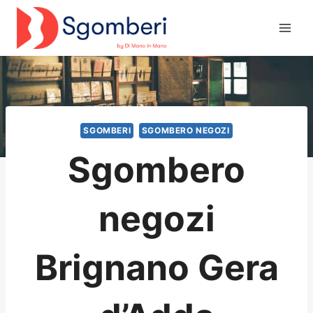
Salta
al
contenuto
SGOMBERI
SGOMBERO NEGOZI
Sgombero
negozi
Brignano Gera