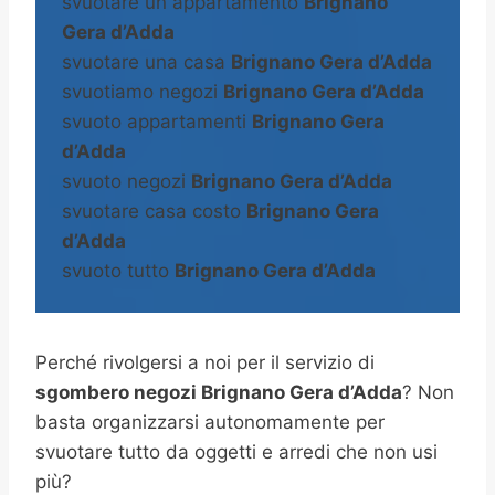
svuotare un appartamento
Brignano
Gera d’Adda
svuotare una casa
Brignano Gera d’Adda
svuotiamo negozi
Brignano Gera d’Adda
svuoto appartamenti
Brignano Gera
d’Adda
svuoto negozi
Brignano Gera d’Adda
svuotare casa costo
Brignano Gera
d’Adda
svuoto tutto
Brignano Gera d’Adda
Perché rivolgersi a noi per il servizio di
sgombero negozi Brignano Gera d’Adda
? Non
basta organizzarsi autonomamente per
svuotare tutto da oggetti e arredi che non usi
più?