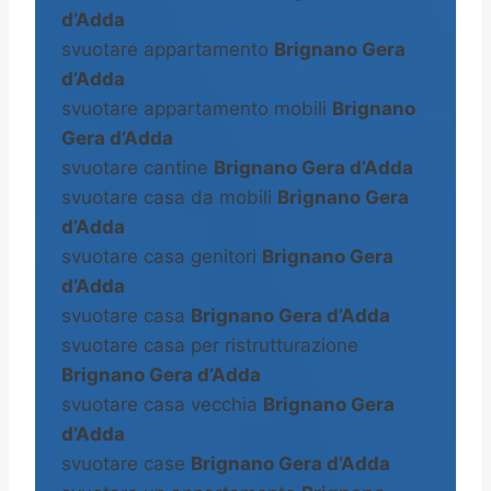
d’Adda
svuotare appartamento
Brignano Gera
d’Adda
svuotare appartamento mobili
Brignano
Gera d’Adda
svuotare cantine
Brignano Gera d’Adda
svuotare casa da mobili
Brignano Gera
d’Adda
svuotare casa genitori
Brignano Gera
d’Adda
svuotare casa
Brignano Gera d’Adda
svuotare casa per ristrutturazione
Brignano Gera d’Adda
svuotare casa vecchia
Brignano Gera
d’Adda
svuotare case
Brignano Gera d’Adda