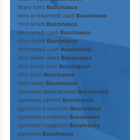
libero tutto
Buccinasco
ritiro arredamenti usati
Buccinasco
ritiro arredi
Buccinasco
ritiro arredi usati
Buccinasco
ritiro mobili
Buccinasco
ritiro mobili usati
Buccinasco
ritiro sedie usate
Buccinasco
ritiro tavoli usati
Buccinasco
ritiro tutto
Buccinasco
ritiro usato
Buccinasco
sgomberi appartamenti
Buccinasco
sgomberi cantine
Buccinasco
sgomberi e traslochi
Buccinasco
sgomberi economici
Buccinasco
sgomberi magazzini
Buccinasco
sgomberi
Buccinasco