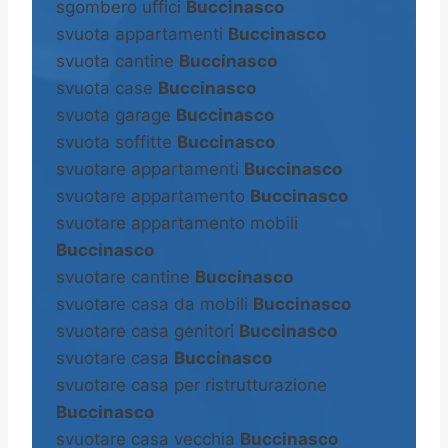
sgombero uffici
Buccinasco
svuota appartamenti
Buccinasco
svuota cantine
Buccinasco
svuota case
Buccinasco
svuota garage
Buccinasco
svuota soffitte
Buccinasco
svuotare appartamenti
Buccinasco
svuotare appartamento
Buccinasco
svuotare appartamento mobili
Buccinasco
svuotare cantine
Buccinasco
svuotare casa da mobili
Buccinasco
svuotare casa genitori
Buccinasco
svuotare casa
Buccinasco
svuotare casa per ristrutturazione
Buccinasco
svuotare casa vecchia
Buccinasco