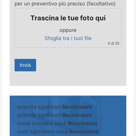
per un preventivo più preciso (facoltativo)
Trascina le tue foto qui
oppure
Sfoglia tra i tuoi file
0
di 25
A
l
t
azienda sgomberi
Buccinasco
e
aziende sgomberi
Buccinasco
r
come svuotare casa
Buccinasco
n
costi sgombero casa
Buccinasco
a