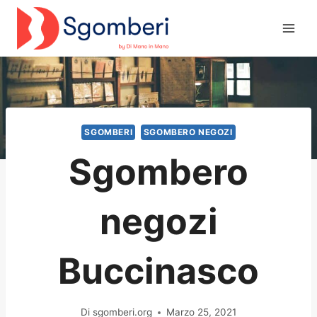
Salta
al
contenuto
SGOMBERI
SGOMBERO NEGOZI
Sgombero
negozi
Buccinasco
Di
sgomberi.org
Marzo 25, 2021