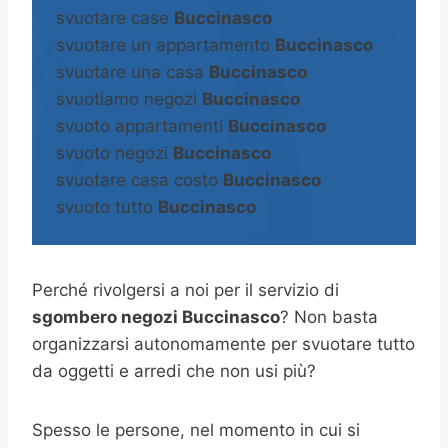
svuotare case
Buccinasco
svuotare un appartamento
Buccinasco
svuotare una casa
Buccinasco
svuotiamo negozi
Buccinasco
svuoto appartamenti
Buccinasco
svuoto negozi
Buccinasco
svuotare casa costo
Buccinasco
svuoto tutto
Buccinasco
Perché rivolgersi a noi per il servizio di
sgombero negozi Buccinasco
? Non basta
organizzarsi autonomamente per svuotare tutto
da oggetti e arredi che non usi più?
Spesso le persone, nel momento in cui si