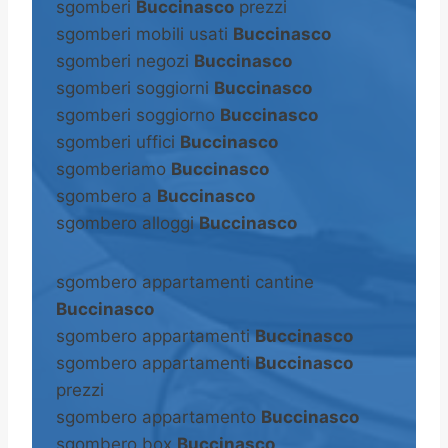
sgomberi
Buccinasco
prezzi
sgomberi mobili usati
Buccinasco
sgomberi negozi
Buccinasco
sgomberi soggiorni
Buccinasco
sgomberi soggiorno
Buccinasco
sgomberi uffici
Buccinasco
sgomberiamo
Buccinasco
sgombero a
Buccinasco
sgombero alloggi
Buccinasco
sgombero appartamenti cantine
Buccinasco
sgombero appartamenti
Buccinasco
sgombero appartamenti
Buccinasco
prezzi
sgombero appartamento
Buccinasco
sgombero box
Buccinasco