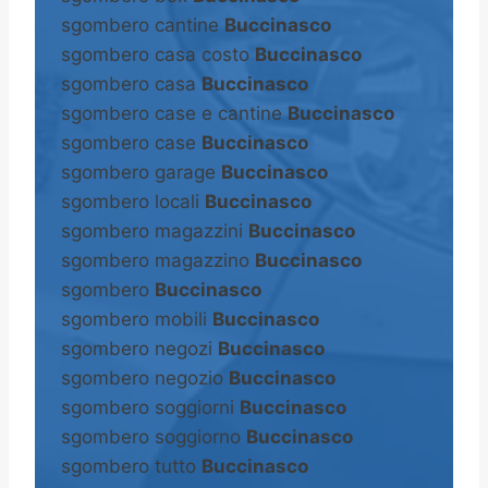
sgombero cantine
Buccinasco
sgombero casa costo
Buccinasco
sgombero casa
Buccinasco
sgombero case e cantine
Buccinasco
sgombero case
Buccinasco
sgombero garage
Buccinasco
sgombero locali
Buccinasco
sgombero magazzini
Buccinasco
sgombero magazzino
Buccinasco
sgombero
Buccinasco
sgombero mobili
Buccinasco
sgombero negozi
Buccinasco
sgombero negozio
Buccinasco
sgombero soggiorni
Buccinasco
sgombero soggiorno
Buccinasco
sgombero tutto
Buccinasco