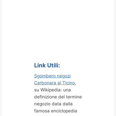
Link Utili:
Sgombero negozi
Carbonara al Ticino
,
su Wikipedia: una
definizione del termine
negozio data dalla
famosa enciclopedia