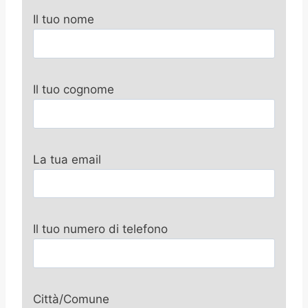
Il tuo nome
Il tuo cognome
La tua email
Il tuo numero di telefono
Città/Comune