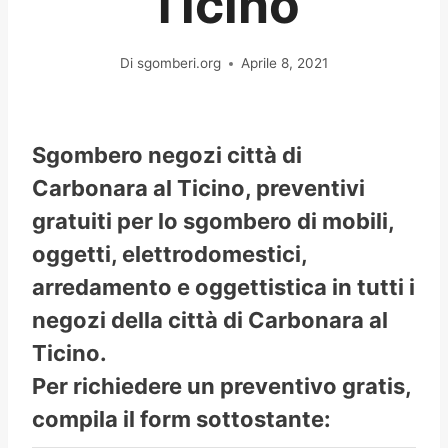
Ticino
Di
sgomberi.org
Aprile 8, 2021
Sgombero negozi città di
Carbonara al Ticino, preventivi
gratuiti per lo sgombero di mobili,
oggetti, elettrodomestici,
arredamento e oggettistica in tutti i
negozi della città di Carbonara al
Ticino.
Per richiedere un preventivo gratis,
compila il form sottostante: