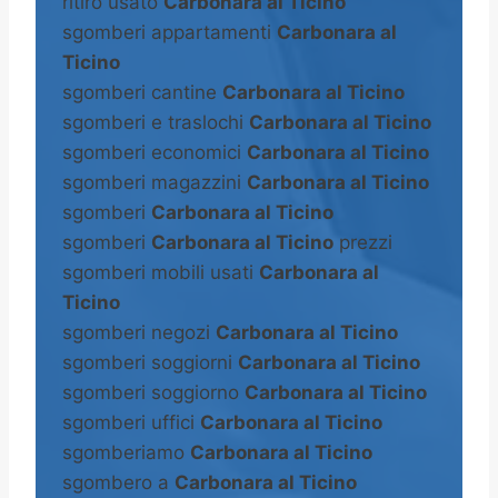
ritiro usato
Carbonara al Ticino
sgomberi appartamenti
Carbonara al
Ticino
sgomberi cantine
Carbonara al Ticino
sgomberi e traslochi
Carbonara al Ticino
sgomberi economici
Carbonara al Ticino
sgomberi magazzini
Carbonara al Ticino
sgomberi
Carbonara al Ticino
sgomberi
Carbonara al Ticino
prezzi
sgomberi mobili usati
Carbonara al
Ticino
sgomberi negozi
Carbonara al Ticino
sgomberi soggiorni
Carbonara al Ticino
sgomberi soggiorno
Carbonara al Ticino
sgomberi uffici
Carbonara al Ticino
sgomberiamo
Carbonara al Ticino
sgombero a
Carbonara al Ticino