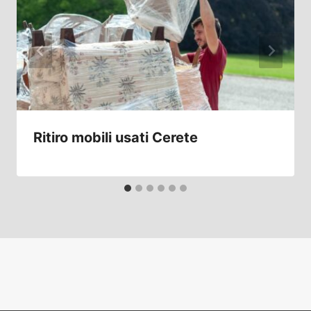
Ritiro mobili usati Cerete