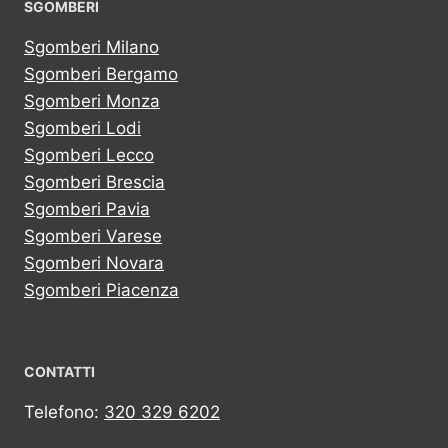
SGOMBERI
Sgomberi Milano
Sgomberi Bergamo
Sgomberi Monza
Sgomberi Lodi
Sgomberi Lecco
Sgomberi Brescia
Sgomberi Pavia
Sgomberi Varese
Sgomberi Novara
Sgomberi Piacenza
CONTATTI
Telefono:
320 329 6202