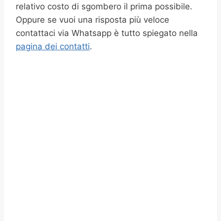
relativo costo di sgombero il prima possibile.
Oppure se vuoi una risposta più veloce
contattaci via Whatsapp è tutto spiegato nella
pagina dei contatti
.