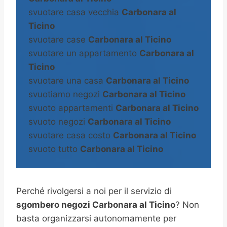
svuotare casa vecchia
Carbonara al
Ticino
svuotare case
Carbonara al Ticino
svuotare un appartamento
Carbonara al
Ticino
svuotare una casa
Carbonara al Ticino
svuotiamo negozi
Carbonara al Ticino
svuoto appartamenti
Carbonara al Ticino
svuoto negozi
Carbonara al Ticino
svuotare casa costo
Carbonara al Ticino
svuoto tutto
Carbonara al Ticino
Perché rivolgersi a noi per il servizio di
sgombero negozi Carbonara al Ticino
? Non
basta organizzarsi autonomamente per