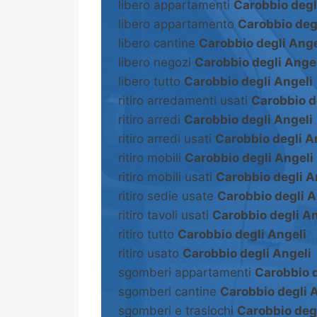
libero appartamenti
Carobbio degl
libero appartamento
Carobbio deg
libero cantine
Carobbio degli Ange
libero negozi
Carobbio degli Ange
libero tutto
Carobbio degli Angeli
ritiro arredamenti usati
Carobbio d
ritiro arredi
Carobbio degli Angeli
ritiro arredi usati
Carobbio degli A
ritiro mobili
Carobbio degli Angeli
ritiro mobili usati
Carobbio degli A
ritiro sedie usate
Carobbio degli A
ritiro tavoli usati
Carobbio degli An
ritiro tutto
Carobbio degli Angeli
ritiro usato
Carobbio degli Angeli
sgomberi appartamenti
Carobbio d
sgomberi cantine
Carobbio degli 
sgomberi e traslochi
Carobbio degl