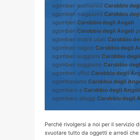
sgomberi economici
Carobbio degl
sgomberi magazzini
Carobbio degl
sgomberi
Carobbio degli Angeli
sgomberi
Carobbio degli Angeli
pr
sgomberi mobili usati
Carobbio deg
sgomberi negozi
Carobbio degli A
sgomberi soggiorni
Carobbio degli
sgomberi soggiorno
Carobbio degl
sgomberi uffici
Carobbio degli Ang
sgomberiamo
Carobbio degli Ange
sgombero a
Carobbio degli Angel
sgombero alloggi
Carobbio degli 
Perché rivolgersi a noi per il servizio d
svuotare tutto da oggetti e arredi che