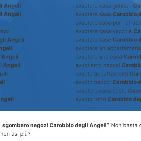
i Angeli
svuotare casa genitori
Ca
i Angeli
svuotare casa
Carobbio d
svuotare casa per ristrut
ezzi
svuotare casa vecchia
Ca
li Angeli
svuotare case
Carobbio d
ngeli
svuotare un appartamen
 Angeli
svuotare una casa
Carobb
i Angeli
svuotiamo negozi
Carobbi
eli
svuoto appartamenti
Caro
li
svuoto negozi
Carobbio d
i
svuotare casa costo
Caro
Angeli
svuoto tutto
Carobbio deg
i
sgombero negozi Carobbio degli Angeli
? Non basta 
 non usi più?