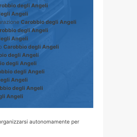
robbio degli Angeli
egli Angeli
turazione
Carobbio degli Angeli
robbio degli Angeli
egli Angeli
to
Carobbio degli Angeli
io degli Angeli
o degli Angeli
bbio degli Angeli
egli Angeli
bbio degli Angeli
li Angeli
organizzarsi autonomamente per