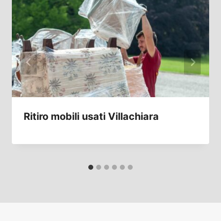
Ritiro mobili usati Villachiara