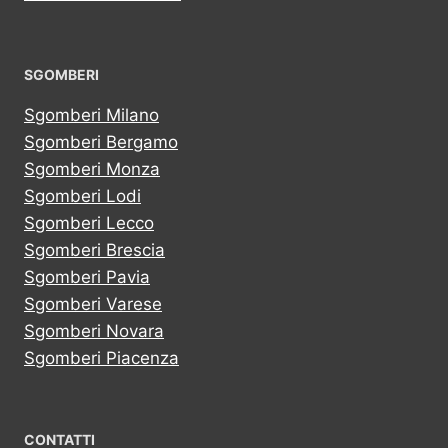
SGOMBERI
Sgomberi Milano
Sgomberi Bergamo
Sgomberi Monza
Sgomberi Lodi
Sgomberi Lecco
Sgomberi Brescia
Sgomberi Pavia
Sgomberi Varese
Sgomberi Novara
Sgomberi Piacenza
CONTATTI