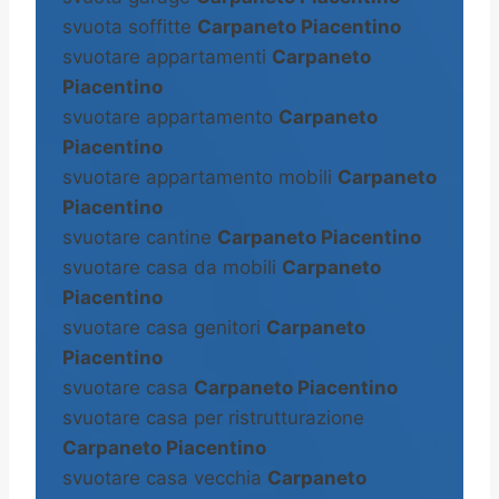
svuota soffitte
Carpaneto Piacentino
svuotare appartamenti
Carpaneto
Piacentino
svuotare appartamento
Carpaneto
Piacentino
svuotare appartamento mobili
Carpaneto
Piacentino
svuotare cantine
Carpaneto Piacentino
svuotare casa da mobili
Carpaneto
Piacentino
svuotare casa genitori
Carpaneto
Piacentino
svuotare casa
Carpaneto Piacentino
svuotare casa per ristrutturazione
Carpaneto Piacentino
svuotare casa vecchia
Carpaneto