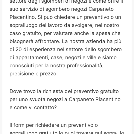
settore degli sgomberi di negozi e come offre il
suo servizio di sgombero negozi Carpaneto
Piacentino. Si può chiedere un preventivo o un
sopralluogo del lavoro da svolgere, nel nostro
caso gratuito, per valutare anche la spesa che
bisognerà affrontare. La nostra azienda ha più
di 20 di esperienza nel settore dello sgombero
di appartamenti, case, negozi e ville e siamo
conosciuti per la nostra professionalità,
precisione e prezzo.
Dove trovo la richiesta del preventivo gratuito
per uno svuota negozi a Carpaneto Piacentino
e come vi contatto?
Il form per richiedere un preventivo o
sopralluogo gratuito lo puoi trovare qui sopra, lo