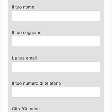
Il tuo nome
Il tuo cognome
La tua email
Il tuo numero di telefono
Città/Comune