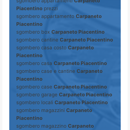
sgombero appartamenti
Carpaneto
Piacentino
prezzi
sgombero appartamento
Carpaneto
Piacentino
sgombero box
Carpaneto Piacentino
sgombero cantine
Carpaneto Piacentino
sgombero casa costo
Carpaneto
Piacentino
sgombero casa
Carpaneto Piacentino
sgombero case e cantine
Carpaneto
Piacentino
sgombero case
Carpaneto Piacentino
sgombero garage
Carpaneto Piacentino
sgombero locali
Carpaneto Piacentino
sgombero magazzini
Carpaneto
Piacentino
sgombero magazzino
Carpaneto