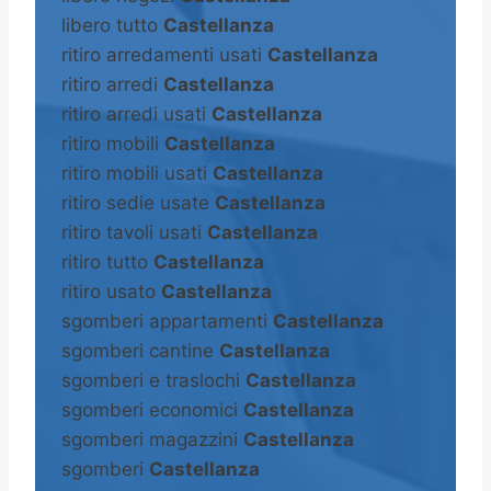
libero tutto
Castellanza
ritiro arredamenti usati
Castellanza
ritiro arredi
Castellanza
ritiro arredi usati
Castellanza
ritiro mobili
Castellanza
ritiro mobili usati
Castellanza
ritiro sedie usate
Castellanza
ritiro tavoli usati
Castellanza
ritiro tutto
Castellanza
ritiro usato
Castellanza
sgomberi appartamenti
Castellanza
sgomberi cantine
Castellanza
sgomberi e traslochi
Castellanza
sgomberi economici
Castellanza
sgomberi magazzini
Castellanza
sgomberi
Castellanza