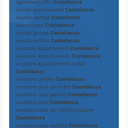
sgombero uffici
Castellanza
svuota appartamenti
Castellanza
svuota cantine
Castellanza
svuota case
Castellanza
svuota garage
Castellanza
svuota soffitte
Castellanza
svuotare appartamenti
Castellanza
svuotare appartamento
Castellanza
svuotare appartamento mobili
Castellanza
svuotare cantine
Castellanza
svuotare casa da mobili
Castellanza
svuotare casa genitori
Castellanza
svuotare casa
Castellanza
svuotare casa per ristrutturazione
Castellanza
svuotare casa vecchia
Castellanza