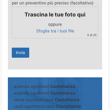
per un preventivo più preciso (facoltativo)
Trascina le tue foto qui
oppure
Sfoglia tra i tuoi file
0
di 25
A
l
t
azienda sgomberi
Castellanza
e
aziende sgomberi
Castellanza
r
come svuotare casa
Castellanza
n
costi sgombero casa
Castellanza
a