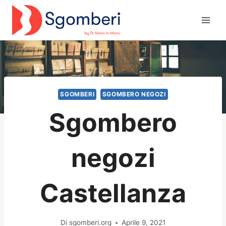
Salta
al
contenuto
SGOMBERI
SGOMBERO NEGOZI
Sgombero
negozi
Castellanza
Di
sgomberi.org
Aprile 9, 2021