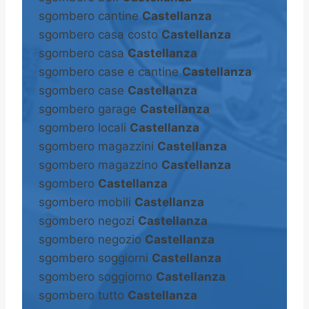
sgombero cantine
Castellanza
sgombero casa costo
Castellanza
sgombero casa
Castellanza
sgombero case e cantine
Castellanza
sgombero case
Castellanza
sgombero garage
Castellanza
sgombero locali
Castellanza
sgombero magazzini
Castellanza
sgombero magazzino
Castellanza
sgombero
Castellanza
sgombero mobili
Castellanza
sgombero negozi
Castellanza
sgombero negozio
Castellanza
sgombero soggiorni
Castellanza
sgombero soggiorno
Castellanza
sgombero tutto
Castellanza