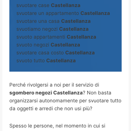
svuotare case
Castellanza
svuotare un appartamento
Castellanza
svuotare una casa
Castellanza
svuotiamo negozi
Castellanza
svuoto appartamenti
Castellanza
svuoto negozi
Castellanza
svuotare casa costo
Castellanza
svuoto tutto
Castellanza
Perché rivolgersi a noi per il servizio di
sgombero negozi Castellanza
? Non basta
organizzarsi autonomamente per svuotare tutto
da oggetti e arredi che non usi più?
Spesso le persone, nel momento in cui si