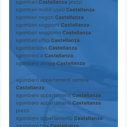
sgomberi
Castellanza
prezzi
sgomberi mobili usati
Castellanza
sgomberi negozi
Castellanza
sgomberi soggiorni
Castellanza
sgomberi soggiorno
Castellanza
sgomberi uffici
Castellanza
sgomberiamo
Castellanza
sgombero a
Castellanza
sgombero alloggi
Castellanza
sgombero appartamenti cantine
Castellanza
sgombero appartamenti
Castellanza
sgombero appartamenti
Castellanza
prezzi
sgombero appartamento
Castellanza
sgombero box
Castellanza