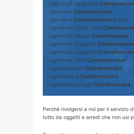
sgomberi magazzini
Castelvecca
sgomberi
Castelveccana
sgomberi
Castelveccana
prezzi
sgomberi mobili usati
Castelvecc
sgomberi negozi
Castelveccana
sgomberi soggiorni
Castelveccan
sgomberi soggiorno
Castelveccan
sgomberi uffici
Castelveccana
sgomberiamo
Castelveccana
sgombero a
Castelveccana
sgombero alloggi
Castelveccana
Perché rivolgersi a noi per il servizio d
tutto da oggetti e arredi che non usi p