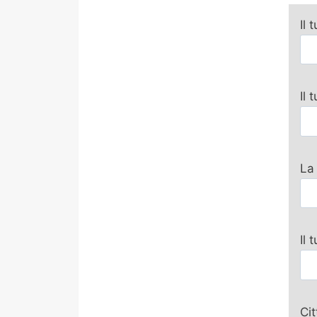
Il 
Il
La
Il 
Ci