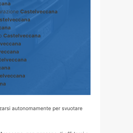
cana
turazione
Castelveccana
stelveccana
cana
to
Castelveccana
lveccana
veccana
telveccana
cana
elveccana
ana
zzarsi autonomamente per svuotare