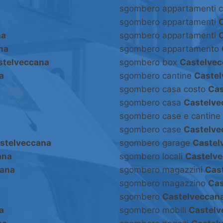
sgombero appartamenti 
sgombero appartamenti
na
sgombero appartamenti
na
sgombero appartamento
stelveccana
sgombero box
Castelve
a
sgombero cantine
Caste
sgombero casa costo
Cas
sgombero casa
Castelve
sgombero case e cantine
sgombero case
Castelve
stelveccana
sgombero garage
Castel
ana
sgombero locali
Castelv
cana
sgombero magazzini
Cas
sgombero magazzino
Cas
sgombero
Castelveccan
a
sgombero mobili
Castelv