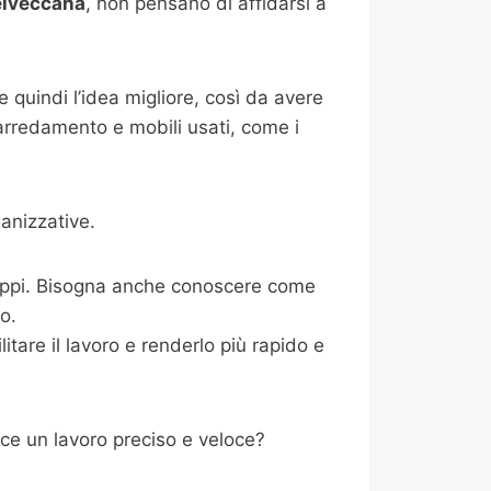
elveccana
, non pensano di affidarsi a
 quindi l’idea migliore, così da avere
 arredamento e mobili usati, come i
anizzative.
ntoppi. Bisogna anche conoscere come
io.
tare il lavoro e renderlo più rapido e
ce un lavoro preciso e veloce?