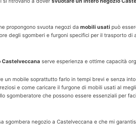
 si ritrovano a dover
svuotare un intero negozio Cast
che propongono svuota negozi da
mobili usati
può essere
re degli sgomberi e furgoni specifici per il trasporto di
o
Castelveccana
serve esperienza e ottime capacità org
are un mobile soprattutto farlo in tempi brevi e senza i
 preziosi e come caricare il furgone di mobili usati al megl
llo sgomberatore che possono essere essenziali per facili
esa sgombera negozio a Castelveccana e che mi garantis