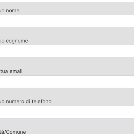
tuo nome
 tuo cognome
 tua email
tuo numero di telefono
ttà/Comune