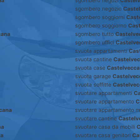
na
sgombero negozi
Castel
sgombero negozio
Caste
sgombero soggiorni
Cast
sgombero soggiorno
Cas
cana
sgombero tutto
Castelve
sgombero uffici
Castelve
svuota appartamenti
Cas
svuota cantine
Castelve
svuota case
Castelvecc
svuota garage
Castelvec
svuota soffitte
Castelve
svuotare appartamenti
Ca
svuotare appartamento
C
cana
svuotare appartamento m
svuotare cantine
Castelv
na
svuotare casa da mobili
C
na
svuotare casa genitori
Ca