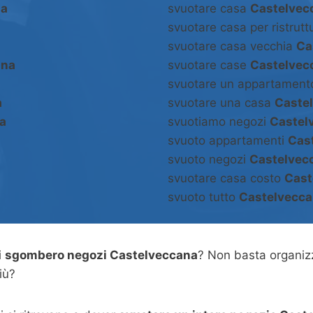
na
svuotare casa
Castelvec
svuotare casa per ristrut
svuotare casa vecchia
Ca
ana
svuotare case
Castelvec
svuotare un appartamen
a
svuotare una casa
Caste
a
svuotiamo negozi
Castel
svuoto appartamenti
Cas
svuoto negozi
Castelvec
svuotare casa costo
Cast
svuoto tutto
Castelvecc
i
sgombero negozi Castelveccana
? Non basta organi
iù?