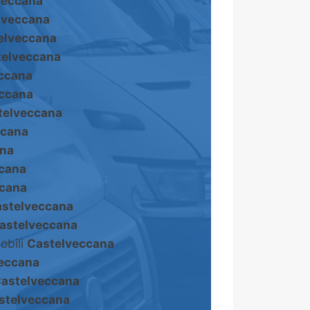
veccana
lveccana
elveccana
telveccana
ccana
ccana
telveccana
ccana
ana
cana
ccana
stelveccana
astelveccana
obili
Castelveccana
eccana
astelveccana
stelveccana