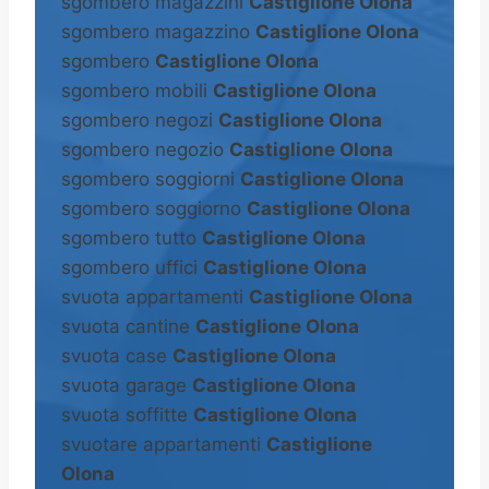
sgombero magazzini
Castiglione Olona
sgombero magazzino
Castiglione Olona
sgombero
Castiglione Olona
sgombero mobili
Castiglione Olona
sgombero negozi
Castiglione Olona
sgombero negozio
Castiglione Olona
sgombero soggiorni
Castiglione Olona
sgombero soggiorno
Castiglione Olona
sgombero tutto
Castiglione Olona
sgombero uffici
Castiglione Olona
svuota appartamenti
Castiglione Olona
svuota cantine
Castiglione Olona
svuota case
Castiglione Olona
svuota garage
Castiglione Olona
svuota soffitte
Castiglione Olona
svuotare appartamenti
Castiglione
Olona