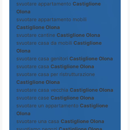
svuotare appartamento
Castiglione
Olona
svuotare appartamento mobili
Castiglione Olona
svuotare cantine
Castiglione Olona
svuotare casa da mobili
Castiglione
Olona
svuotare casa genitori
Castiglione Olona
svuotare casa
Castiglione Olona
svuotare casa per ristrutturazione
Castiglione Olona
svuotare casa vecchia
Castiglione Olona
svuotare case
Castiglione Olona
svuotare un appartamento
Castiglione
Olona
svuotare una casa
Castiglione Olona
svuotiamo negozi
Castiglione Olona