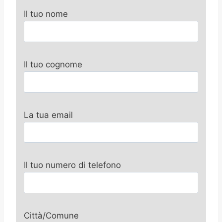
Il tuo nome
Il tuo cognome
La tua email
Il tuo numero di telefono
Città/Comune