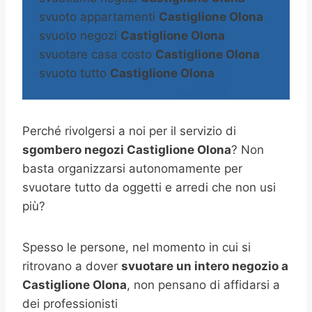
svuoto appartamenti
Castiglione Olona
svuoto negozi
Castiglione Olona
svuotare casa costo
Castiglione Olona
svuoto tutto
Castiglione Olona
Perché rivolgersi a noi per il servizio di
sgombero negozi Castiglione Olona
? Non
basta organizzarsi autonomamente per
svuotare tutto da oggetti e arredi che non usi
più?
Spesso le persone, nel momento in cui si
ritrovano a dover
svuotare un intero negozio a
Castiglione Olona
, non pensano di affidarsi a
dei professionisti