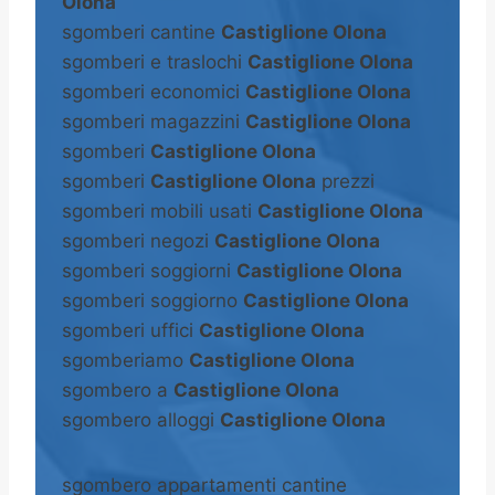
Olona
sgomberi cantine
Castiglione Olona
sgomberi e traslochi
Castiglione Olona
sgomberi economici
Castiglione Olona
sgomberi magazzini
Castiglione Olona
sgomberi
Castiglione Olona
sgomberi
Castiglione Olona
prezzi
sgomberi mobili usati
Castiglione Olona
sgomberi negozi
Castiglione Olona
sgomberi soggiorni
Castiglione Olona
sgomberi soggiorno
Castiglione Olona
sgomberi uffici
Castiglione Olona
sgomberiamo
Castiglione Olona
sgombero a
Castiglione Olona
sgombero alloggi
Castiglione Olona
sgombero appartamenti cantine