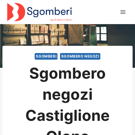
Salta
al
contenuto
SGOMBERI
SGOMBERO NEGOZI
Sgombero
negozi
Castiglione