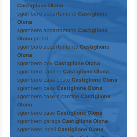
Castiglione Olona
sgombero appartamenti
Castiglione
Olona
sgombero appartamenti
Castiglione
Olona
prezzi
sgombero appartamento
Castiglione
Olona
sgombero box
Castiglione Olona
sgombero cantine
Castiglione Olona
sgombero casa costo
Castiglione Olona
sgombero casa
Castiglione Olona
sgombero case e cantine
Castiglione
Olona
sgombero case
Castiglione Olona
sgombero garage
Castiglione Olona
sgombero locali
Castiglione Olona