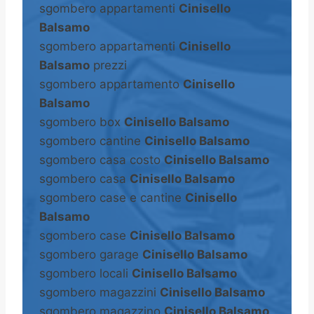
sgombero appartamenti
Cinisello
Balsamo
sgombero appartamenti
Cinisello
Balsamo
prezzi
sgombero appartamento
Cinisello
Balsamo
sgombero box
Cinisello Balsamo
sgombero cantine
Cinisello Balsamo
sgombero casa costo
Cinisello Balsamo
sgombero casa
Cinisello Balsamo
sgombero case e cantine
Cinisello
Balsamo
sgombero case
Cinisello Balsamo
sgombero garage
Cinisello Balsamo
sgombero locali
Cinisello Balsamo
sgombero magazzini
Cinisello Balsamo
sgombero magazzino
Cinisello Balsamo