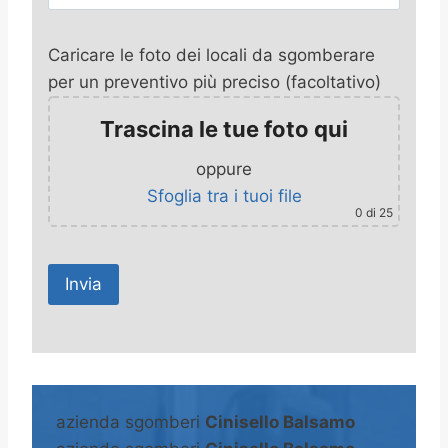
Caricare le foto dei locali da sgomberare
per un preventivo più preciso (facoltativo)
Trascina le tue foto qui
oppure
Sfoglia tra i tuoi file
0
di 25
A
l
t
azienda sgomberi
Cinisello Balsamo
e