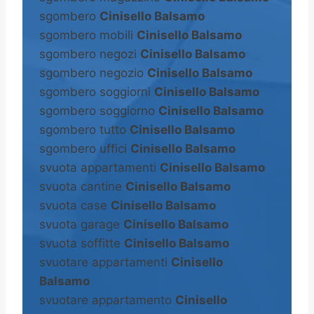
sgombero
Cinisello Balsamo
sgombero mobili
Cinisello Balsamo
sgombero negozi
Cinisello Balsamo
sgombero negozio
Cinisello Balsamo
sgombero soggiorni
Cinisello Balsamo
sgombero soggiorno
Cinisello Balsamo
sgombero tutto
Cinisello Balsamo
sgombero uffici
Cinisello Balsamo
svuota appartamenti
Cinisello Balsamo
svuota cantine
Cinisello Balsamo
svuota case
Cinisello Balsamo
svuota garage
Cinisello Balsamo
svuota soffitte
Cinisello Balsamo
svuotare appartamenti
Cinisello
Balsamo
svuotare appartamento
Cinisello