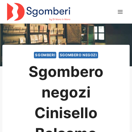
Salta
al
contenuto
SGOMBERI
SGOMBERO NEGOZI
Sgombero
negozi
Cinisello