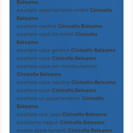
Balsamo
svuotare appartamento mobili
Cinisello
Balsamo
svuotare cantine
Cinisello Balsamo
svuotare casa da mobili
Cinisello
Balsamo
svuotare casa genitori
Cinisello Balsamo
svuotare casa
Cinisello Balsamo
svuotare casa per ristrutturazione
Cinisello Balsamo
svuotare casa vecchia
Cinisello Balsamo
svuotare case
Cinisello Balsamo
svuotare un appartamento
Cinisello
Balsamo
svuotare una casa
Cinisello Balsamo
svuotiamo negozi
Cinisello Balsamo
svuoto appartamenti
Cinisello Balsamo