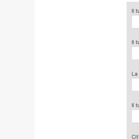
Il 
Il
La
Il 
Ci