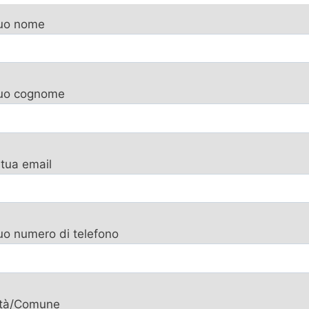
tuo nome
 tuo cognome
 tua email
tuo numero di telefono
ttà/Comune