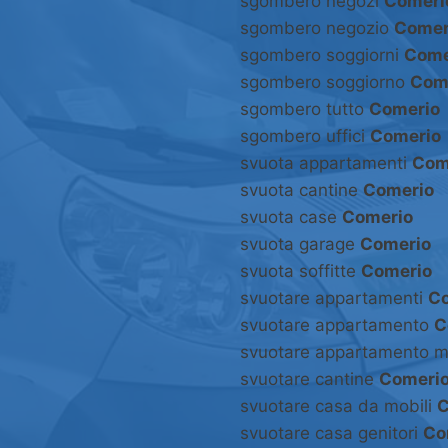
sgombero negozi
Comeri
sgombero negozio
Comer
sgombero soggiorni
Come
sgombero soggiorno
Com
sgombero tutto
Comerio
sgombero uffici
Comerio
svuota appartamenti
Com
svuota cantine
Comerio
svuota case
Comerio
svuota garage
Comerio
svuota soffitte
Comerio
svuotare appartamenti
C
svuotare appartamento
C
svuotare appartamento m
svuotare cantine
Comeri
svuotare casa da mobili
C
svuotare casa genitori
Co