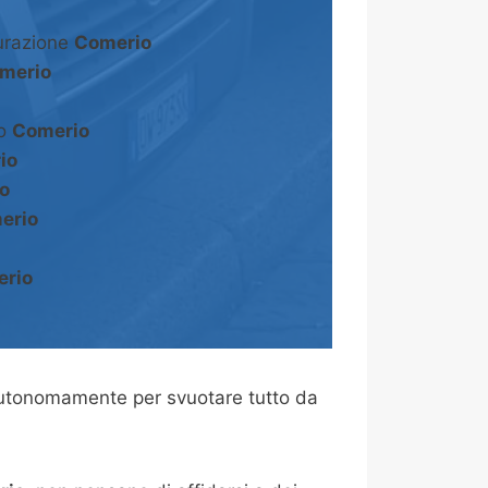
turazione
Comerio
merio
to
Comerio
io
o
erio
rio
autonomamente per svuotare tutto da