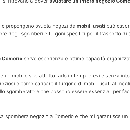
 si ritrovano a dover
svuotare un intero negozio Come
che propongono svuota negozi da
mobili usati
può essere
re degli sgomberi e furgoni specifici per il trasporto di
o
Comerio
serve esperienza e ottime capacità organizzat
are un mobile soprattutto farlo in tempi brevi e senza i
 preziosi e come caricare il furgone di mobili usati al megl
llo sgomberatore che possono essere essenziali per facili
esa sgombera negozio a Comerio e che mi garantisce un 