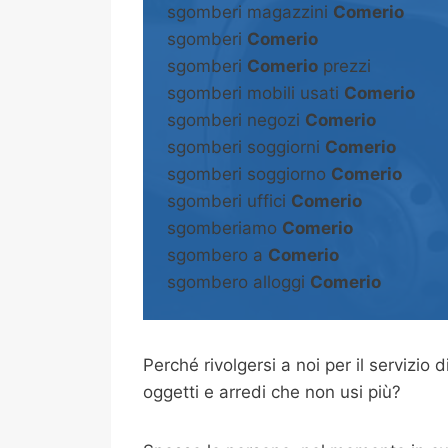
sgomberi magazzini
Comerio
sgomberi
Comerio
sgomberi
Comerio
prezzi
sgomberi mobili usati
Comerio
sgomberi negozi
Comerio
sgomberi soggiorni
Comerio
sgomberi soggiorno
Comerio
sgomberi uffici
Comerio
sgomberiamo
Comerio
sgombero a
Comerio
sgombero alloggi
Comerio
Perché rivolgersi a noi per il servizio d
oggetti e arredi che non usi più?