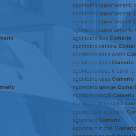
sgombero appartamenti 
sgombero appartamenti
sgombero appartamenti
sgombero appartamento
merio
sgombero box
Comerio
sgombero cantine
Comer
sgombero casa costo
Co
sgombero casa
Comerio
sgombero case e cantine
sgombero case
Comerio
merio
sgombero garage
Comeri
sgombero locali
Comerio
sgombero magazzini
Com
sgombero magazzino
Co
sgombero
Comerio
sgombero mobili
Comeri