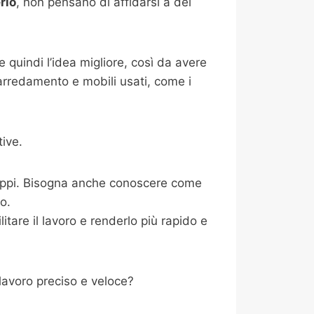
rio
, non pensano di affidarsi a dei
 quindi l’idea migliore, così da avere
 arredamento e mobili usati, come i
ive.
ntoppi. Bisogna anche conoscere come
io.
tare il lavoro e renderlo più rapido e
lavoro preciso e veloce?