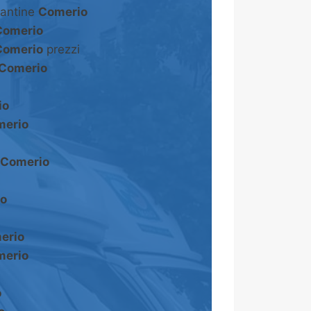
cantine
Comerio
Comerio
Comerio
prezzi
Comerio
io
merio
Comerio
o
erio
merio
o