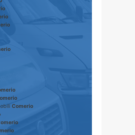
o
io
rio
erio
erio
omerio
omerio
obili
Comerio
o
omerio
merio