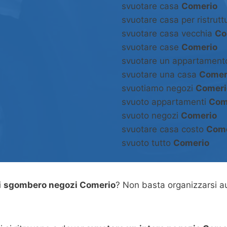
svuotare casa
Comerio
svuotare casa per ristrut
svuotare casa vecchia
Co
svuotare case
Comerio
svuotare un appartamen
svuotare una casa
Comer
svuotiamo negozi
Comeri
svuoto appartamenti
Com
svuoto negozi
Comerio
svuotare casa costo
Come
svuoto tutto
Comerio
i
sgombero negozi Comerio
? Non basta organizzarsi 