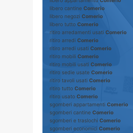
libero appartamento
Comerio
libero cantine
Comerio
libero negozi
Comerio
libero tutto
Comerio
ritiro arredamenti usati
Comerio
ritiro arredi
Comerio
ritiro arredi usati
Comerio
ritiro mobili
Comerio
ritiro mobili usati
Comerio
ritiro sedie usate
Comerio
ritiro tavoli usati
Comerio
ritiro tutto
Comerio
ritiro usato
Comerio
sgomberi appartamenti
Comerio
sgomberi cantine
Comerio
sgomberi e traslochi
Comerio
sgomberi economici
Comerio