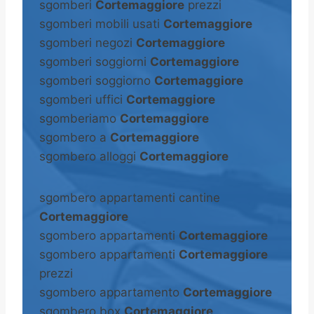
sgomberi
Cortemaggiore
prezzi
sgomberi mobili usati
Cortemaggiore
sgomberi negozi
Cortemaggiore
sgomberi soggiorni
Cortemaggiore
sgomberi soggiorno
Cortemaggiore
sgomberi uffici
Cortemaggiore
sgomberiamo
Cortemaggiore
sgombero a
Cortemaggiore
sgombero alloggi
Cortemaggiore
sgombero appartamenti cantine
Cortemaggiore
sgombero appartamenti
Cortemaggiore
sgombero appartamenti
Cortemaggiore
prezzi
sgombero appartamento
Cortemaggiore
sgombero box
Cortemaggiore