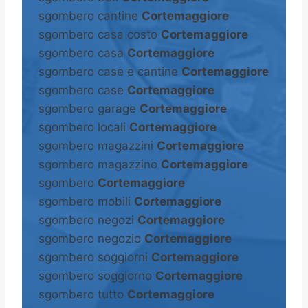
sgombero cantine
Cortemaggiore
sgombero casa costo
Cortemaggiore
sgombero casa
Cortemaggiore
sgombero case e cantine
Cortemaggiore
sgombero case
Cortemaggiore
sgombero garage
Cortemaggiore
sgombero locali
Cortemaggiore
sgombero magazzini
Cortemaggiore
sgombero magazzino
Cortemaggiore
sgombero
Cortemaggiore
sgombero mobili
Cortemaggiore
sgombero negozi
Cortemaggiore
sgombero negozio
Cortemaggiore
sgombero soggiorni
Cortemaggiore
sgombero soggiorno
Cortemaggiore
sgombero tutto
Cortemaggiore