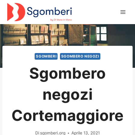
Salta
al
contenuto
SGOMBERI
SGOMBERO NEGOZI
Sgombero
negozi
Cortemaggiore
Di
sgomberi.org
Aprile 13, 2021