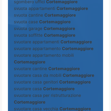
sgombero uffici
Cortemaggiore
svuota appartamenti
Cortemaggiore
svuota cantine
Cortemaggiore
svuota case
Cortemaggiore
svuota garage
Cortemaggiore
svuota soffitte
Cortemaggiore
svuotare appartamenti
Cortemaggiore
svuotare appartamento
Cortemaggiore
svuotare appartamento mobili
Cortemaggiore
svuotare cantine
Cortemaggiore
svuotare casa da mobili
Cortemaggiore
svuotare casa genitori
Cortemaggiore
svuotare casa
Cortemaggiore
svuotare casa per ristrutturazione
Cortemaggiore
svuotare casa vecchia
Cortemaggiore