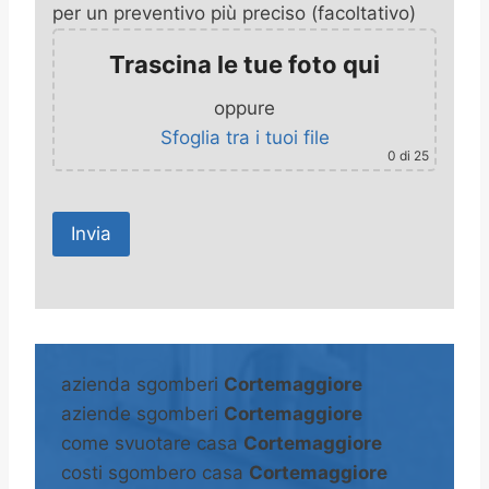
per un preventivo più preciso (facoltativo)
Trascina le tue foto qui
oppure
Sfoglia tra i tuoi file
0
di 25
A
l
t
azienda sgomberi
Cortemaggiore
e
aziende sgomberi
Cortemaggiore
r
come svuotare casa
Cortemaggiore
n
costi sgombero casa
Cortemaggiore
a