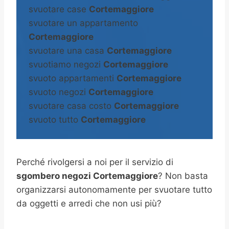
svuotare case
Cortemaggiore
svuotare un appartamento
Cortemaggiore
svuotare una casa
Cortemaggiore
svuotiamo negozi
Cortemaggiore
svuoto appartamenti
Cortemaggiore
svuoto negozi
Cortemaggiore
svuotare casa costo
Cortemaggiore
svuoto tutto
Cortemaggiore
Perché rivolgersi a noi per il servizio di
sgombero negozi Cortemaggiore
? Non basta
organizzarsi autonomamente per svuotare tutto
da oggetti e arredi che non usi più?