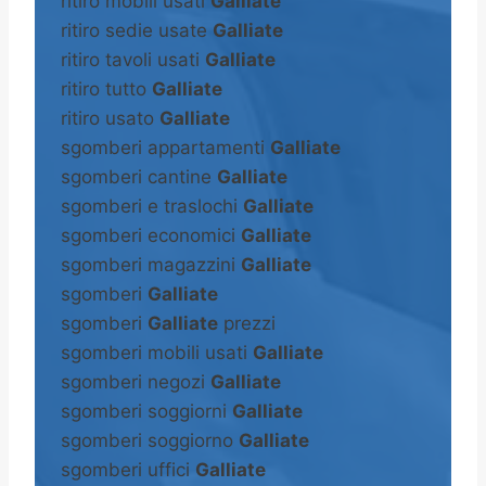
ritiro mobili usati
Galliate
ritiro sedie usate
Galliate
ritiro tavoli usati
Galliate
ritiro tutto
Galliate
ritiro usato
Galliate
sgomberi appartamenti
Galliate
sgomberi cantine
Galliate
sgomberi e traslochi
Galliate
sgomberi economici
Galliate
sgomberi magazzini
Galliate
sgomberi
Galliate
sgomberi
Galliate
prezzi
sgomberi mobili usati
Galliate
sgomberi negozi
Galliate
sgomberi soggiorni
Galliate
sgomberi soggiorno
Galliate
sgomberi uffici
Galliate