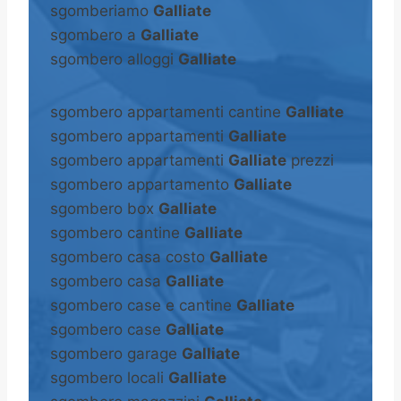
sgomberiamo
Galliate
sgombero a
Galliate
sgombero alloggi
Galliate
sgombero appartamenti cantine
Galliate
sgombero appartamenti
Galliate
sgombero appartamenti
Galliate
prezzi
sgombero appartamento
Galliate
sgombero box
Galliate
sgombero cantine
Galliate
sgombero casa costo
Galliate
sgombero casa
Galliate
sgombero case e cantine
Galliate
sgombero case
Galliate
sgombero garage
Galliate
sgombero locali
Galliate