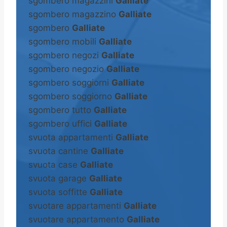
sgombero magazzini
Galliate
sgombero magazzino
Galliate
sgombero
Galliate
sgombero mobili
Galliate
sgombero negozi
Galliate
sgombero negozio
Galliate
sgombero soggiorni
Galliate
sgombero soggiorno
Galliate
sgombero tutto
Galliate
sgombero uffici
Galliate
svuota appartamenti
Galliate
svuota cantine
Galliate
svuota case
Galliate
svuota garage
Galliate
svuota soffitte
Galliate
svuotare appartamenti
Galliate
svuotare appartamento
Galliate