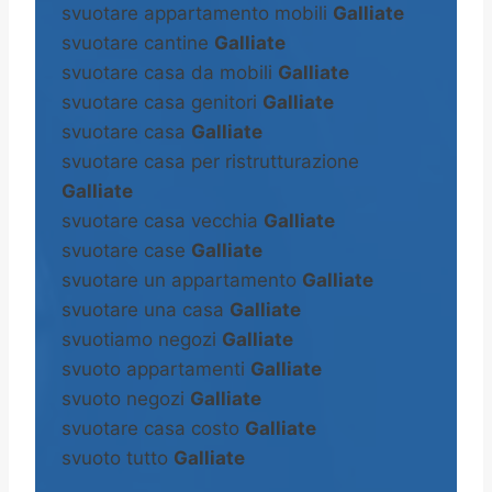
svuotare appartamento mobili
Galliate
svuotare cantine
Galliate
svuotare casa da mobili
Galliate
svuotare casa genitori
Galliate
svuotare casa
Galliate
svuotare casa per ristrutturazione
Galliate
svuotare casa vecchia
Galliate
svuotare case
Galliate
svuotare un appartamento
Galliate
svuotare una casa
Galliate
svuotiamo negozi
Galliate
svuoto appartamenti
Galliate
svuoto negozi
Galliate
svuotare casa costo
Galliate
svuoto tutto
Galliate