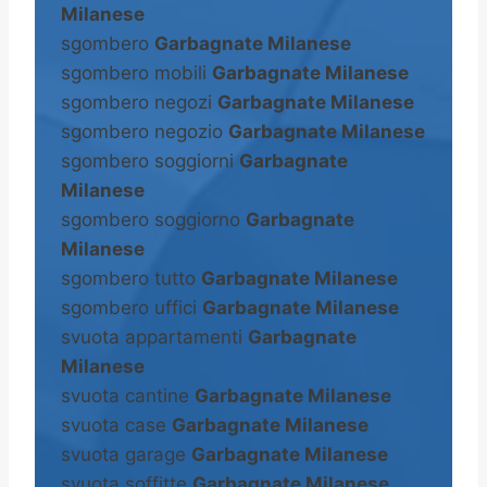
Milanese
sgombero
Garbagnate Milanese
sgombero mobili
Garbagnate Milanese
sgombero negozi
Garbagnate Milanese
sgombero negozio
Garbagnate Milanese
sgombero soggiorni
Garbagnate
Milanese
sgombero soggiorno
Garbagnate
Milanese
sgombero tutto
Garbagnate Milanese
sgombero uffici
Garbagnate Milanese
svuota appartamenti
Garbagnate
Milanese
svuota cantine
Garbagnate Milanese
svuota case
Garbagnate Milanese
svuota garage
Garbagnate Milanese
svuota soffitte
Garbagnate Milanese