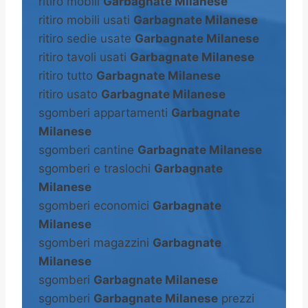
ritiro mobili
Garbagnate Milanese
ritiro mobili usati
Garbagnate Milanese
ritiro sedie usate
Garbagnate Milanese
ritiro tavoli usati
Garbagnate Milanese
ritiro tutto
Garbagnate Milanese
ritiro usato
Garbagnate Milanese
sgomberi appartamenti
Garbagnate
Milanese
sgomberi cantine
Garbagnate Milanese
sgomberi e traslochi
Garbagnate
Milanese
sgomberi economici
Garbagnate
Milanese
sgomberi magazzini
Garbagnate
Milanese
sgomberi
Garbagnate Milanese
sgomberi
Garbagnate Milanese
prezzi