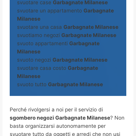
svuotare case
Garbagnate Milanese
svuotare un appartamento
Garbagnate
Milanese
svuotare una casa
Garbagnate Milanese
svuotiamo negozi
Garbagnate Milanese
svuoto appartamenti
Garbagnate
Milanese
svuoto negozi
Garbagnate Milanese
svuotare casa costo
Garbagnate
Milanese
svuoto tutto
Garbagnate Milanese
Perché rivolgersi a noi per il servizio di
sgombero negozi Garbagnate Milanese
? Non
basta organizzarsi autonomamente per
svuotare tutto da oggetti e arredi che non usi