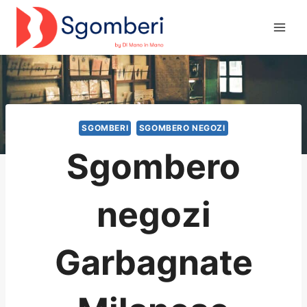
Salta
al
contenuto
SGOMBERI
SGOMBERO NEGOZI
Sgombero
negozi
Garbagnate