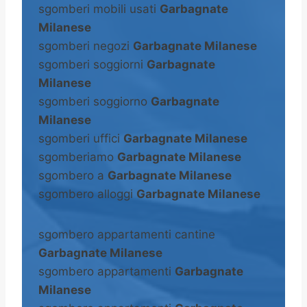
sgomberi mobili usati
Garbagnate
Milanese
sgomberi negozi
Garbagnate Milanese
sgomberi soggiorni
Garbagnate
Milanese
sgomberi soggiorno
Garbagnate
Milanese
sgomberi uffici
Garbagnate Milanese
sgomberiamo
Garbagnate Milanese
sgombero a
Garbagnate Milanese
sgombero alloggi
Garbagnate Milanese
sgombero appartamenti cantine
Garbagnate Milanese
sgombero appartamenti
Garbagnate
Milanese