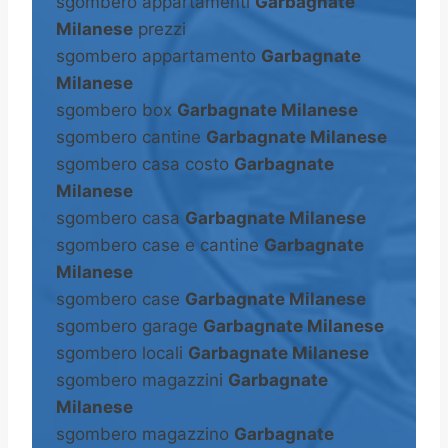
sgombero appartamenti
Garbagnate
Milanese
prezzi
sgombero appartamento
Garbagnate
Milanese
sgombero box
Garbagnate Milanese
sgombero cantine
Garbagnate Milanese
sgombero casa costo
Garbagnate
Milanese
sgombero casa
Garbagnate Milanese
sgombero case e cantine
Garbagnate
Milanese
sgombero case
Garbagnate Milanese
sgombero garage
Garbagnate Milanese
sgombero locali
Garbagnate Milanese
sgombero magazzini
Garbagnate
Milanese
sgombero magazzino
Garbagnate