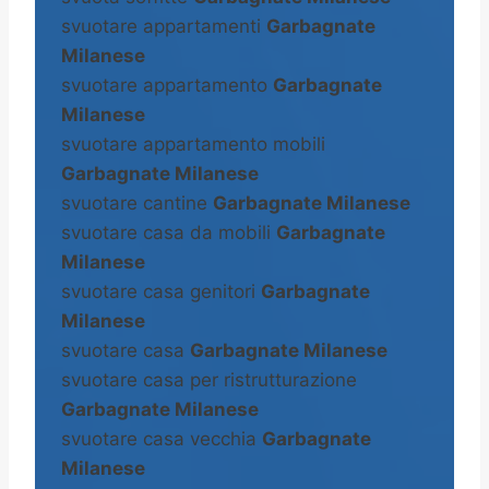
svuotare appartamenti
Garbagnate
Milanese
svuotare appartamento
Garbagnate
Milanese
svuotare appartamento mobili
Garbagnate Milanese
svuotare cantine
Garbagnate Milanese
svuotare casa da mobili
Garbagnate
Milanese
svuotare casa genitori
Garbagnate
Milanese
svuotare casa
Garbagnate Milanese
svuotare casa per ristrutturazione
Garbagnate Milanese
svuotare casa vecchia
Garbagnate
Milanese