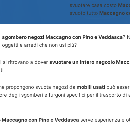
svuotare casa costo
Macc
svuoto tutto
Maccagno co
i
sgombero negozi Maccagno con Pino e Veddasca
? N
oggetti e arredi che non usi più?
 si ritrovano a dover
svuotare un intero negozio Mac
ti
che propongono svuota negozi da
mobili usati
può essere
re degli sgomberi e furgoni specifici per il trasporto di
o
Maccagno con Pino e Veddasca
serve esperienza e ot