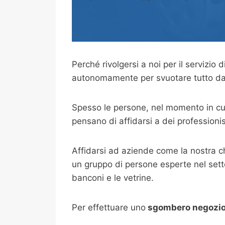
Perché rivolgersi a noi per il servizio d
autonomamente per svuotare tutto da 
Spesso le persone, nel momento in cui
pensano di affidarsi a dei professionis
Affidarsi ad aziende come la nostra 
un gruppo di persone esperte nel setto
banconi e le vetrine.
Per effettuare uno
sgombero negozi