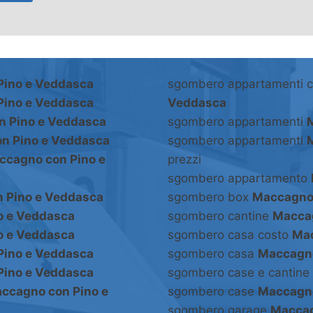
Pino e Veddasca
sgombero appartamenti 
Pino e Veddasca
Veddasca
 Pino e Veddasca
sgombero appartamenti
n Pino e Veddasca
sgombero appartamenti
ccagno con Pino e
prezzi
sgombero appartamento
 Pino e Veddasca
sgombero box
Maccagno 
o e Veddasca
sgombero cantine
Maccag
o e Veddasca
sgombero casa costo
Mac
Pino e Veddasca
sgombero casa
Maccagno
Pino e Veddasca
sgombero case e cantine
ccagno con Pino e
sgombero case
Maccagno
sgombero garage
Maccag