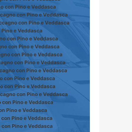
 con Pino e Veddasca
cagno con Pino e Veddasca
cagno con Pino e Veddasca
 Pino e Veddasca
o con Pino e Veddasca
no con Pino e Veddasca
gno con Pino e Veddasca
agno con Pino e Veddasca
agno con Pino e Veddasca
 con Pino e Veddasca
 con Pino e Veddasca
cagno con Pino e Veddasca
 con Pino e Veddasca
n Pino e Veddasca
con Pino e Veddasca
con Pino e Veddasca