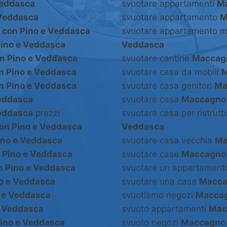
Veddasca
svuotare appartamenti
Ma
Veddasca
svuotare appartamento
M
con Pino e Veddasca
svuotare appartamento m
ino e Veddasca
Veddasca
n Pino e Veddasca
svuotare cantine
Maccagn
 Pino e Veddasca
svuotare casa da mobili
M
 Pino e Veddasca
svuotare casa genitori
Ma
eddasca
svuotare casa
Maccagno 
eddasca
prezzi
svuotare casa per ristrut
on Pino e Veddasca
Veddasca
no e Veddasca
svuotare casa vecchia
Ma
 Pino e Veddasca
svuotare case
Maccagno 
 Pino e Veddasca
svuotare un appartamen
o e Veddasca
svuotare una casa
Macca
 e Veddasca
svuotiamo negozi
Maccag
e Veddasca
svuoto appartamenti
Mac
ino e Veddasca
svuoto negozi
Maccagno 