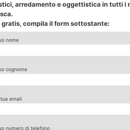
tici, arredamento e oggettistica in tutti i n
sca.
gratis, compila il form sottostante:
tuo nome
 tuo cognome
 tua email
tuo numero di telefono