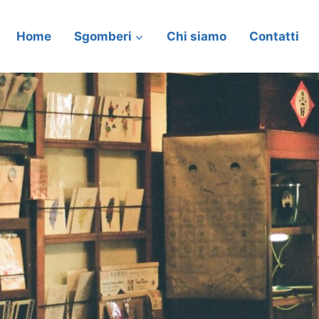
Home
Sgomberi
Chi siamo
Contatti