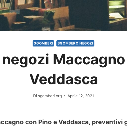
SGOMBERI
SGOMBERO NEGOZI
negozi Maccagno 
Veddasca
Di
sgomberi.org
Aprile 12, 2021
ccagno con Pino e Veddasca, preventivi gr