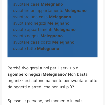
svuotare case
Melegnano
svuotare un appartamento
Melegnano
svuotare una casa
Melegnano
svuotiamo negozi
Melegnano
svuoto appartamenti
Melegnano
svuoto negozi
Melegnano
svuotare casa costo
Melegnano
svuoto tutto
Melegnano
Perché rivolgersi a noi per il servizio di
sgombero negozi Melegnano
? Non basta
organizzarsi autonomamente per svuotare tutto
da oggetti e arredi che non usi più?
Spesso le persone, nel momento in cui si