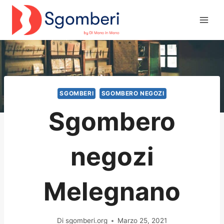
Salta
al
contenuto
SGOMBERI
SGOMBERO NEGOZI
Sgombero
negozi
Melegnano
Di
sgomberi.org
Marzo 25, 2021