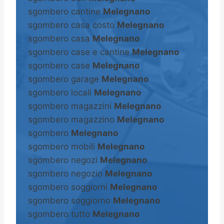
sgombero cantine
Melegnano
sgombero casa costo
Melegnano
sgombero casa
Melegnano
sgombero case e cantine
Melegnano
sgombero case
Melegnano
sgombero garage
Melegnano
sgombero locali
Melegnano
sgombero magazzini
Melegnano
sgombero magazzino
Melegnano
sgombero
Melegnano
sgombero mobili
Melegnano
sgombero negozi
Melegnano
sgombero negozio
Melegnano
sgombero soggiorni
Melegnano
sgombero soggiorno
Melegnano
sgombero tutto
Melegnano