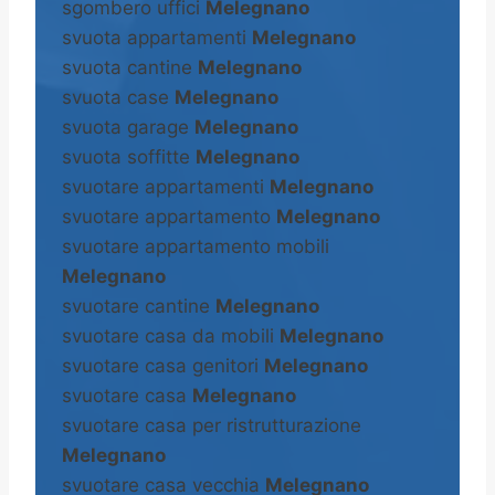
sgombero uffici
Melegnano
svuota appartamenti
Melegnano
svuota cantine
Melegnano
svuota case
Melegnano
svuota garage
Melegnano
svuota soffitte
Melegnano
svuotare appartamenti
Melegnano
svuotare appartamento
Melegnano
svuotare appartamento mobili
Melegnano
svuotare cantine
Melegnano
svuotare casa da mobili
Melegnano
svuotare casa genitori
Melegnano
svuotare casa
Melegnano
svuotare casa per ristrutturazione
Melegnano
svuotare casa vecchia
Melegnano