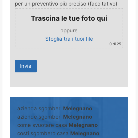
per un preventivo più preciso (facoltativo)
Trascina le tue foto qui
oppure
Sfoglia tra i tuoi file
0
di 25
A
l
t
azienda sgomberi
Melegnano
e
aziende sgomberi
Melegnano
r
come svuotare casa
Melegnano
n
costi sgombero casa
Melegnano
a