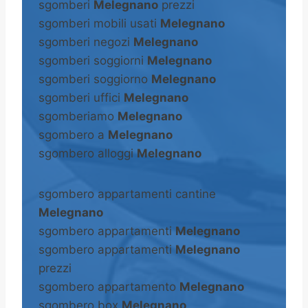
sgomberi
Melegnano
prezzi
sgomberi mobili usati
Melegnano
sgomberi negozi
Melegnano
sgomberi soggiorni
Melegnano
sgomberi soggiorno
Melegnano
sgomberi uffici
Melegnano
sgomberiamo
Melegnano
sgombero a
Melegnano
sgombero alloggi
Melegnano
sgombero appartamenti cantine
Melegnano
sgombero appartamenti
Melegnano
sgombero appartamenti
Melegnano
prezzi
sgombero appartamento
Melegnano
sgombero box
Melegnano