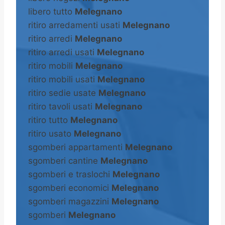
libero tutto
Melegnano
ritiro arredamenti usati
Melegnano
ritiro arredi
Melegnano
ritiro arredi usati
Melegnano
ritiro mobili
Melegnano
ritiro mobili usati
Melegnano
ritiro sedie usate
Melegnano
ritiro tavoli usati
Melegnano
ritiro tutto
Melegnano
ritiro usato
Melegnano
sgomberi appartamenti
Melegnano
sgomberi cantine
Melegnano
sgomberi e traslochi
Melegnano
sgomberi economici
Melegnano
sgomberi magazzini
Melegnano
sgomberi
Melegnano