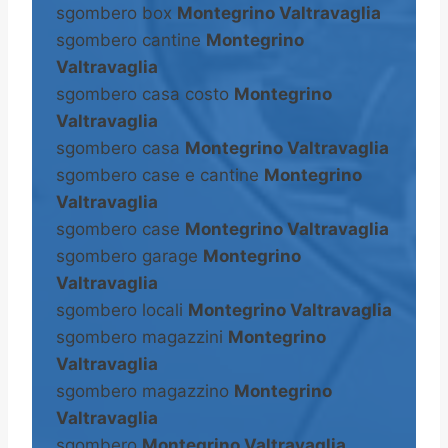
sgombero box
Montegrino Valtravaglia
sgombero cantine
Montegrino
Valtravaglia
sgombero casa costo
Montegrino
Valtravaglia
sgombero casa
Montegrino Valtravaglia
sgombero case e cantine
Montegrino
Valtravaglia
sgombero case
Montegrino Valtravaglia
sgombero garage
Montegrino
Valtravaglia
sgombero locali
Montegrino Valtravaglia
sgombero magazzini
Montegrino
Valtravaglia
sgombero magazzino
Montegrino
Valtravaglia
sgombero
Montegrino Valtravaglia