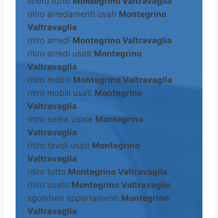
libero tutto
Montegrino Valtravaglia
ritiro arredamenti usati
Montegrino
Valtravaglia
ritiro arredi
Montegrino Valtravaglia
ritiro arredi usati
Montegrino
Valtravaglia
ritiro mobili
Montegrino Valtravaglia
ritiro mobili usati
Montegrino
Valtravaglia
ritiro sedie usate
Montegrino
Valtravaglia
ritiro tavoli usati
Montegrino
Valtravaglia
ritiro tutto
Montegrino Valtravaglia
ritiro usato
Montegrino Valtravaglia
sgomberi appartamenti
Montegrino
Valtravaglia