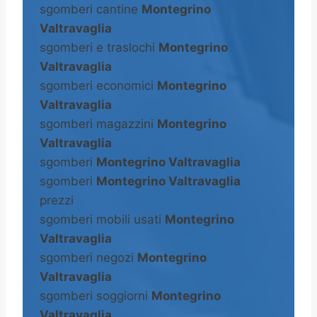
sgomberi cantine
Montegrino
Valtravaglia
sgomberi e traslochi
Montegrino
Valtravaglia
sgomberi economici
Montegrino
Valtravaglia
sgomberi magazzini
Montegrino
Valtravaglia
sgomberi
Montegrino Valtravaglia
sgomberi
Montegrino Valtravaglia
prezzi
sgomberi mobili usati
Montegrino
Valtravaglia
sgomberi negozi
Montegrino
Valtravaglia
sgomberi soggiorni
Montegrino
Valtravaglia