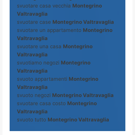
svuotare casa vecchia
Montegrino
Valtravaglia
svuotare case
Montegrino Valtravaglia
svuotare un appartamento
Montegrino
Valtravaglia
svuotare una casa
Montegrino
Valtravaglia
svuotiamo negozi
Montegrino
Valtravaglia
svuoto appartamenti
Montegrino
Valtravaglia
svuoto negozi
Montegrino Valtravaglia
svuotare casa costo
Montegrino
Valtravaglia
svuoto tutto
Montegrino Valtravaglia