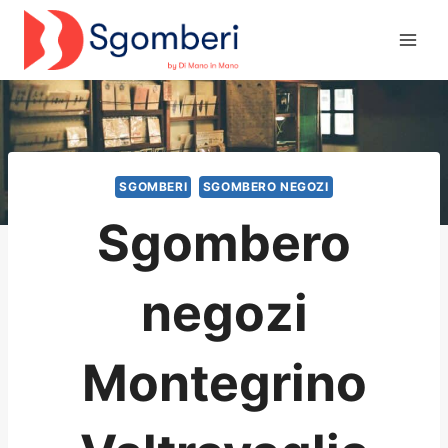
Salta
al
contenuto
SGOMBERI
SGOMBERO NEGOZI
Sgombero
negozi
Montegrino