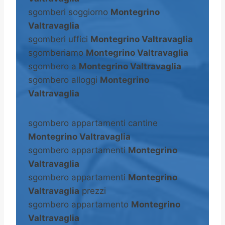
sgomberi soggiorno
Montegrino
Valtravaglia
sgomberi uffici
Montegrino Valtravaglia
sgomberiamo
Montegrino Valtravaglia
sgombero a
Montegrino Valtravaglia
sgombero alloggi
Montegrino
Valtravaglia
sgombero appartamenti cantine
Montegrino Valtravaglia
sgombero appartamenti
Montegrino
Valtravaglia
sgombero appartamenti
Montegrino
Valtravaglia
prezzi
sgombero appartamento
Montegrino
Valtravaglia