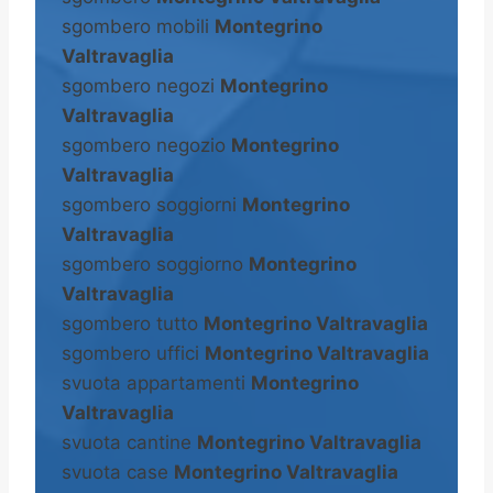
sgombero mobili
Montegrino
Valtravaglia
sgombero negozi
Montegrino
Valtravaglia
sgombero negozio
Montegrino
Valtravaglia
sgombero soggiorni
Montegrino
Valtravaglia
sgombero soggiorno
Montegrino
Valtravaglia
sgombero tutto
Montegrino Valtravaglia
sgombero uffici
Montegrino Valtravaglia
svuota appartamenti
Montegrino
Valtravaglia
svuota cantine
Montegrino Valtravaglia
svuota case
Montegrino Valtravaglia