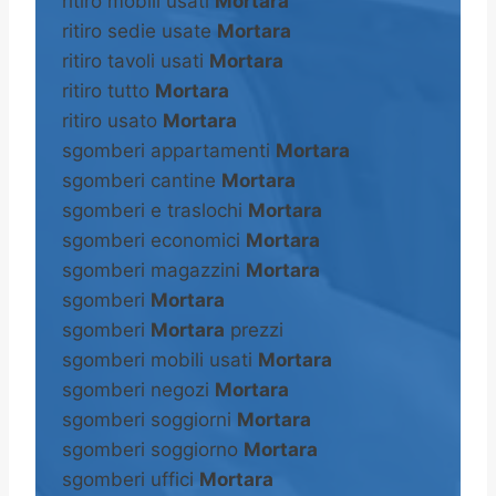
ritiro mobili usati
Mortara
ritiro sedie usate
Mortara
ritiro tavoli usati
Mortara
ritiro tutto
Mortara
ritiro usato
Mortara
sgomberi appartamenti
Mortara
sgomberi cantine
Mortara
sgomberi e traslochi
Mortara
sgomberi economici
Mortara
sgomberi magazzini
Mortara
sgomberi
Mortara
sgomberi
Mortara
prezzi
sgomberi mobili usati
Mortara
sgomberi negozi
Mortara
sgomberi soggiorni
Mortara
sgomberi soggiorno
Mortara
sgomberi uffici
Mortara