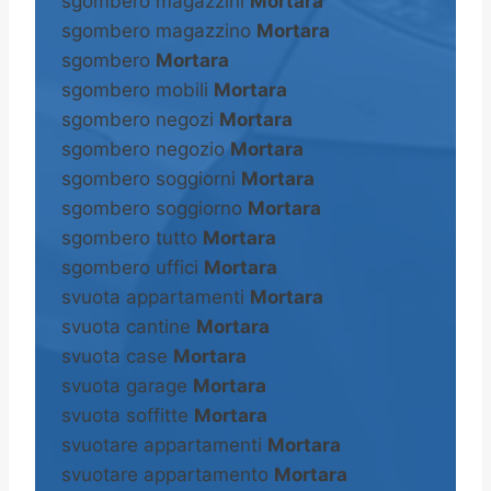
sgombero magazzini
Mortara
sgombero magazzino
Mortara
sgombero
Mortara
sgombero mobili
Mortara
sgombero negozi
Mortara
sgombero negozio
Mortara
sgombero soggiorni
Mortara
sgombero soggiorno
Mortara
sgombero tutto
Mortara
sgombero uffici
Mortara
svuota appartamenti
Mortara
svuota cantine
Mortara
svuota case
Mortara
svuota garage
Mortara
svuota soffitte
Mortara
svuotare appartamenti
Mortara
svuotare appartamento
Mortara