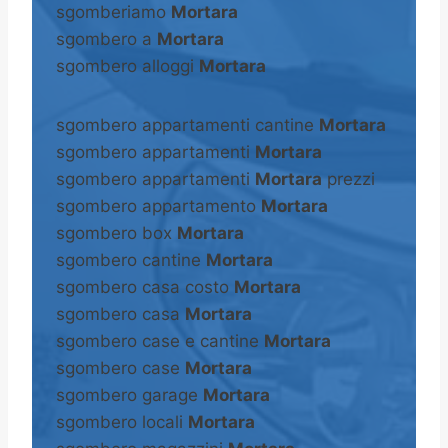
sgomberiamo
Mortara
sgombero a
Mortara
sgombero alloggi
Mortara
sgombero appartamenti cantine
Mortara
sgombero appartamenti
Mortara
sgombero appartamenti
Mortara
prezzi
sgombero appartamento
Mortara
sgombero box
Mortara
sgombero cantine
Mortara
sgombero casa costo
Mortara
sgombero casa
Mortara
sgombero case e cantine
Mortara
sgombero case
Mortara
sgombero garage
Mortara
sgombero locali
Mortara