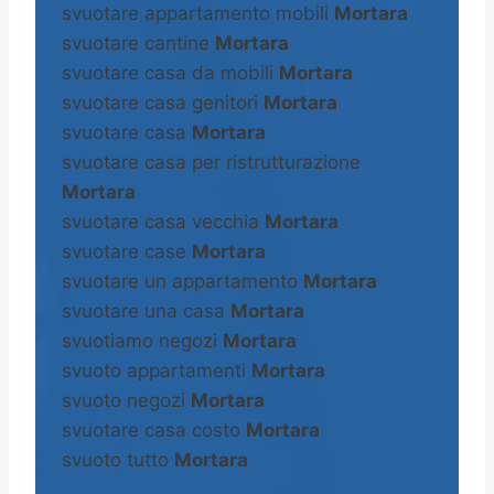
svuotare appartamento mobili
Mortara
svuotare cantine
Mortara
svuotare casa da mobili
Mortara
svuotare casa genitori
Mortara
svuotare casa
Mortara
svuotare casa per ristrutturazione
Mortara
svuotare casa vecchia
Mortara
svuotare case
Mortara
svuotare un appartamento
Mortara
svuotare una casa
Mortara
svuotiamo negozi
Mortara
svuoto appartamenti
Mortara
svuoto negozi
Mortara
svuotare casa costo
Mortara
svuoto tutto
Mortara