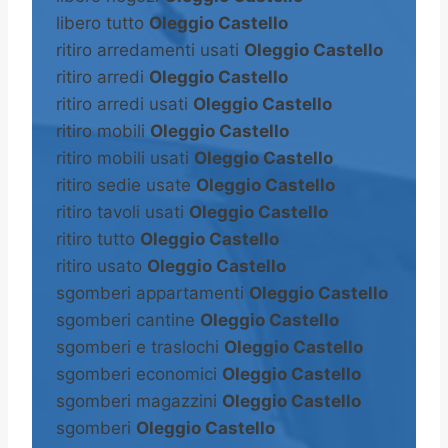
libero tutto
Oleggio Castello
ritiro arredamenti usati
Oleggio Castello
ritiro arredi
Oleggio Castello
ritiro arredi usati
Oleggio Castello
ritiro mobili
Oleggio Castello
ritiro mobili usati
Oleggio Castello
ritiro sedie usate
Oleggio Castello
ritiro tavoli usati
Oleggio Castello
ritiro tutto
Oleggio Castello
ritiro usato
Oleggio Castello
sgomberi appartamenti
Oleggio Castello
sgomberi cantine
Oleggio Castello
sgomberi e traslochi
Oleggio Castello
sgomberi economici
Oleggio Castello
sgomberi magazzini
Oleggio Castello
sgomberi
Oleggio Castello