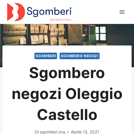
Salta
al
contenuto
SGOMBERI
SGOMBERO NEGOZI
Sgombero
negozi Oleggio
Castello
Di
sgomberi.org
Aprile 13, 2021