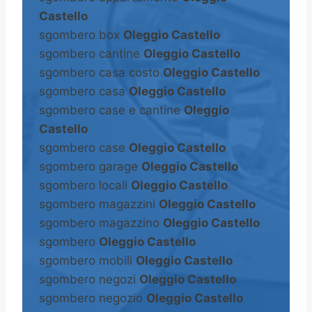
Castello
sgombero box
Oleggio Castello
sgombero cantine
Oleggio Castello
sgombero casa costo
Oleggio Castello
sgombero casa
Oleggio Castello
sgombero case e cantine
Oleggio
Castello
sgombero case
Oleggio Castello
sgombero garage
Oleggio Castello
sgombero locali
Oleggio Castello
sgombero magazzini
Oleggio Castello
sgombero magazzino
Oleggio Castello
sgombero
Oleggio Castello
sgombero mobili
Oleggio Castello
sgombero negozi
Oleggio Castello
sgombero negozio
Oleggio Castello