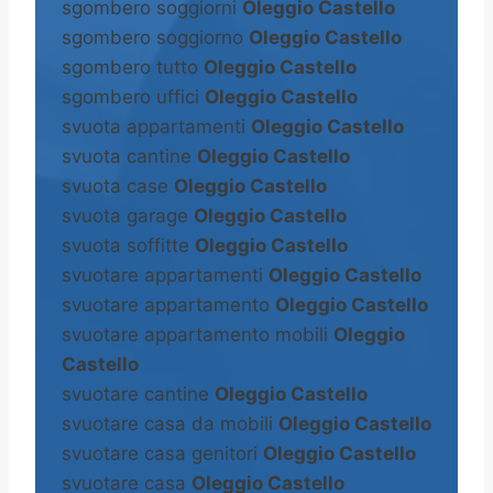
sgombero soggiorni
Oleggio Castello
sgombero soggiorno
Oleggio Castello
sgombero tutto
Oleggio Castello
sgombero uffici
Oleggio Castello
svuota appartamenti
Oleggio Castello
svuota cantine
Oleggio Castello
svuota case
Oleggio Castello
svuota garage
Oleggio Castello
svuota soffitte
Oleggio Castello
svuotare appartamenti
Oleggio Castello
svuotare appartamento
Oleggio Castello
svuotare appartamento mobili
Oleggio
Castello
svuotare cantine
Oleggio Castello
svuotare casa da mobili
Oleggio Castello
svuotare casa genitori
Oleggio Castello
svuotare casa
Oleggio Castello