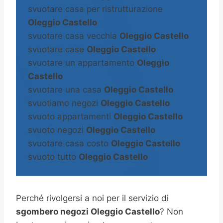
svuotare casa per ristrutturazione
Oleggio Castello
svuotare casa vecchia
Oleggio Castello
svuotare case
Oleggio Castello
svuotare un appartamento
Oleggio
Castello
svuotare una casa
Oleggio Castello
svuotiamo negozi
Oleggio Castello
svuoto appartamenti
Oleggio Castello
svuoto negozi
Oleggio Castello
svuotare casa costo
Oleggio Castello
svuoto tutto
Oleggio Castello
Perché rivolgersi a noi per il servizio di
sgombero negozi Oleggio Castello
? Non