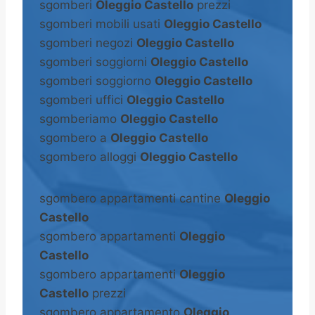
sgomberi
Oleggio Castello
prezzi
sgomberi mobili usati
Oleggio Castello
sgomberi negozi
Oleggio Castello
sgomberi soggiorni
Oleggio Castello
sgomberi soggiorno
Oleggio Castello
sgomberi uffici
Oleggio Castello
sgomberiamo
Oleggio Castello
sgombero a
Oleggio Castello
sgombero alloggi
Oleggio Castello
sgombero appartamenti cantine
Oleggio
Castello
sgombero appartamenti
Oleggio
Castello
sgombero appartamenti
Oleggio
Castello
prezzi
sgombero appartamento
Oleggio