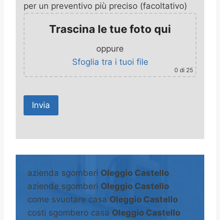
per un preventivo più preciso (facoltativo)
Trascina le tue foto qui
oppure
Sfoglia tra i tuoi file
0
di 25
A
l
t
azienda sgomberi
Oleggio Castello
e
aziende sgomberi
Oleggio Castello
r
come svuotare casa
Oleggio Castello
n
costi sgombero casa
Oleggio Castello
a