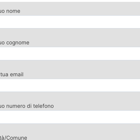
tuo nome
 tuo cognome
 tua email
tuo numero di telefono
ttà/Comune