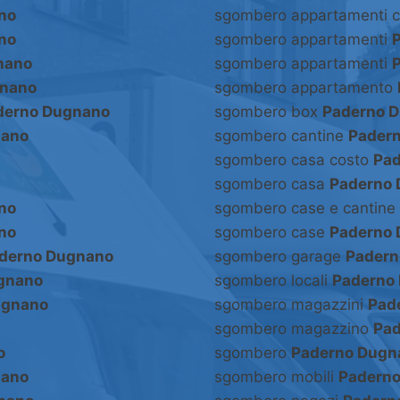
no
sgombero appartamenti 
no
sgombero appartamenti
nano
sgombero appartamenti
gnano
sgombero appartamento
derno Dugnano
sgombero box
Paderno 
nano
sgombero cantine
Pader
sgombero casa costo
Pad
sgombero casa
Paderno
no
sgombero case e cantine
no
sgombero case
Paderno
derno Dugnano
sgombero garage
Padern
gnano
sgombero locali
Paderno
ugnano
sgombero magazzini
Pad
sgombero magazzino
Pad
o
sgombero
Paderno Dugn
nano
sgombero mobili
Padern