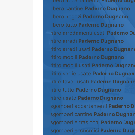
libero appartamento
Paderno Dug
libero cantine
Paderno Dugnano
libero negozi
Paderno Dugnano
libero tutto
Paderno Dugnano
ritiro arredamenti usati
Paderno D
ritiro arredi
Paderno Dugnano
ritiro arredi usati
Paderno Dugnan
ritiro mobili
Paderno Dugnano
ritiro mobili usati
Paderno Dugnan
ritiro sedie usate
Paderno Dugnan
ritiro tavoli usati
Paderno Dugnan
ritiro tutto
Paderno Dugnano
ritiro usato
Paderno Dugnano
sgomberi appartamenti
Paderno 
sgomberi cantine
Paderno Dugna
sgomberi e traslochi
Paderno Dug
sgomberi economici
Paderno Dug