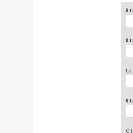
Il 
Il
La
Il 
Ci