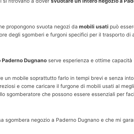
 si ritrovano a dover
svuotare un intero negozio a
Pad
che propongono svuota negozi da
mobili usati
può essere
re degli sgomberi e furgoni specifici per il trasporto di
o
Paderno Dugnano
serve esperienza e ottime capacità 
are un mobile soprattutto farlo in tempi brevi e senza i
 preziosi e come caricare il furgone di mobili usati al megl
llo sgomberatore che possono essere essenziali per facili
esa sgombera negozio a Paderno Dugnano e che mi garan