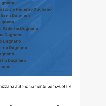
ugnano
turazione
Paderno Dugnano
derno Dugnano
ugnano
to
Paderno Dugnano
no Dugnano
o Dugnano
erno Dugnano
ugnano
rno Dugnano
gnano
nizzarsi autonomamente per svuotare