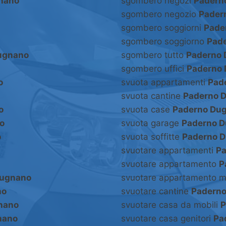
nano
sgombero negozi
Padern
sgombero negozio
Pader
sgombero soggiorni
Pade
sgombero soggiorno
Pad
ugnano
sgombero tutto
Paderno
sgombero uffici
Paderno
o
svuota appartamenti
Pad
svuota cantine
Paderno 
o
svuota case
Paderno Du
o
svuota garage
Paderno 
o
svuota soffitte
Paderno 
svuotare appartamenti
Pa
svuotare appartamento
P
Dugnano
svuotare appartamento m
no
svuotare cantine
Padern
nano
svuotare casa da mobili
P
nano
svuotare casa genitori
Pa