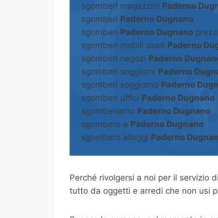
sgomberi magazzini
Paderno Dug
sgomberi
Paderno Dugnano
sgomberi
Paderno Dugnano
prezz
sgomberi mobili usati
Paderno Du
sgomberi negozi
Paderno Dugnan
sgomberi soggiorni
Paderno Dugn
sgomberi soggiorno
Paderno Dug
sgomberi uffici
Paderno Dugnano
sgomberiamo
Paderno Dugnano
sgombero a
Paderno Dugnano
sgombero alloggi
Paderno Dugna
Perché rivolgersi a noi per il servizio d
tutto da oggetti e arredi che non usi p