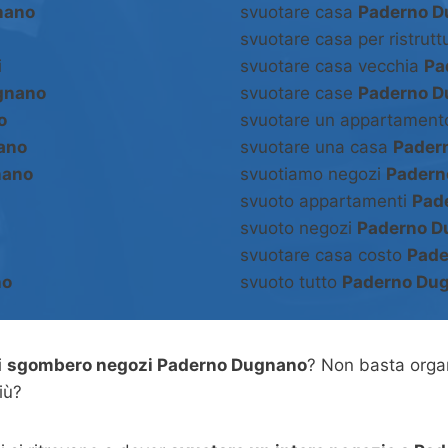
nano
svuotare casa
Paderno D
svuotare casa per ristrut
i
svuotare casa vecchia
Pa
gnano
svuotare case
Paderno D
o
svuotare un appartamen
ano
svuotare una casa
Pader
nano
svuotiamo negozi
Padern
svuoto appartamenti
Pad
svuoto negozi
Paderno D
svuotare casa costo
Pade
no
svuoto tutto
Paderno Du
i
sgombero negozi Paderno Dugnano
? Non basta orga
iù?