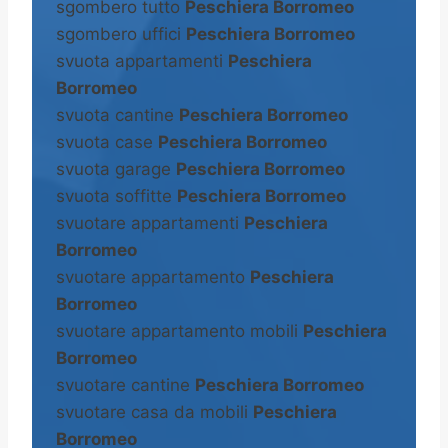
sgombero tutto
Peschiera Borromeo
sgombero uffici
Peschiera Borromeo
svuota appartamenti
Peschiera
Borromeo
svuota cantine
Peschiera Borromeo
svuota case
Peschiera Borromeo
svuota garage
Peschiera Borromeo
svuota soffitte
Peschiera Borromeo
svuotare appartamenti
Peschiera
Borromeo
svuotare appartamento
Peschiera
Borromeo
svuotare appartamento mobili
Peschiera
Borromeo
svuotare cantine
Peschiera Borromeo
svuotare casa da mobili
Peschiera
Borromeo