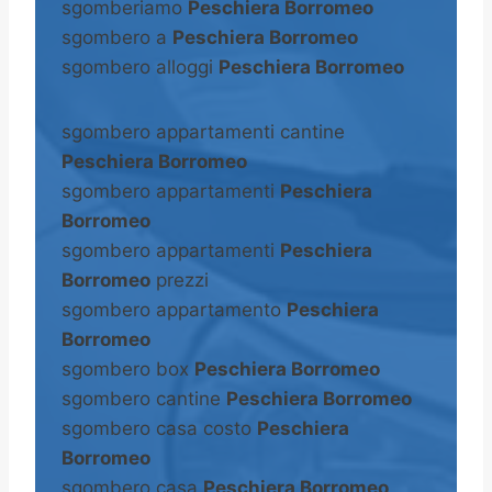
sgomberiamo
Peschiera Borromeo
sgombero a
Peschiera Borromeo
sgombero alloggi
Peschiera Borromeo
sgombero appartamenti cantine
Peschiera Borromeo
sgombero appartamenti
Peschiera
Borromeo
sgombero appartamenti
Peschiera
Borromeo
prezzi
sgombero appartamento
Peschiera
Borromeo
sgombero box
Peschiera Borromeo
sgombero cantine
Peschiera Borromeo
sgombero casa costo
Peschiera
Borromeo
sgombero casa
Peschiera Borromeo