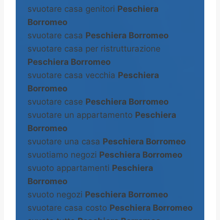
svuotare casa genitori
Peschiera
Borromeo
svuotare casa
Peschiera Borromeo
svuotare casa per ristrutturazione
Peschiera Borromeo
svuotare casa vecchia
Peschiera
Borromeo
svuotare case
Peschiera Borromeo
svuotare un appartamento
Peschiera
Borromeo
svuotare una casa
Peschiera Borromeo
svuotiamo negozi
Peschiera Borromeo
svuoto appartamenti
Peschiera
Borromeo
svuoto negozi
Peschiera Borromeo
svuotare casa costo
Peschiera Borromeo