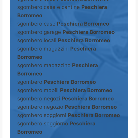
sgombero case e cantine
Peschiera
Borromeo
sgombero case
Peschiera Borromeo
sgombero garage
Peschiera Borromeo
sgombero locali
Peschiera Borromeo
sgombero magazzini
Peschiera
Borromeo
sgombero magazzino
Peschiera
Borromeo
sgombero
Peschiera Borromeo
sgombero mobili
Peschiera Borromeo
sgombero negozi
Peschiera Borromeo
sgombero negozio
Peschiera Borromeo
sgombero soggiorni
Peschiera Borromeo
sgombero soggiorno
Peschiera
Borromeo