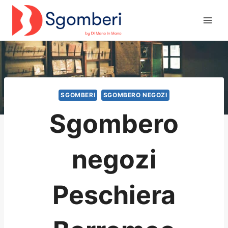
Salta
al
contenuto
SGOMBERI
SGOMBERO NEGOZI
Sgombero
negozi
Peschiera