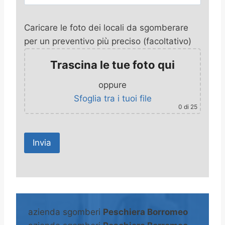
Caricare le foto dei locali da sgomberare
per un preventivo più preciso (facoltativo)
Trascina le tue foto qui
oppure
Sfoglia tra i tuoi file
0
di 25
A
l
t
azienda sgomberi
Peschiera Borromeo
e