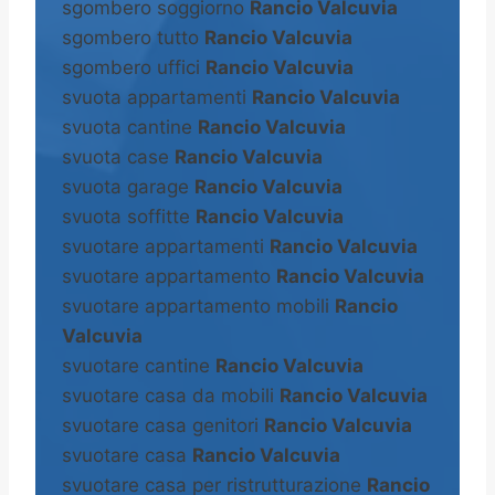
sgombero soggiorno
Rancio Valcuvia
sgombero tutto
Rancio Valcuvia
sgombero uffici
Rancio Valcuvia
svuota appartamenti
Rancio Valcuvia
svuota cantine
Rancio Valcuvia
svuota case
Rancio Valcuvia
svuota garage
Rancio Valcuvia
svuota soffitte
Rancio Valcuvia
svuotare appartamenti
Rancio Valcuvia
svuotare appartamento
Rancio Valcuvia
svuotare appartamento mobili
Rancio
Valcuvia
svuotare cantine
Rancio Valcuvia
svuotare casa da mobili
Rancio Valcuvia
svuotare casa genitori
Rancio Valcuvia
svuotare casa
Rancio Valcuvia
svuotare casa per ristrutturazione
Rancio