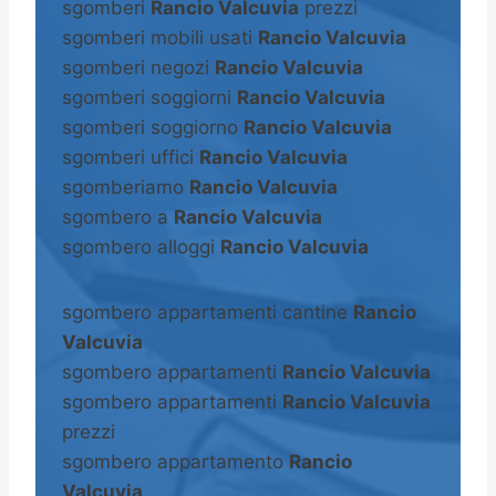
sgomberi
Rancio Valcuvia
prezzi
sgomberi mobili usati
Rancio Valcuvia
sgomberi negozi
Rancio Valcuvia
sgomberi soggiorni
Rancio Valcuvia
sgomberi soggiorno
Rancio Valcuvia
sgomberi uffici
Rancio Valcuvia
sgomberiamo
Rancio Valcuvia
sgombero a
Rancio Valcuvia
sgombero alloggi
Rancio Valcuvia
sgombero appartamenti cantine
Rancio
Valcuvia
sgombero appartamenti
Rancio Valcuvia
sgombero appartamenti
Rancio Valcuvia
prezzi
sgombero appartamento
Rancio
Valcuvia