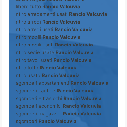
libero tutto
Rancio Valcuvia
ritiro arredamenti usati
Rancio Valcuvia
ritiro arredi
Rancio Valcuvia
ritiro arredi usati
Rancio Valcuvia
ritiro mobili
Rancio Valcuvia
ritiro mobili usati
Rancio Valcuvia
ritiro sedie usate
Rancio Valcuvia
ritiro tavoli usati
Rancio Valcuvia
ritiro tutto
Rancio Valcuvia
ritiro usato
Rancio Valcuvia
sgomberi appartamenti
Rancio Valcuvia
sgomberi cantine
Rancio Valcuvia
sgomberi e traslochi
Rancio Valcuvia
sgomberi economici
Rancio Valcuvia
sgomberi magazzini
Rancio Valcuvia
sgomberi
Rancio Valcuvia