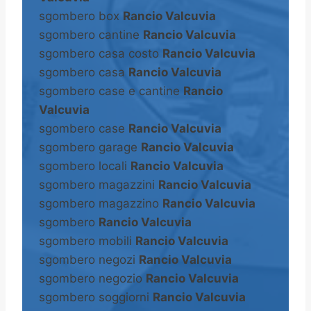
sgombero box
Rancio Valcuvia
sgombero cantine
Rancio Valcuvia
sgombero casa costo
Rancio Valcuvia
sgombero casa
Rancio Valcuvia
sgombero case e cantine
Rancio
Valcuvia
sgombero case
Rancio Valcuvia
sgombero garage
Rancio Valcuvia
sgombero locali
Rancio Valcuvia
sgombero magazzini
Rancio Valcuvia
sgombero magazzino
Rancio Valcuvia
sgombero
Rancio Valcuvia
sgombero mobili
Rancio Valcuvia
sgombero negozi
Rancio Valcuvia
sgombero negozio
Rancio Valcuvia
sgombero soggiorni
Rancio Valcuvia