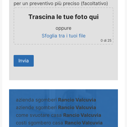
per un preventivo più preciso (facoltativo)
Trascina le tue foto qui
oppure
Sfoglia tra i tuoi file
0
di 25
A
l
t
azienda sgomberi
Rancio Valcuvia
e
aziende sgomberi
Rancio Valcuvia
r
come svuotare casa
Rancio Valcuvia
n
costi sgombero casa
Rancio Valcuvia
a