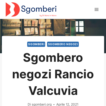
Salta
al
contenuto
SGOMBERI
SGOMBERO NEGOZI
Sgombero
negozi Rancio
Valcuvia
Di
sgomberi.org
Aprile 12, 2021