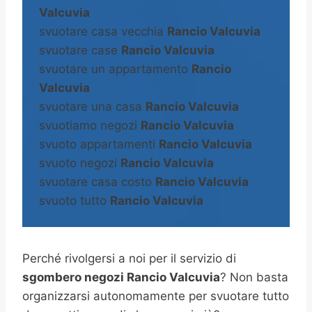
Valcuvia
svuotare casa vecchia
Rancio Valcuvia
svuotare case
Rancio Valcuvia
svuotare un appartamento
Rancio
Valcuvia
svuotare una casa
Rancio Valcuvia
svuotiamo negozi
Rancio Valcuvia
svuoto appartamenti
Rancio Valcuvia
svuoto negozi
Rancio Valcuvia
svuotare casa costo
Rancio Valcuvia
svuoto tutto
Rancio Valcuvia
Perché rivolgersi a noi per il servizio di
sgombero negozi Rancio Valcuvia
? Non basta
organizzarsi autonomamente per svuotare tutto