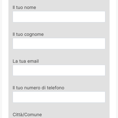
Il tuo nome
Il tuo cognome
La tua email
Il tuo numero di telefono
Città/Comune