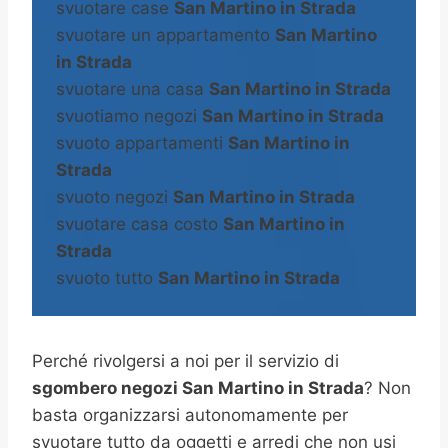
svuotare case
San Martino in Strada
svuotare un appartamento
San Martino
in Strada
svuotare una casa
San Martino in Strada
svuotiamo negozi
San Martino in Strada
svuoto appartamenti
San Martino in
Strada
svuoto negozi
San Martino in Strada
svuotare casa costo
San Martino in
Strada
svuoto tutto
San Martino in Strada
Perché rivolgersi a noi per il servizio di
sgombero negozi San Martino in Strada
? Non
basta organizzarsi autonomamente per
svuotare tutto da oggetti e arredi che non usi