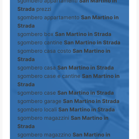
sgombero appartamenti
San Martino in
Strada
prezzi
sgombero appartamento
San Martino in
Strada
sgombero box
San Martino in Strada
sgombero cantine
San Martino in Strada
sgombero casa costo
San Martino in
Strada
sgombero casa
San Martino in Strada
sgombero case e cantine
San Martino in
Strada
sgombero case
San Martino in Strada
sgombero garage
San Martino in Strada
sgombero locali
San Martino in Strada
sgombero magazzini
San Martino in
Strada
sgombero magazzino
San Martino in