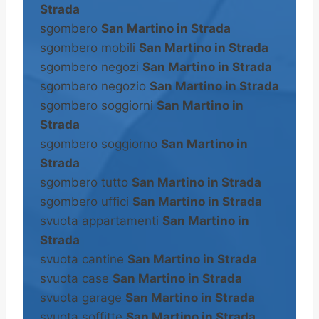
Strada
sgombero
San Martino in Strada
sgombero mobili
San Martino in Strada
sgombero negozi
San Martino in Strada
sgombero negozio
San Martino in Strada
sgombero soggiorni
San Martino in
Strada
sgombero soggiorno
San Martino in
Strada
sgombero tutto
San Martino in Strada
sgombero uffici
San Martino in Strada
svuota appartamenti
San Martino in
Strada
svuota cantine
San Martino in Strada
svuota case
San Martino in Strada
svuota garage
San Martino in Strada
svuota soffitte
San Martino in Strada