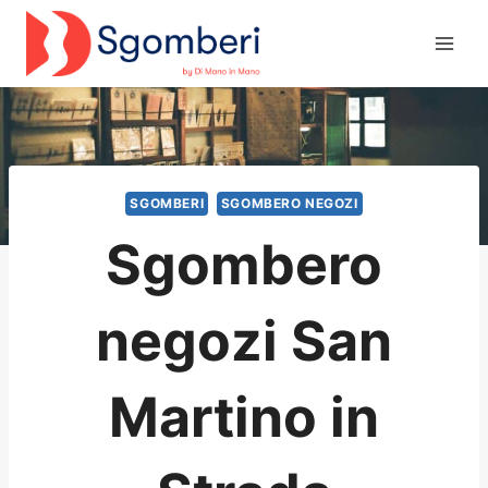
Salta
al
contenuto
SGOMBERI
SGOMBERO NEGOZI
Sgombero
negozi San
Martino in