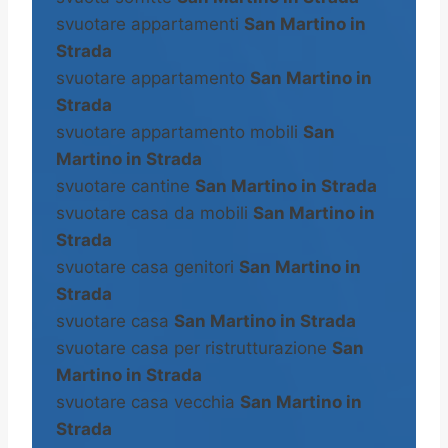
svuotare appartamenti
San Martino in
Strada
svuotare appartamento
San Martino in
Strada
svuotare appartamento mobili
San
Martino in Strada
svuotare cantine
San Martino in Strada
svuotare casa da mobili
San Martino in
Strada
svuotare casa genitori
San Martino in
Strada
svuotare casa
San Martino in Strada
svuotare casa per ristrutturazione
San
Martino in Strada
svuotare casa vecchia
San Martino in
Strada