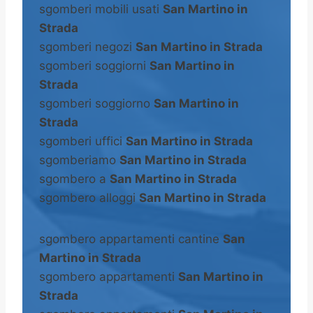
sgomberi mobili usati
San Martino in
Strada
sgomberi negozi
San Martino in Strada
sgomberi soggiorni
San Martino in
Strada
sgomberi soggiorno
San Martino in
Strada
sgomberi uffici
San Martino in Strada
sgomberiamo
San Martino in Strada
sgombero a
San Martino in Strada
sgombero alloggi
San Martino in Strada
sgombero appartamenti cantine
San
Martino in Strada
sgombero appartamenti
San Martino in
Strada