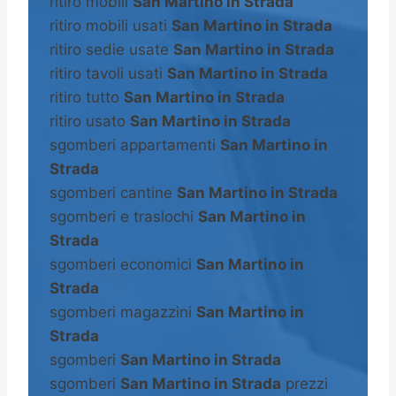
ritiro mobili
San Martino in Strada
ritiro mobili usati
San Martino in Strada
ritiro sedie usate
San Martino in Strada
ritiro tavoli usati
San Martino in Strada
ritiro tutto
San Martino in Strada
ritiro usato
San Martino in Strada
sgomberi appartamenti
San Martino in
Strada
sgomberi cantine
San Martino in Strada
sgomberi e traslochi
San Martino in
Strada
sgomberi economici
San Martino in
Strada
sgomberi magazzini
San Martino in
Strada
sgomberi
San Martino in Strada
sgomberi
San Martino in Strada
prezzi