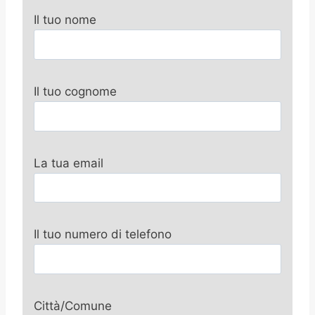
Il tuo nome
Il tuo cognome
La tua email
Il tuo numero di telefono
Città/Comune