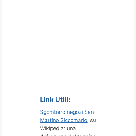
Link Utili:
Sgombero negozi San
Martino Siccomario
, su
Wikipedia: una