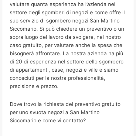
valutare quanta esperienza ha l’azienda nel
settore degli sgomberi di negozi e come offre il
suo servizio di sgombero negozi San Martino
Siccomario. Si può chiedere un preventivo o un
sopralluogo del lavoro da svolgere, nel nostro
caso gratuito, per valutare anche la spesa che
bisognerà affrontare. La nostra azienda ha più
di 20 di esperienza nel settore dello sgombero
di appartamenti, case, negozi e ville e siamo
conosciuti per la nostra professionalità,
precisione e prezzo.
Dove trovo la richiesta del preventivo gratuito
per uno svuota negozi a San Martino
Siccomario e come vi contatto?