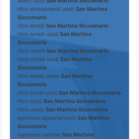
libero tutto
San Martino Siccomario
ritiro arredamenti usati
San Martino
Siccomario
ritiro arredi
San Martino Siccomario
ritiro arredi usati
San Martino
Siccomario
ritiro mobili
San Martino Siccomario
ritiro mobili usati
San Martino
Siccomario
ritiro sedie usate
San Martino
Siccomario
ritiro tavoli usati
San Martino Siccomario
ritiro tutto
San Martino Siccomario
ritiro usato
San Martino Siccomario
sgomberi appartamenti
San Martino
Siccomario
sgomberi cantine
San Martino