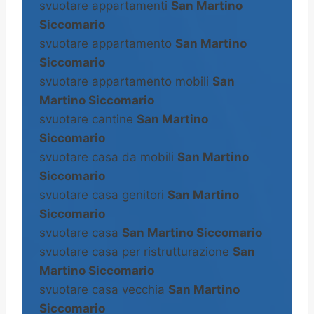
svuotare appartamenti
San Martino
Siccomario
svuotare appartamento
San Martino
Siccomario
svuotare appartamento mobili
San
Martino Siccomario
svuotare cantine
San Martino
Siccomario
svuotare casa da mobili
San Martino
Siccomario
svuotare casa genitori
San Martino
Siccomario
svuotare casa
San Martino Siccomario
svuotare casa per ristrutturazione
San
Martino Siccomario
svuotare casa vecchia
San Martino
Siccomario