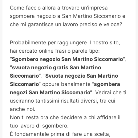
Come faccio allora a trovare un’impresa
sgombera negozio a San Martino Siccomario e
che mi garantisce un lavoro preciso e veloce?
Probabilmente per raggiungere il nostro sito,
hai cercato online frasi o parole tipo:
“
Sgombero negozio San Martino Siccomario
“,
“svuota negozio gratis
San Martino
Siccomario
“, “
Svuota negozio
San Martino
Siccomario
“
oppure banalmente “
sgombera
negozi
San Martino Siccomario
“
. Vedrai che ti
usciranno tantissimi risultati diversi, tra cui
anche noi.
Non ti resta ora che decidere a chi affidare il
tuo lavoro di sgombero.
È fondamentale prima di fare una scelta,