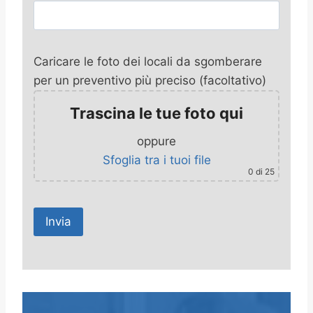
Caricare le foto dei locali da sgomberare
per un preventivo più preciso (facoltativo)
Trascina le tue foto qui
oppure
Sfoglia tra i tuoi file
0
di 25
A
l
t