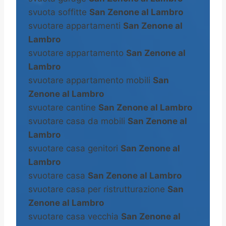
svuota soffitte
San Zenone al Lambro
svuotare appartamenti
San Zenone al
Lambro
svuotare appartamento
San Zenone al
Lambro
svuotare appartamento mobili
San
Zenone al Lambro
svuotare cantine
San Zenone al Lambro
svuotare casa da mobili
San Zenone al
Lambro
svuotare casa genitori
San Zenone al
Lambro
svuotare casa
San Zenone al Lambro
svuotare casa per ristrutturazione
San
Zenone al Lambro
svuotare casa vecchia
San Zenone al