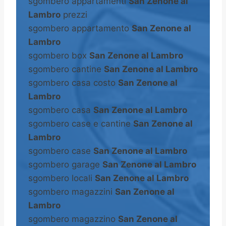
sgombero appartamenti
San Zenone al
Lambro
prezzi
sgombero appartamento
San Zenone al
Lambro
sgombero box
San Zenone al Lambro
sgombero cantine
San Zenone al Lambro
sgombero casa costo
San Zenone al
Lambro
sgombero casa
San Zenone al Lambro
sgombero case e cantine
San Zenone al
Lambro
sgombero case
San Zenone al Lambro
sgombero garage
San Zenone al Lambro
sgombero locali
San Zenone al Lambro
sgombero magazzini
San Zenone al
Lambro
sgombero magazzino
San Zenone al