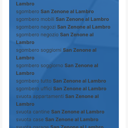
Lambro
sgombero
San Zenone al Lambro
sgombero mobili
San Zenone al Lambro
sgombero negozi
San Zenone al Lambro
sgombero negozio
San Zenone al
Lambro
sgombero soggiorni
San Zenone al
Lambro
sgombero soggiorno
San Zenone al
Lambro
sgombero tutto
San Zenone al Lambro
sgombero uffici
San Zenone al Lambro
svuota appartamenti
San Zenone al
Lambro
svuota cantine
San Zenone al Lambro
svuota case
San Zenone al Lambro
svuota garage
San Zenone al Lambro