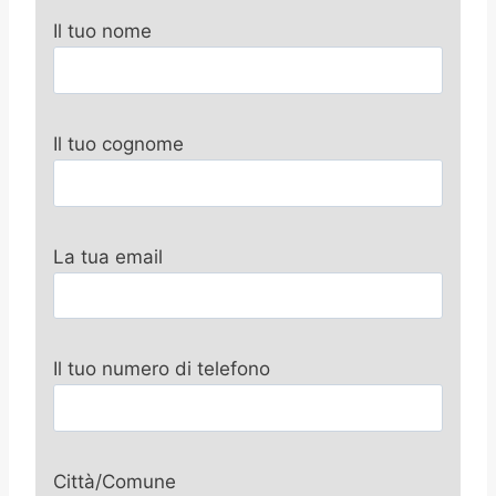
Il tuo nome
Il tuo cognome
La tua email
Il tuo numero di telefono
Città/Comune