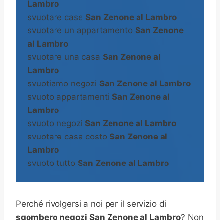
Lambro
svuotare case
San Zenone al Lambro
svuotare un appartamento
San Zenone
al Lambro
svuotare una casa
San Zenone al
Lambro
svuotiamo negozi
San Zenone al Lambro
svuoto appartamenti
San Zenone al
Lambro
svuoto negozi
San Zenone al Lambro
svuotare casa costo
San Zenone al
Lambro
svuoto tutto
San Zenone al Lambro
Perché rivolgersi a noi per il servizio di
sgombero negozi San Zenone al Lambro
? Non