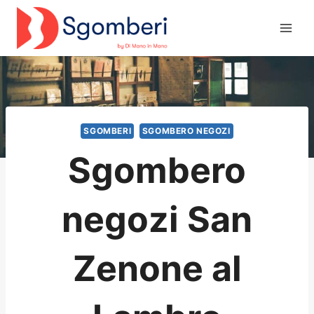
Salta
al
contenuto
SGOMBERI
SGOMBERO NEGOZI
Sgombero
negozi San
Zenone al