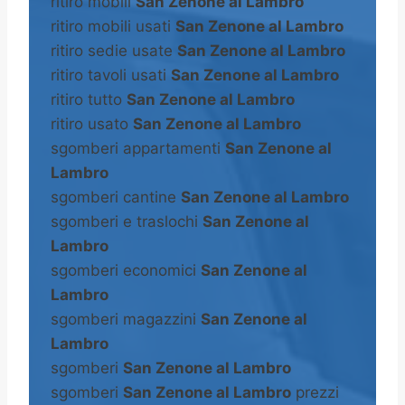
ritiro mobili
San Zenone al Lambro
ritiro mobili usati
San Zenone al Lambro
ritiro sedie usate
San Zenone al Lambro
ritiro tavoli usati
San Zenone al Lambro
ritiro tutto
San Zenone al Lambro
ritiro usato
San Zenone al Lambro
sgomberi appartamenti
San Zenone al
Lambro
sgomberi cantine
San Zenone al Lambro
sgomberi e traslochi
San Zenone al
Lambro
sgomberi economici
San Zenone al
Lambro
sgomberi magazzini
San Zenone al
Lambro
sgomberi
San Zenone al Lambro
sgomberi
San Zenone al Lambro
prezzi