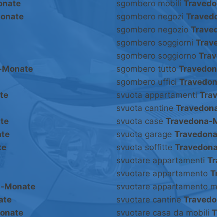
onate
sgombero mobili
Traved
onate
sgombero negozi
Traved
sgombero negozio
Trave
sgombero soggiorni
Trav
sgombero soggiorno
Tra
-Monate
sgombero tutto
Travedo
sgombero uffici
Travedo
te
svuota appartamenti
Tra
svuota cantine
Travedon
te
svuota case
Travedona-
te
svuota garage
Travedon
te
svuota soffitte
Travedon
svuotare appartamenti
T
svuotare appartamento
T
a-Monate
svuotare appartamento m
ate
svuotare cantine
Traved
onate
svuotare casa da mobili
T