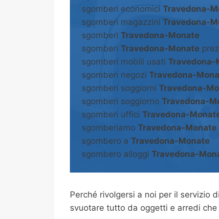
sgomberi economici
Travedona-M
sgomberi magazzini
Travedona-M
sgomberi
Travedona-Monate
sgomberi
Travedona-Monate
prez
sgomberi mobili usati
Travedona-
sgomberi negozi
Travedona-Mona
sgomberi soggiorni
Travedona-Mo
sgomberi soggiorno
Travedona-M
sgomberi uffici
Travedona-Monat
sgomberiamo
Travedona-Monate
sgombero a
Travedona-Monate
sgombero alloggi
Travedona-Mon
Perché rivolgersi a noi per il servizio d
svuotare tutto da oggetti e arredi che