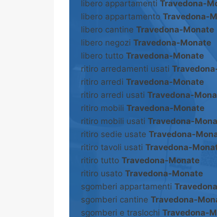
libero appartamenti
Travedona-M
libero appartamento
Travedona-M
libero cantine
Travedona-Monate
libero negozi
Travedona-Monate
libero tutto
Travedona-Monate
ritiro arredamenti usati
Travedona
ritiro arredi
Travedona-Monate
ritiro arredi usati
Travedona-Mona
ritiro mobili
Travedona-Monate
ritiro mobili usati
Travedona-Mona
ritiro sedie usate
Travedona-Mona
ritiro tavoli usati
Travedona-Mona
ritiro tutto
Travedona-Monate
ritiro usato
Travedona-Monate
sgomberi appartamenti
Travedon
sgomberi cantine
Travedona-Mon
sgomberi e traslochi
Travedona-M