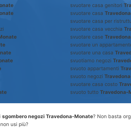
onate
svuotare casa genitori
Tr
onate
svuotare casa
Travedon
svuotare casa per ristrut
zi
svuotare casa vecchia
Tr
Monate
svuotare case
Travedon
te
svuotare un appartamen
nate
svuotare una casa
Trave
onate
svuotiamo negozi
Traved
e
svuoto appartamenti
Tra
svuoto negozi
Travedona
svuotare casa costo
Trav
ate
svuoto tutto
Travedona-
i
sgombero negozi Travedona-Monate
? Non basta or
 non usi più?