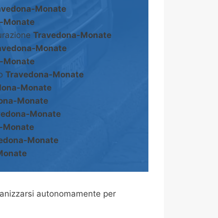
avedona-Monate
a-Monate
turazione
Travedona-Monate
avedona-Monate
a-Monate
to
Travedona-Monate
dona-Monate
ona-Monate
vedona-Monate
-Monate
edona-Monate
Monate
ganizzarsi autonomamente per