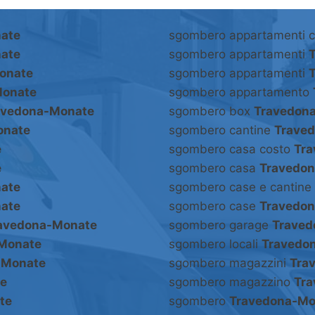
ate
sgombero appartamenti 
ate
sgombero appartamenti
onate
sgombero appartamenti
Monate
sgombero appartamento
avedona-Monate
sgombero box
Travedon
onate
sgombero cantine
Trave
e
sgombero casa costo
Tr
e
sgombero casa
Travedo
ate
sgombero case e cantine
ate
sgombero case
Travedo
avedona-Monate
sgombero garage
Traved
Monate
sgombero locali
Travedo
-Monate
sgombero magazzini
Tra
e
sgombero magazzino
Tr
te
sgombero
Travedona-Mo