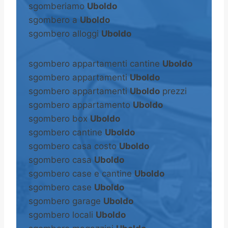
sgomberiamo
Uboldo
sgombero a
Uboldo
sgombero alloggi
Uboldo
sgombero appartamenti cantine
Uboldo
sgombero appartamenti
Uboldo
sgombero appartamenti
Uboldo
prezzi
sgombero appartamento
Uboldo
sgombero box
Uboldo
sgombero cantine
Uboldo
sgombero casa costo
Uboldo
sgombero casa
Uboldo
sgombero case e cantine
Uboldo
sgombero case
Uboldo
sgombero garage
Uboldo
sgombero locali
Uboldo