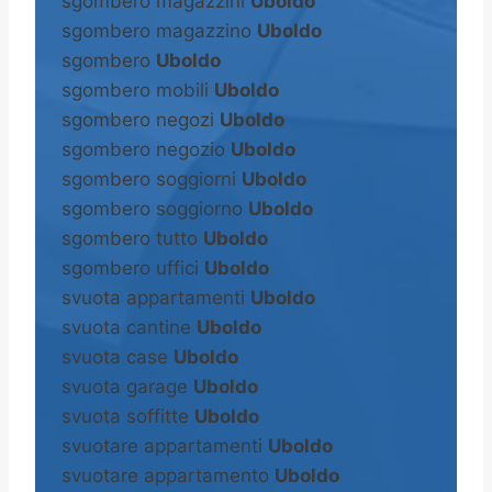
sgombero magazzini
Uboldo
sgombero magazzino
Uboldo
sgombero
Uboldo
sgombero mobili
Uboldo
sgombero negozi
Uboldo
sgombero negozio
Uboldo
sgombero soggiorni
Uboldo
sgombero soggiorno
Uboldo
sgombero tutto
Uboldo
sgombero uffici
Uboldo
svuota appartamenti
Uboldo
svuota cantine
Uboldo
svuota case
Uboldo
svuota garage
Uboldo
svuota soffitte
Uboldo
svuotare appartamenti
Uboldo
svuotare appartamento
Uboldo