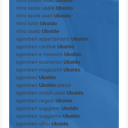
ritiro mobili usati
Uboldo
ritiro sedie usate
Uboldo
ritiro tavoli usati
Uboldo
ritiro tutto
Uboldo
ritiro usato
Uboldo
sgomberi appartamenti
Uboldo
sgomberi cantine
Uboldo
sgomberi e traslochi
Uboldo
sgomberi economici
Uboldo
sgomberi magazzini
Uboldo
sgomberi
Uboldo
sgomberi
Uboldo
prezzi
sgomberi mobili usati
Uboldo
sgomberi negozi
Uboldo
sgomberi soggiorni
Uboldo
sgomberi soggiorno
Uboldo
sgomberi uffici
Uboldo