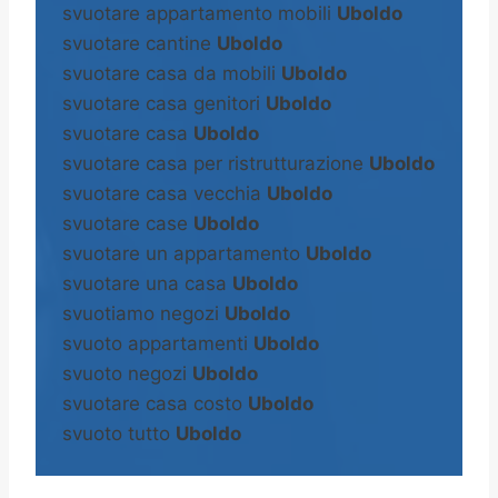
svuotare appartamento mobili
Uboldo
svuotare cantine
Uboldo
svuotare casa da mobili
Uboldo
svuotare casa genitori
Uboldo
svuotare casa
Uboldo
svuotare casa per ristrutturazione
Uboldo
svuotare casa vecchia
Uboldo
svuotare case
Uboldo
svuotare un appartamento
Uboldo
svuotare una casa
Uboldo
svuotiamo negozi
Uboldo
svuoto appartamenti
Uboldo
svuoto negozi
Uboldo
svuotare casa costo
Uboldo
svuoto tutto
Uboldo