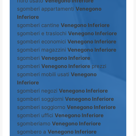
ritiro usato
Venegono Inferiore
sgomberi appartamenti
Venegono
Inferiore
sgomberi cantine
Venegono Inferiore
sgomberi e traslochi
Venegono Inferiore
sgomberi economici
Venegono Inferiore
sgomberi magazzini
Venegono Inferiore
sgomberi
Venegono Inferiore
sgomberi
Venegono Inferiore
prezzi
sgomberi mobili usati
Venegono
Inferiore
sgomberi negozi
Venegono Inferiore
sgomberi soggiorni
Venegono Inferiore
sgomberi soggiorno
Venegono Inferiore
sgomberi uffici
Venegono Inferiore
sgomberiamo
Venegono Inferiore
sgombero a
Venegono Inferiore