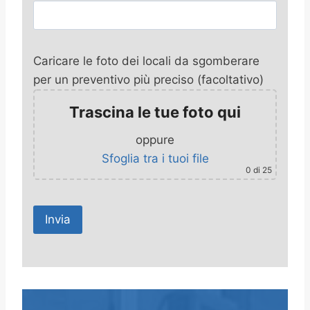
Caricare le foto dei locali da sgomberare
per un preventivo più preciso (facoltativo)
Trascina le tue foto qui
oppure
Sfoglia tra i tuoi file
0
di 25
A
l
t