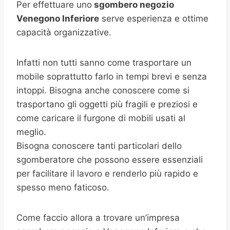
Per effettuare uno
sgombero negozio
Venegono Inferiore
serve esperienza e ottime
capacità organizzative.
Infatti non tutti sanno come trasportare un
mobile soprattutto farlo in tempi brevi e senza
intoppi. Bisogna anche conoscere come si
trasportano gli oggetti più fragili e preziosi e
come caricare il furgone di mobili usati al
meglio.
Bisogna conoscere tanti particolari dello
sgomberatore che possono essere essenziali
per facilitare il lavoro e renderlo più rapido e
spesso meno faticoso.
Come faccio allora a trovare un’impresa