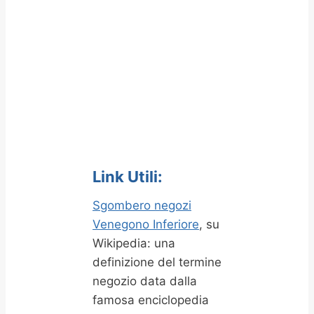
Link Utili:
Sgombero negozi
Venegono Inferiore
, su
Wikipedia: una
definizione del termine
negozio data dalla
famosa enciclopedia