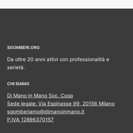
SGOMBERI.ORG
Da oltre 20 anni attivi con professionalità e
serietà.
CHI SIAMO
Di Mano in Mano Soc. Coop
Sede legale: Via Espinasse 99, 20156 Milano
sgomberiamo@dimanoinmano.it
P.IVA 12896370157