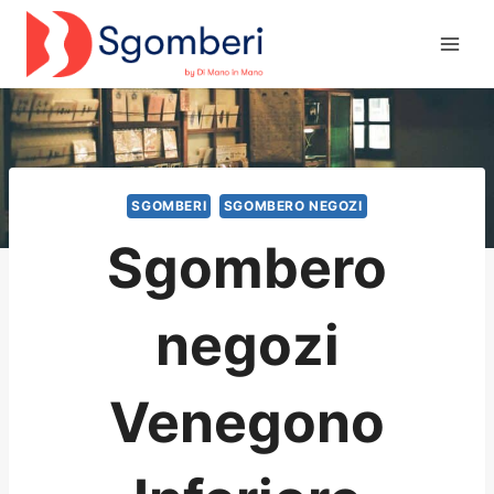
Salta
al
contenuto
SGOMBERI
SGOMBERO NEGOZI
Sgombero
negozi
Venegono