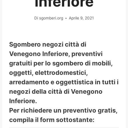
Inferiore
Di
sgomberi.org
Aprile 9, 2021
Sgombero negozi città di
Venegono Inferiore, preventivi
gratuiti per lo sgombero di mobili,
oggetti, elettrodomestici,
arredamento e oggettistica in tutti i
negozi della città di Venegono
Inferiore.
Per richiedere un preventivo gratis,
compila il form sottostante: