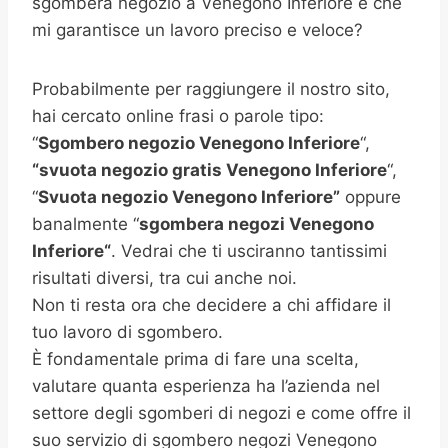
sgombera negozio a Venegono Inferiore e che
mi garantisce un lavoro preciso e veloce?
Probabilmente per raggiungere il nostro sito,
hai cercato online frasi o parole tipo:
“
Sgombero negozio Venegono Inferiore
“,
“svuota negozio gratis
Venegono Inferiore
“,
“
Svuota negozio Venegono Inferiore”
oppure
banalmente “
sgombera negozi
Venegono
Inferiore
“
. Vedrai che ti usciranno tantissimi
risultati diversi, tra cui anche noi.
Non ti resta ora che decidere a chi affidare il
tuo lavoro di sgombero.
È fondamentale prima di fare una scelta,
valutare quanta esperienza ha l’azienda nel
settore degli sgomberi di negozi e come offre il
suo servizio di sgombero negozi Venegono