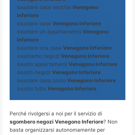
svuotare casa vecchia
Venegono
Inferiore
svuotare case
Venegono Inferiore
svuotare un appartamento
Venegono
Inferiore
svuotare una casa
Venegono Inferiore
svuotiamo negozi
Venegono Inferiore
svuoto appartamenti
Venegono Inferiore
svuoto negozi
Venegono Inferiore
svuotare casa costo
Venegono Inferiore
svuoto tutto
Venegono Inferiore
Perché rivolgersi a noi per il servizio di
sgombero negozi Venegono Inferiore
? Non
basta organizzarsi autonomamente per