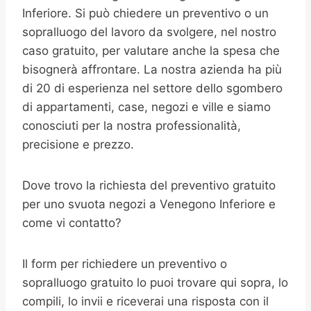
Inferiore. Si può chiedere un preventivo o un
sopralluogo del lavoro da svolgere, nel nostro
caso gratuito, per valutare anche la spesa che
bisognerà affrontare. La nostra azienda ha più
di 20 di esperienza nel settore dello sgombero
di appartamenti, case, negozi e ville e siamo
conosciuti per la nostra professionalità,
precisione e prezzo.
Dove trovo la richiesta del preventivo gratuito
per uno svuota negozi a Venegono Inferiore e
come vi contatto?
Il form per richiedere un preventivo o
sopralluogo gratuito lo puoi trovare qui sopra, lo
compili, lo invii e riceverai una risposta con il