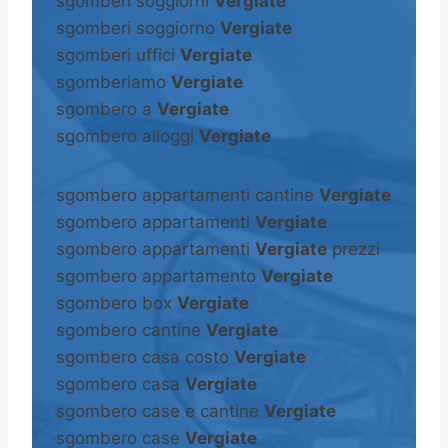
sgomberi soggiorni
Vergiate
sgomberi soggiorno
Vergiate
sgomberi uffici
Vergiate
sgomberiamo
Vergiate
sgombero a
Vergiate
sgombero alloggi
Vergiate
sgombero appartamenti cantine
Vergiate
sgombero appartamenti
Vergiate
sgombero appartamenti
Vergiate
prezzi
sgombero appartamento
Vergiate
sgombero box
Vergiate
sgombero cantine
Vergiate
sgombero casa costo
Vergiate
sgombero casa
Vergiate
sgombero case e cantine
Vergiate
sgombero case
Vergiate