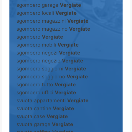
sgombero garage
Vergiate
sgombero locali
Vergiate
sgombero magazzini
Vergiate
sgombero magazzino
Vergiate
sgombero
Vergiate
sgombero mobili
Vergiate
sgombero negozi
Vergiate
sgombero negozio
Vergiate
sgombero soggiorni
Vergiate
sgombero soggiorno
Vergiate
sgombero tutto
Vergiate
sgombero uffici
Vergiate
svuota appartamenti
Vergiate
svuota cantine
Vergiate
svuota case
Vergiate
svuota garage
Vergiate