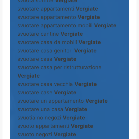
svuota soffitte
Vergiate
svuotare appartamenti
Vergiate
svuotare appartamento
Vergiate
svuotare appartamento mobili
Vergiate
svuotare cantine
Vergiate
svuotare casa da mobili
Vergiate
svuotare casa genitori
Vergiate
svuotare casa
Vergiate
svuotare casa per ristrutturazione
Vergiate
svuotare casa vecchia
Vergiate
svuotare case
Vergiate
svuotare un appartamento
Vergiate
svuotare una casa
Vergiate
svuotiamo negozi
Vergiate
svuoto appartamenti
Vergiate
svuoto negozi
Vergiate