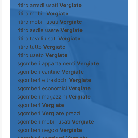
ritiro arredi usati
Vergiate
ritiro mobili
Vergiate
ritiro mobili usati
Vergiate
ritiro sedie usate
Vergiate
ritiro tavoli usati
Vergiate
ritiro tutto
Vergiate
ritiro usato
Vergiate
sgomberi appartamenti
Vergiate
sgomberi cantine
Vergiate
sgomberi e traslochi
Vergiate
sgomberi economici
Vergiate
sgomberi magazzini
Vergiate
sgomberi
Vergiate
sgomberi
Vergiate
prezzi
sgomberi mobili usati
Vergiate
sgomberi negozi
Vergiate