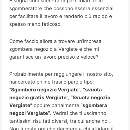
Bisogna conoscere tanti particolari dello
sgomberatore che possono essere essenziali
per facilitare il lavoro e renderlo più rapido e
spesso meno faticoso.
Come faccio allora a trovare un’impresa
sgombera negozio a Vergiate e che mi
garantisce un lavoro preciso e veloce?
Probabilmente per raggiungere il nostro sito,
hai cercato online frasi o parole tipo:
“
Sgombero negozio Vergiate
“,
“svuota
negozio gratis
Vergiate
“, “
Svuota negozio
Vergiate”
oppure banalmente “
sgombera
negozi
Vergiate
“
. Vedrai che ti usciranno
tantissimi risultati diversi, tra cui anche noi.
Non ti resta ora che decidere a chi affidare il