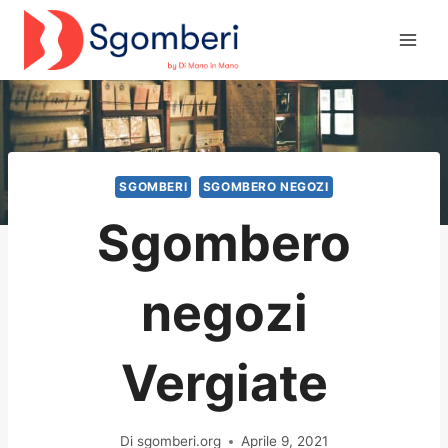
Salta
al
contenuto
SGOMBERI
SGOMBERO NEGOZI
Sgombero
negozi
Vergiate
Di
sgomberi.org
Aprile 9, 2021