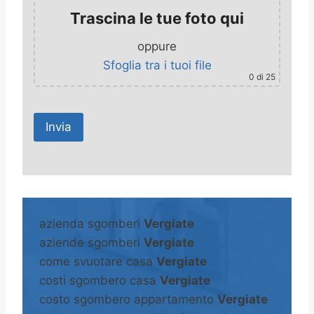
Trascina le tue foto qui
oppure
Sfoglia tra i tuoi file
0
di 25
A
l
t
azienda sgomberi
Vergiate
e
aziende sgomberi
Vergiate
r
come svuotare casa
Vergiate
n
costi sgombero casa
Vergiate
a
costo sgombero appartamento
Vergiate
t