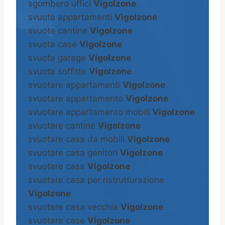
sgombero uffici
Vigolzone
svuota appartamenti
Vigolzone
svuota cantine
Vigolzone
svuota case
Vigolzone
svuota garage
Vigolzone
svuota soffitte
Vigolzone
svuotare appartamenti
Vigolzone
svuotare appartamento
Vigolzone
svuotare appartamento mobili
Vigolzone
svuotare cantine
Vigolzone
svuotare casa da mobili
Vigolzone
svuotare casa genitori
Vigolzone
svuotare casa
Vigolzone
svuotare casa per ristrutturazione
Vigolzone
svuotare casa vecchia
Vigolzone
svuotare case
Vigolzone