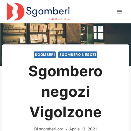
Salta
al
contenuto
SGOMBERI
SGOMBERO NEGOZI
Sgombero
negozi
Vigolzone
Di
sgomberi.org
Aprile 13, 2021