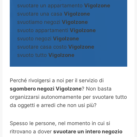
svuotare un appartamento
Vigolzone
svuotare una casa
Vigolzone
svuotiamo negozi
Vigolzone
svuoto appartamenti
Vigolzone
svuoto negozi
Vigolzone
svuotare casa costo
Vigolzone
svuoto tutto
Vigolzone
Perché rivolgersi a noi per il servizio di
sgombero negozi Vigolzone
? Non basta
organizzarsi autonomamente per svuotare tutto
da oggetti e arredi che non usi più?
Spesso le persone, nel momento in cui si
ritrovano a dover
svuotare un intero negozio