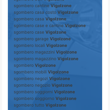
sgombero cantine
Vigolzone
sgombero casa costo
Vigolzone
sgombero casa
Vigolzone
sgombero case e cantine
Vigolzone
sgombero case
Vigolzone
sgombero garage
Vigolzone
sgombero locali
Vigolzone
sgombero magazzini
Vigolzone
sgombero magazzino
Vigolzone
sgombero
Vigolzone
sgombero mobili
Vigolzone
sgombero negozi
Vigolzone
sgombero negozio
Vigolzone
sgombero soggiorni
Vigolzone
sgombero soggiorno
Vigolzone
sgombero tutto
Vigolzone