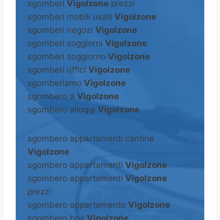
sgomberi
Vigolzone
prezzi
sgomberi mobili usati
Vigolzone
sgomberi negozi
Vigolzone
sgomberi soggiorni
Vigolzone
sgomberi soggiorno
Vigolzone
sgomberi uffici
Vigolzone
sgomberiamo
Vigolzone
sgombero a
Vigolzone
sgombero alloggi
Vigolzone
sgombero appartamenti cantine
Vigolzone
sgombero appartamenti
Vigolzone
sgombero appartamenti
Vigolzone
prezzi
sgombero appartamento
Vigolzone
sgombero box
Vigolzone