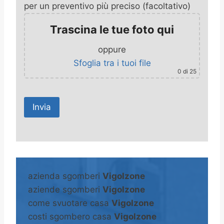
per un preventivo più preciso (facoltativo)
Trascina le tue foto qui
oppure
Sfoglia tra i tuoi file
0
di 25
A
l
t
azienda sgomberi
Vigolzone
e
aziende sgomberi
Vigolzone
r
come svuotare casa
Vigolzone
n
costi sgombero casa
Vigolzone
a