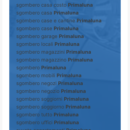
sgombero casa costo
Primaluna
sgombero casa
Primaluna
sgombero case e cantine
Primaluna
sgombero case
Primaluna
sgombero garage
Primaluna
sgombero locali
Primaluna
sgombero magazzini
Primaluna
sgombero magazzino
Primaluna
sgombero
Primaluna
sgombero mobili
Primaluna
sgombero negozi
Primaluna
sgombero negozio
Primaluna
sgombero soggiorni
Primaluna
sgombero soggiorno
Primaluna
sgombero tutto
Primaluna
sgombero uffici
Primaluna