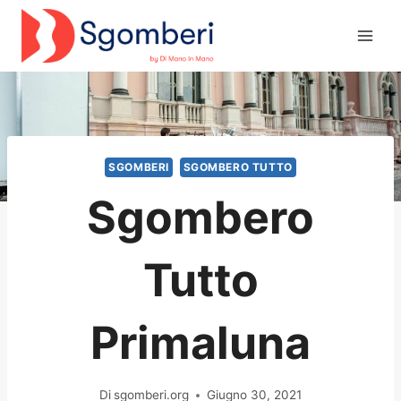
Salta
al
contenuto
SGOMBERI
SGOMBERO TUTTO
Sgombero
Tutto
Primaluna
Di
sgomberi.org
Giugno 30, 2021