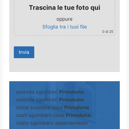
Trascina le tue foto qui
oppure
Sfoglia tra i tuoi file
0
di 25
A
l
t
azienda sgomberi
Primaluna
e
aziende sgomberi
Primaluna
r
come svuotare casa
Primaluna
n
costi sgombero casa
Primaluna
a
costo sgombero appartamento
t