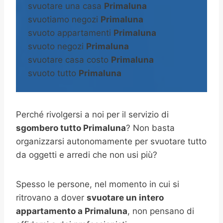
svuotare una casa
Primaluna
svuotiamo negozi
Primaluna
svuoto appartamenti
Primaluna
svuoto negozi
Primaluna
svuotare casa costo
Primaluna
svuoto tutto
Primaluna
Perché rivolgersi a noi per il servizio di
sgombero tutto Primaluna
? Non basta
organizzarsi autonomamente per svuotare tutto
da oggetti e arredi che non usi più?
Spesso le persone, nel momento in cui si
ritrovano a dover
svuotare un intero
appartamento a Primaluna
, non pensano di