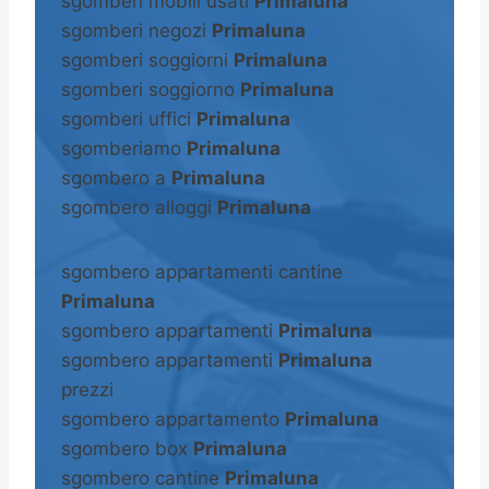
sgomberi mobili usati
Primaluna
sgomberi negozi
Primaluna
sgomberi soggiorni
Primaluna
sgomberi soggiorno
Primaluna
sgomberi uffici
Primaluna
sgomberiamo
Primaluna
sgombero a
Primaluna
sgombero alloggi
Primaluna
sgombero appartamenti cantine
Primaluna
sgombero appartamenti
Primaluna
sgombero appartamenti
Primaluna
prezzi
sgombero appartamento
Primaluna
sgombero box
Primaluna
sgombero cantine
Primaluna