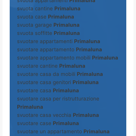
svuota appartamenti
Primaluna
svuota cantine
Primaluna
svuota case
Primaluna
svuota garage
Primaluna
svuota soffitte
Primaluna
svuotare appartamenti
Primaluna
svuotare appartamento
Primaluna
svuotare appartamento mobili
Primaluna
svuotare cantine
Primaluna
svuotare casa da mobili
Primaluna
svuotare casa genitori
Primaluna
svuotare casa
Primaluna
svuotare casa per ristrutturazione
Primaluna
svuotare casa vecchia
Primaluna
svuotare case
Primaluna
svuotare un appartamento
Primaluna