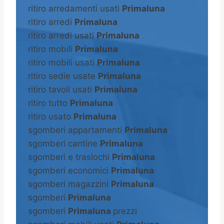
ritiro arredamenti usati
Primaluna
ritiro arredi
Primaluna
ritiro arredi usati
Primaluna
ritiro mobili
Primaluna
ritiro mobili usati
Primaluna
ritiro sedie usate
Primaluna
ritiro tavoli usati
Primaluna
ritiro tutto
Primaluna
ritiro usato
Primaluna
sgomberi appartamenti
Primaluna
sgomberi cantine
Primaluna
sgomberi e traslochi
Primaluna
sgomberi economici
Primaluna
sgomberi magazzini
Primaluna
sgomberi
Primaluna
sgomberi
Primaluna
prezzi