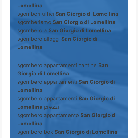
Lomellina
sgomberi uffici
San Giorgio di Lomellina
sgomberiamo
San Giorgio di Lomellina
sgombero a
San Giorgio di Lomellina
sgombero alloggi
San Giorgio di
Lomellina
sgombero appartamenti cantine
San
Giorgio di Lomellina
sgombero appartamenti
San Giorgio di
Lomellina
sgombero appartamenti
San Giorgio di
Lomellina
prezzi
sgombero appartamento
San Giorgio di
Lomellina
sgombero box
San Giorgio di Lomellina