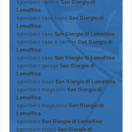
sgombero cantine
San Giorgio di
Lomellina
sgombero casa costo
San Giorgio di
Lomellina
sgombero casa
San Giorgio di Lomellina
sgombero case e cantine
San Giorgio di
Lomellina
sgombero case
San Giorgio di Lomellina
sgombero garage
San Giorgio di
Lomellina
sgombero locali
San Giorgio di Lomellina
sgombero magazzini
San Giorgio di
Lomellina
sgombero magazzino
San Giorgio di
Lomellina
sgombero
San Giorgio di Lomellina
sgombero mobili
San Giorgio di