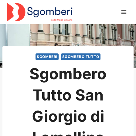
Salta
al
contenuto
SGOMBERI
SGOMBERO TUTTO
Sgombero
Tutto San
Giorgio di