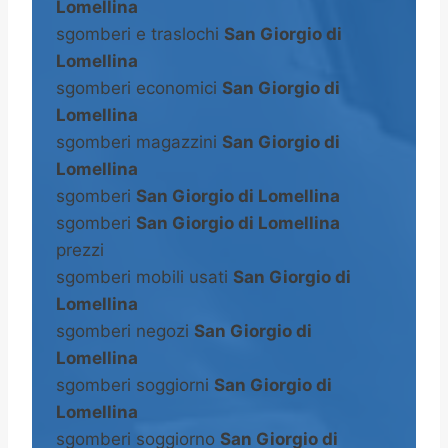
Lomellina
sgomberi e traslochi
San Giorgio di
Lomellina
sgomberi economici
San Giorgio di
Lomellina
sgomberi magazzini
San Giorgio di
Lomellina
sgomberi
San Giorgio di Lomellina
sgomberi
San Giorgio di Lomellina
prezzi
sgomberi mobili usati
San Giorgio di
Lomellina
sgomberi negozi
San Giorgio di
Lomellina
sgomberi soggiorni
San Giorgio di
Lomellina
sgomberi soggiorno
San Giorgio di