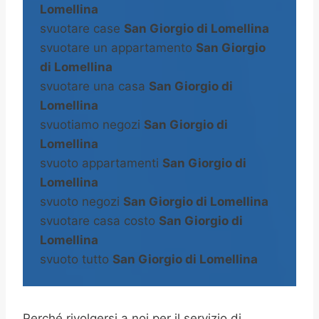
Lomellina
svuotare case
San Giorgio di Lomellina
svuotare un appartamento
San Giorgio
di Lomellina
svuotare una casa
San Giorgio di
Lomellina
svuotiamo negozi
San Giorgio di
Lomellina
svuoto appartamenti
San Giorgio di
Lomellina
svuoto negozi
San Giorgio di Lomellina
svuotare casa costo
San Giorgio di
Lomellina
svuoto tutto
San Giorgio di Lomellina
Perché rivolgersi a noi per il servizio di