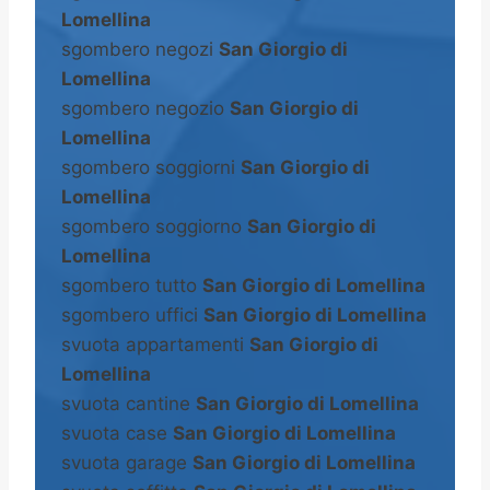
Lomellina
sgombero negozi
San Giorgio di
Lomellina
sgombero negozio
San Giorgio di
Lomellina
sgombero soggiorni
San Giorgio di
Lomellina
sgombero soggiorno
San Giorgio di
Lomellina
sgombero tutto
San Giorgio di Lomellina
sgombero uffici
San Giorgio di Lomellina
svuota appartamenti
San Giorgio di
Lomellina
svuota cantine
San Giorgio di Lomellina
svuota case
San Giorgio di Lomellina
svuota garage
San Giorgio di Lomellina