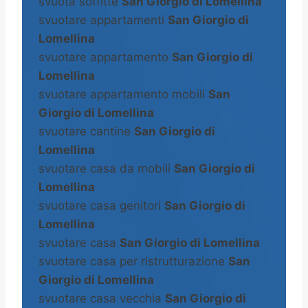
svuota soffitte
San Giorgio di Lomellina
svuotare appartamenti
San Giorgio di
Lomellina
svuotare appartamento
San Giorgio di
Lomellina
svuotare appartamento mobili
San
Giorgio di Lomellina
svuotare cantine
San Giorgio di
Lomellina
svuotare casa da mobili
San Giorgio di
Lomellina
svuotare casa genitori
San Giorgio di
Lomellina
svuotare casa
San Giorgio di Lomellina
svuotare casa per ristrutturazione
San
Giorgio di Lomellina
svuotare casa vecchia
San Giorgio di