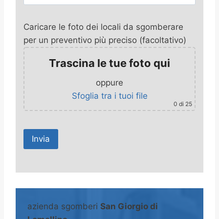
Caricare le foto dei locali da sgomberare
per un preventivo più preciso (facoltativo)
Trascina le tue foto qui
oppure
Sfoglia tra i tuoi file
0
di 25
A
l
t
azienda sgomberi
San Giorgio di
e