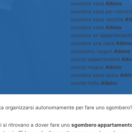
svuotare casa
Albino
svuotare casa per ristrut
svuotare casa vecchia
Al
svuotare case
Albino
svuotare un appartamen
svuotare una casa
Albino
svuotiamo negozi
Albino
svuoto appartamenti
Alb
svuoto negozi
Albino
svuotare casa costo
Albi
svuoto tutto
Albino
asta organizzarsi autonomamente per fare uno sgombero
 si ritrovano a dover fare uno
sgombero appartamento