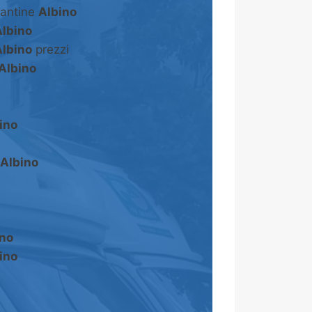
cantine
Albino
Albino
Albino
prezzi
Albino
ino
Albino
ino
ino