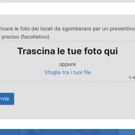
icare le foto dei locali da sgomberare per un preventivo
 preciso (facoltativo)
Trascina le tue foto qui
oppure
Sfoglia tra i tuoi file
0
di