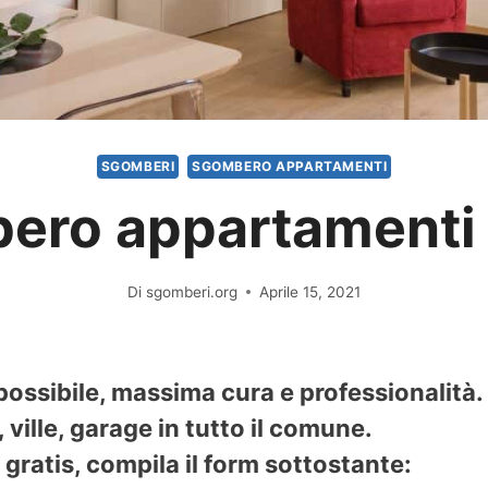
SGOMBERI
SGOMBERO APPARTAMENTI
ero appartamenti 
Di
sgomberi.org
Aprile 15, 2021
possibile, massima cura e professionalità
ville, garage in tutto il comune.
gratis, compila il form sottostante: