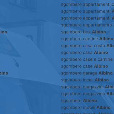
sgombero appartamenti 
sgombero appartamenti
sgombero appartamenti
sgombero appartamento
bino
sgombero box
Albino
sgombero cantine
Albino
sgombero casa costo
Alb
sgombero casa
Albino
sgombero case e cantine
sgombero case
Albino
bino
sgombero garage
Albino
sgombero locali
Albino
sgombero magazzini
Alb
sgombero magazzino
Alb
sgombero
Albino
sgombero mobili
Albino