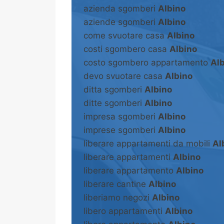
azienda sgomberi
Albino
e
aziende sgomberi
Albino
r
come svuotare casa
Albino
n
costi sgombero casa
Albino
a
costo sgombero appartamento
Al
t
devo svuotare casa
Albino
i
ditta sgomberi
Albino
v
ditte sgomberi
Albino
e
impresa sgomberi
Albino
:
imprese sgomberi
Albino
liberare appartamenti da mobili
Al
liberare appartamenti
Albino
liberare appartamento
Albino
liberare cantine
Albino
liberiamo negozi
Albino
libero appartamenti
Albino