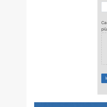
Car
più
A
l
t