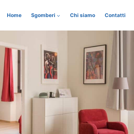
Home
Sgomberi
Chi siamo
Contatti