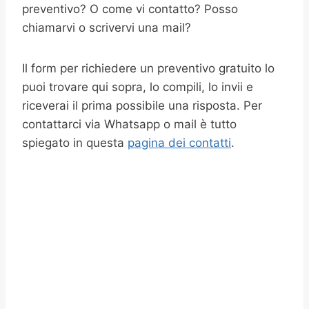
preventivo? O come vi contatto? Posso
chiamarvi o scrivervi una mail?
Il form per richiedere un preventivo gratuito lo
puoi trovare qui sopra, lo compili, lo invii e
riceverai il prima possibile una risposta. Per
contattarci via Whatsapp o mail è tutto
spiegato in questa
pagina dei contatti
.