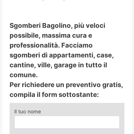
Sgomberi Bagolino, più veloci
possibile, massima cura e
professionalità. Facciamo
sgomberi di appartamenti, case,
cantine, ville, garage in tutto il
comune.
Per richiedere un preventivo gratis,
compila il form sottostante:
Il tuo nome