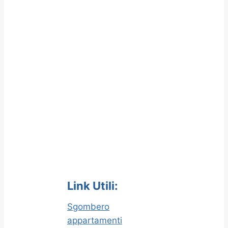
Link Utili:
Sgombero
appartamenti