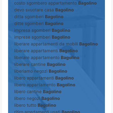
costo sgombero appartamento
Bagolino
t
devo svuotare casa
Bagolino
i
ditta sgomberi
Bagolino
v
ditte sgomberi
Bagolino
e
impresa sgomberi
Bagolino
:
imprese sgomberi
Bagolino
liberare appartamenti da mobili
Bagolino
liberare appartamenti
Bagolino
liberare appartamento
Bagolino
liberare cantine
Bagolino
liberiamo negozi
Bagolino
libero appartamenti
Bagolino
libero appartamento
Bagolino
libero cantine
Bagolino
libero negozi
Bagolino
libero tutto
Bagolino
ritiro arredamenti usati
Bagolino