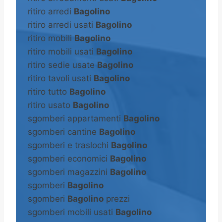
ritiro arredi
Bagolino
ritiro arredi usati
Bagolino
ritiro mobili
Bagolino
ritiro mobili usati
Bagolino
ritiro sedie usate
Bagolino
ritiro tavoli usati
Bagolino
ritiro tutto
Bagolino
ritiro usato
Bagolino
sgomberi appartamenti
Bagolino
sgomberi cantine
Bagolino
sgomberi e traslochi
Bagolino
sgomberi economici
Bagolino
sgomberi magazzini
Bagolino
sgomberi
Bagolino
sgomberi
Bagolino
prezzi
sgomberi mobili usati
Bagolino