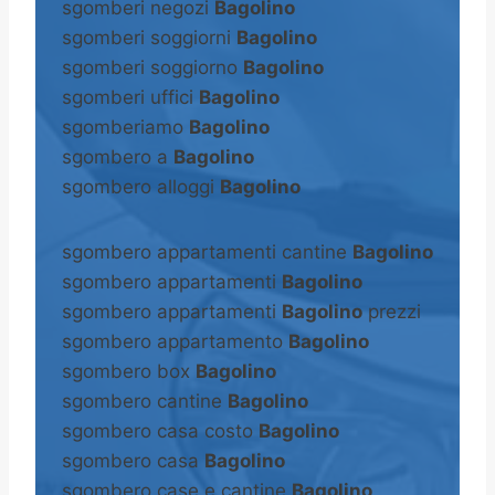
sgomberi negozi
Bagolino
sgomberi soggiorni
Bagolino
sgomberi soggiorno
Bagolino
sgomberi uffici
Bagolino
sgomberiamo
Bagolino
sgombero a
Bagolino
sgombero alloggi
Bagolino
sgombero appartamenti cantine
Bagolino
sgombero appartamenti
Bagolino
sgombero appartamenti
Bagolino
prezzi
sgombero appartamento
Bagolino
sgombero box
Bagolino
sgombero cantine
Bagolino
sgombero casa costo
Bagolino
sgombero casa
Bagolino
sgombero case e cantine
Bagolino