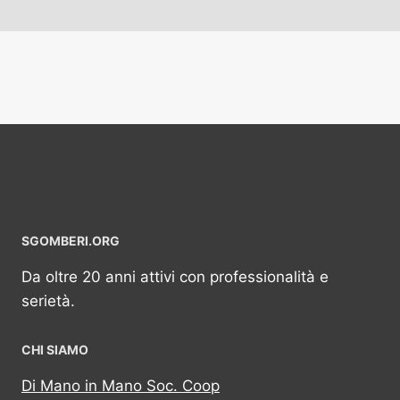
SGOMBERI.ORG
Da oltre 20 anni attivi con professionalità e
serietà.
CHI SIAMO
Di Mano in Mano Soc. Coop