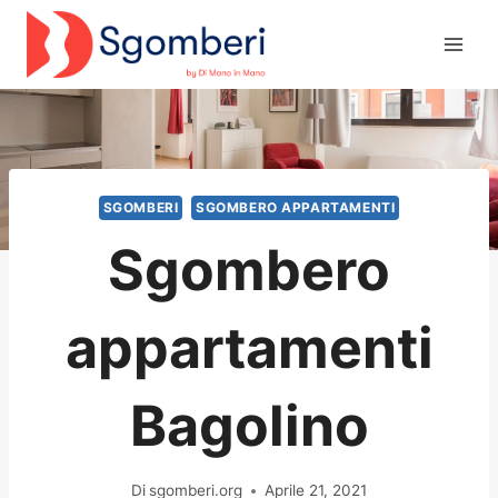
Salta
al
contenuto
SGOMBERI
SGOMBERO APPARTAMENTI
Sgombero
appartamenti
Bagolino
Di
sgomberi.org
Aprile 21, 2021