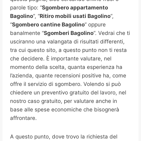
parole tipo: “
Sgombero appartamento
Bagolino
“, “
Ritiro mobili usati
Bagolino
“,
“
Sgombero cantine
Bagolino
” oppure
banalmente “
Sgomberi
Bagolino
“. Vedrai che ti
usciranno una valangata di risultati differenti,
tra cui questo sito, a questo punto non ti resta
che decidere. È importante valutare, nel
momento della scelta, quanta esperienza ha
l’azienda, quante recensioni positive ha, come
offre il servizio di sgombero. Volendo si può
chiedere un preventivo gratuito del lavoro, nel
nostro caso gratuito, per valutare anche in
base alle spese economiche che bisognerà
affrontare.
A questo punto, dove trovo la richiesta del