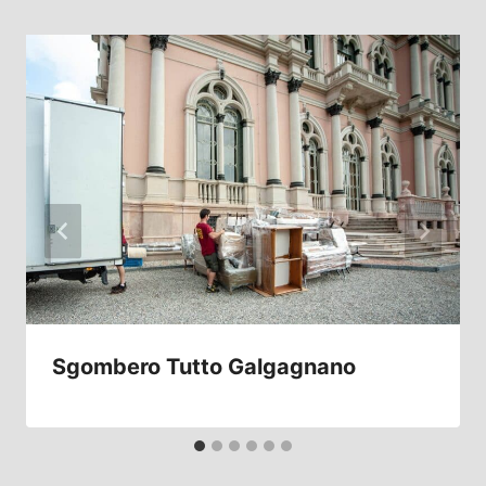
Sgombero Tutto Galgagnano