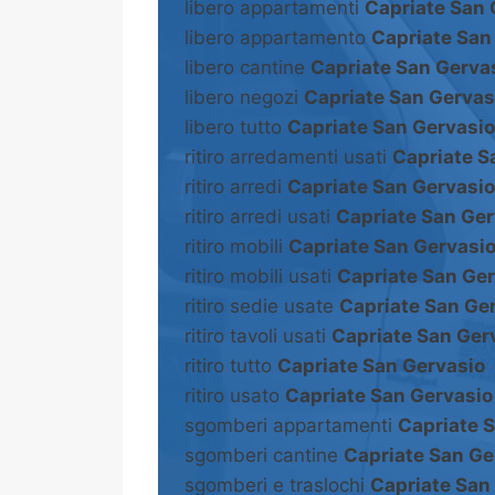
libero appartamenti
Capriate San 
libero appartamento
Capriate San
libero cantine
Capriate San Gerva
libero negozi
Capriate San Gervas
libero tutto
Capriate San Gervasio
ritiro arredamenti usati
Capriate S
ritiro arredi
Capriate San Gervasio
ritiro arredi usati
Capriate San Ger
ritiro mobili
Capriate San Gervasi
ritiro mobili usati
Capriate San Ge
ritiro sedie usate
Capriate San Ge
ritiro tavoli usati
Capriate San Ger
ritiro tutto
Capriate San Gervasio
ritiro usato
Capriate San Gervasio
sgomberi appartamenti
Capriate 
sgomberi cantine
Capriate San Ge
sgomberi e traslochi
Capriate San