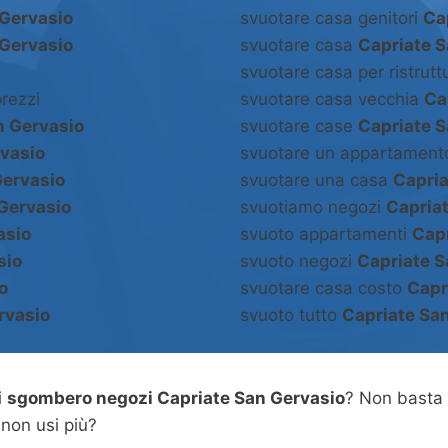
 Gervasio
svuotare casa genitori
Ca
 Gervasio
svuotare casa
Capriate S
svuotare casa per ristrut
rezzi
svuotare casa vecchia
Ca
n Gervasio
svuotare case
Capriate S
rvasio
svuotare un appartamen
Gervasio
svuotare una casa
Capria
Gervasio
svuotiamo negozi
Capria
asio
svuoto appartamenti
Capr
sio
svuoto negozi
Capriate S
o
svuotare casa costo
Capr
rvasio
svuoto tutto
Capriate Sa
i
sgombero negozi Capriate San Gervasio
? Non basta
 non usi più?