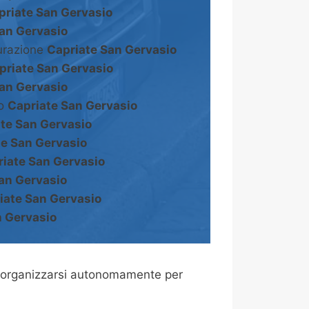
priate San Gervasio
an Gervasio
turazione
Capriate San Gervasio
priate San Gervasio
an Gervasio
to
Capriate San Gervasio
te San Gervasio
te San Gervasio
iate San Gervasio
an Gervasio
iate San Gervasio
n Gervasio
 organizzarsi autonomamente per