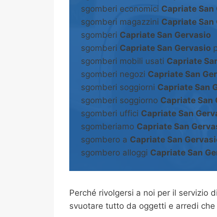
sgomberi economici
Capriate San
sgomberi magazzini
Capriate San
sgomberi
Capriate San Gervasio
sgomberi
Capriate San Gervasio
p
sgomberi mobili usati
Capriate Sa
sgomberi negozi
Capriate San Ge
sgomberi soggiorni
Capriate San 
sgomberi soggiorno
Capriate San 
sgomberi uffici
Capriate San Gerv
sgomberiamo
Capriate San Gerva
sgombero a
Capriate San Gervasi
sgombero alloggi
Capriate San Ge
Perché rivolgersi a noi per il servizio d
svuotare tutto da oggetti e arredi che