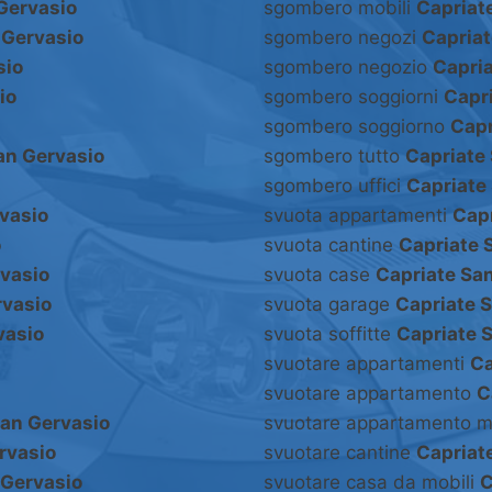
Gervasio
sgombero mobili
Capriat
 Gervasio
sgombero negozi
Capriat
sio
sgombero negozio
Capria
io
sgombero soggiorni
Capr
sgombero soggiorno
Capr
an Gervasio
sgombero tutto
Capriate
sgombero uffici
Capriate
vasio
svuota appartamenti
Capr
o
svuota cantine
Capriate 
rvasio
svuota case
Capriate Sa
rvasio
svuota garage
Capriate 
vasio
svuota soffitte
Capriate 
svuotare appartamenti
Ca
svuotare appartamento
C
San Gervasio
svuotare appartamento m
rvasio
svuotare cantine
Capriat
 Gervasio
svuotare casa da mobili
C