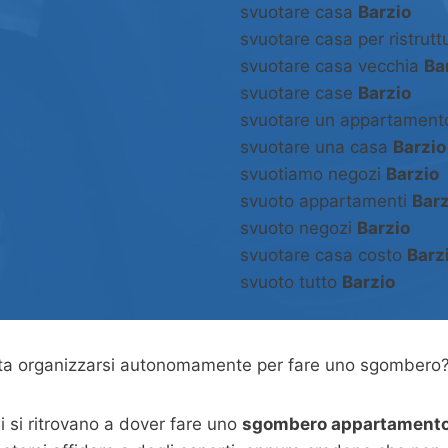
svuotare casa
Barzio
svuotare casa per ristrut
svuotare casa vecchia
Ba
svuotare case
Barzio
svuotare un appartamen
svuotare una casa
Barzio
svuotiamo negozi
Barzio
svuoto appartamenti
Barz
svuoto negozi
Barzio
svuotare casa costo
Barz
svuoto tutto
Barzio
asta organizzarsi autonomamente per fare uno sgombero
 si ritrovano a dover fare uno
sgombero appartamento