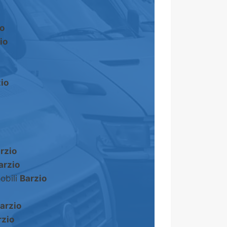
io
io
io
rzio
arzio
obili
Barzio
arzio
rzio