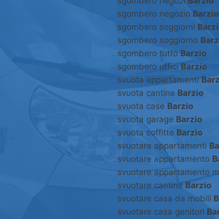
sgombero negozi
Barzio
sgombero negozio
Barzio
sgombero soggiorni
Barz
sgombero soggiorno
Barz
sgombero tutto
Barzio
sgombero uffici
Barzio
svuota appartamenti
Barz
svuota cantine
Barzio
svuota case
Barzio
svuota garage
Barzio
svuota soffitte
Barzio
svuotare appartamenti
Ba
svuotare appartamento
B
svuotare appartamento m
svuotare cantine
Barzio
svuotare casa da mobili
B
svuotare casa genitori
Ba