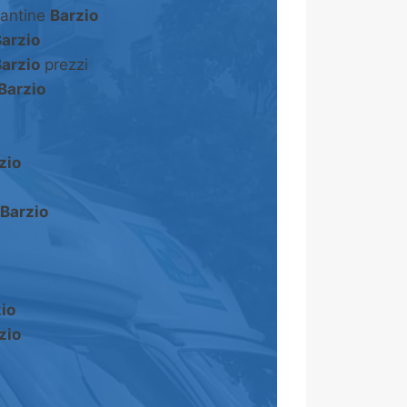
cantine
Barzio
arzio
arzio
prezzi
Barzio
zio
Barzio
io
zio