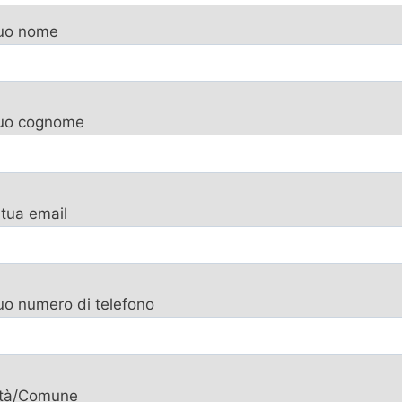
tuo nome
 tuo cognome
 tua email
tuo numero di telefono
ttà/Comune