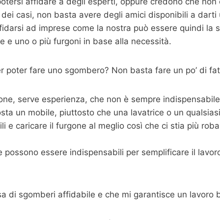
ersi affidare a degli esperti, oppure credono che non 
dei casi, non basta avere degli amici disponibili a dart
fidarsi ad imprese come la nostra può essere quindi la s
 e uno o più furgoni in base alla necessità.
 poter fare uno sgombero? Non basta fare un po’ di fat
one, serve esperienza, che non è sempre indispensabile m
sta un mobile, piuttosto che una lavatrice o un qualsias
 e caricare il furgone al meglio così che ci stia più roba p
possono essere indispensabili per semplificare il lavoro,
sa di sgomberi affidabile e che mi garantisce un lavoro 