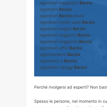
sgomberi magazzini
Barzio
sgomberi
Barzio
sgomberi
Barzio
prezzi
sgomberi mobili usati
Barzio
sgomberi negozi
Barzio
sgomberi soggiorni
Barzio
sgomberi soggiorno
Barzio
sgomberi uffici
Barzio
sgomberiamo
Barzio
sgombero a
Barzio
sgombero alloggi
Barzio
Perché rivolgersi ad esperti? Non b
Spesso le persone, nel momento in cui