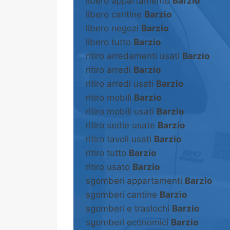
libero appartamento
Barzio
libero cantine
Barzio
libero negozi
Barzio
libero tutto
Barzio
ritiro arredamenti usati
Barzio
ritiro arredi
Barzio
ritiro arredi usati
Barzio
ritiro mobili
Barzio
ritiro mobili usati
Barzio
ritiro sedie usate
Barzio
ritiro tavoli usati
Barzio
ritiro tutto
Barzio
ritiro usato
Barzio
sgomberi appartamenti
Barzio
sgomberi cantine
Barzio
sgomberi e traslochi
Barzio
sgomberi economici
Barzio