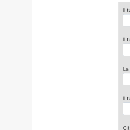
Il 
Il
La
Il 
Ci