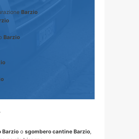
turazione
Barzio
rzio
to
Barzio
io
io
?
 Barzio
o
sgombero cantine
Barzio
,