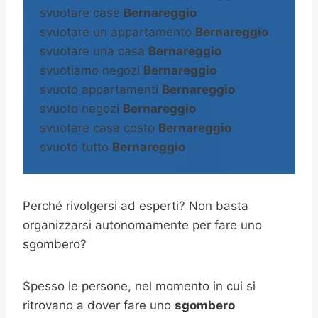
svuotare case
Bernareggio
svuotare un appartamento
Bernareggio
svuotare una casa
Bernareggio
svuotiamo negozi
Bernareggio
svuoto appartamenti
Bernareggio
svuoto negozi
Bernareggio
svuotare casa costo
Bernareggio
svuoto tutto
Bernareggio
Perché rivolgersi ad esperti? Non basta
organizzarsi autonomamente per fare uno
sgombero?
Spesso le persone, nel momento in cui si
ritrovano a dover fare uno
sgombero