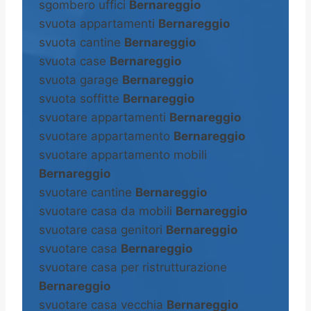
sgombero uffici
Bernareggio
svuota appartamenti
Bernareggio
svuota cantine
Bernareggio
svuota case
Bernareggio
svuota garage
Bernareggio
svuota soffitte
Bernareggio
svuotare appartamenti
Bernareggio
svuotare appartamento
Bernareggio
svuotare appartamento mobili
Bernareggio
svuotare cantine
Bernareggio
svuotare casa da mobili
Bernareggio
svuotare casa genitori
Bernareggio
svuotare casa
Bernareggio
svuotare casa per ristrutturazione
Bernareggio
svuotare casa vecchia
Bernareggio