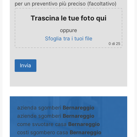
per un preventivo più preciso (facoltativo)
Trascina le tue foto qui
oppure
Sfoglia tra i tuoi file
0
di 25
A
l
t
azienda sgomberi
Bernareggio
e
aziende sgomberi
Bernareggio
r
come svuotare casa
Bernareggio
n
costi sgombero casa
Bernareggio
a