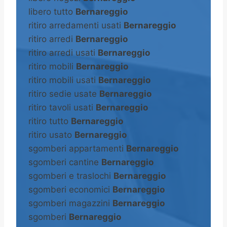
libero tutto
Bernareggio
ritiro arredamenti usati
Bernareggio
ritiro arredi
Bernareggio
ritiro arredi usati
Bernareggio
ritiro mobili
Bernareggio
ritiro mobili usati
Bernareggio
ritiro sedie usate
Bernareggio
ritiro tavoli usati
Bernareggio
ritiro tutto
Bernareggio
ritiro usato
Bernareggio
sgomberi appartamenti
Bernareggio
sgomberi cantine
Bernareggio
sgomberi e traslochi
Bernareggio
sgomberi economici
Bernareggio
sgomberi magazzini
Bernareggio
sgomberi
Bernareggio