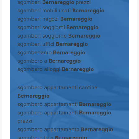
sgomberi
Bernareggio
prezzi
sgomberi mobili usati
Bernareggio
sgomberi negozi
Bernareggio
sgomberi soggiorni
Bernareggio
sgomberi soggiorno
Bernareggio
sgomberi uffici
Bernareggio
sgomberiamo
Bernareggio
sgombero a
Bernareggio
sgombero alloggi
Bernareggio
sgombero appartamenti cantine
Bernareggio
sgombero appartamenti
Bernareggio
sgombero appartamenti
Bernareggio
prezzi
sgombero appartamento
Bernareggio
sgombero box
Bernareggio