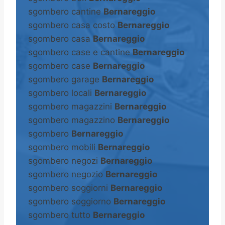
sgombero cantine
Bernareggio
sgombero casa costo
Bernareggio
sgombero casa
Bernareggio
sgombero case e cantine
Bernareggio
sgombero case
Bernareggio
sgombero garage
Bernareggio
sgombero locali
Bernareggio
sgombero magazzini
Bernareggio
sgombero magazzino
Bernareggio
sgombero
Bernareggio
sgombero mobili
Bernareggio
sgombero negozi
Bernareggio
sgombero negozio
Bernareggio
sgombero soggiorni
Bernareggio
sgombero soggiorno
Bernareggio
sgombero tutto
Bernareggio