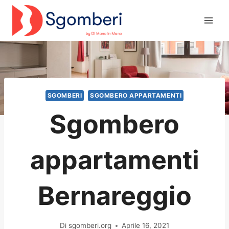
Salta
al
contenuto
SGOMBERI
SGOMBERO APPARTAMENTI
Sgombero
appartamenti
Bernareggio
Di
sgomberi.org
Aprile 16, 2021