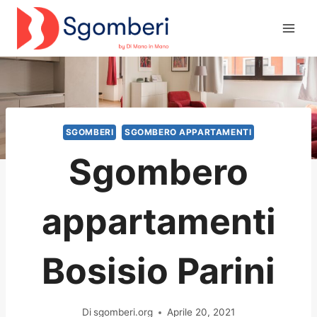
Salta
al
contenuto
SGOMBERI
SGOMBERO APPARTAMENTI
Sgombero
appartamenti
Bosisio Parini
Di
sgomberi.org
Aprile 20, 2021