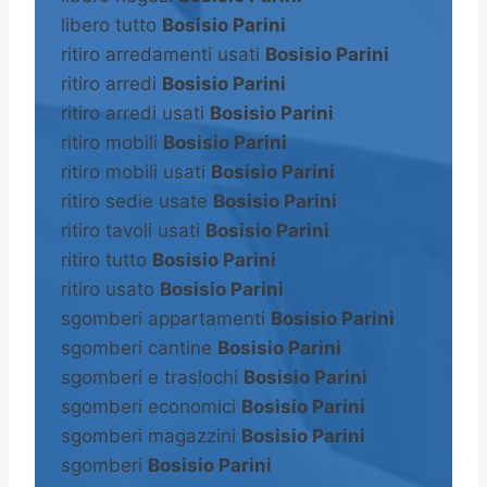
libero tutto
Bosisio Parini
ritiro arredamenti usati
Bosisio Parini
ritiro arredi
Bosisio Parini
ritiro arredi usati
Bosisio Parini
ritiro mobili
Bosisio Parini
ritiro mobili usati
Bosisio Parini
ritiro sedie usate
Bosisio Parini
ritiro tavoli usati
Bosisio Parini
ritiro tutto
Bosisio Parini
ritiro usato
Bosisio Parini
sgomberi appartamenti
Bosisio Parini
sgomberi cantine
Bosisio Parini
sgomberi e traslochi
Bosisio Parini
sgomberi economici
Bosisio Parini
sgomberi magazzini
Bosisio Parini
sgomberi
Bosisio Parini