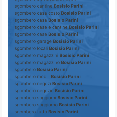
sgombero cantine
Bosisio Parini
sgombero casa costo
Bosisio Parini
sgombero casa
Bosisio Parini
sgombero case e cantine
Bosisio Parini
sgombero case
Bosisio Parini
sgombero garage
Bosisio Parini
sgombero locali
Bosisio Parini
sgombero magazzini
Bosisio Parini
sgombero magazzino
Bosisio Parini
sgombero
Bosisio Parini
sgombero mobili
Bosisio Parini
sgombero negozi
Bosisio Parini
sgombero negozio
Bosisio Parini
sgombero soggiorni
Bosisio Parini
sgombero soggiorno
Bosisio Parini
sgombero tutto
Bosisio Parini