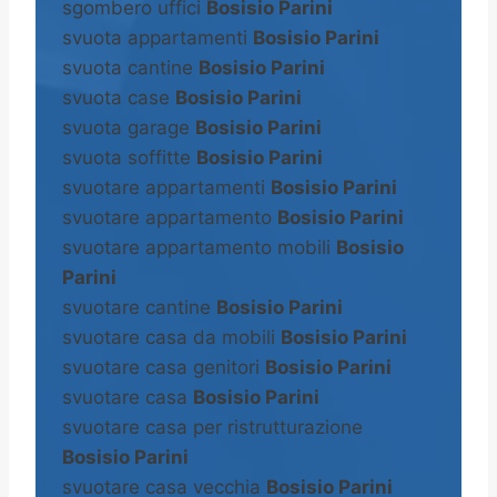
sgombero uffici
Bosisio Parini
svuota appartamenti
Bosisio Parini
svuota cantine
Bosisio Parini
svuota case
Bosisio Parini
svuota garage
Bosisio Parini
svuota soffitte
Bosisio Parini
svuotare appartamenti
Bosisio Parini
svuotare appartamento
Bosisio Parini
svuotare appartamento mobili
Bosisio
Parini
svuotare cantine
Bosisio Parini
svuotare casa da mobili
Bosisio Parini
svuotare casa genitori
Bosisio Parini
svuotare casa
Bosisio Parini
svuotare casa per ristrutturazione
Bosisio Parini
svuotare casa vecchia
Bosisio Parini