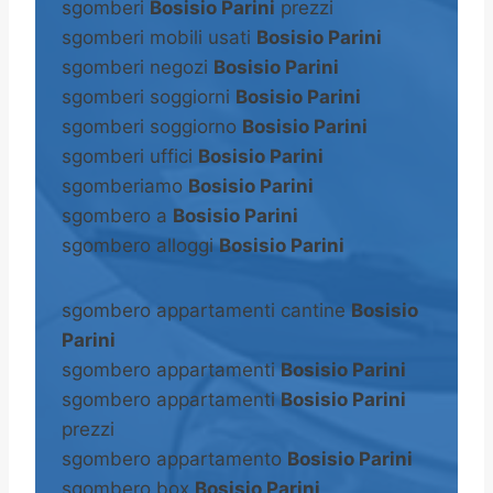
sgomberi
Bosisio Parini
prezzi
sgomberi mobili usati
Bosisio Parini
sgomberi negozi
Bosisio Parini
sgomberi soggiorni
Bosisio Parini
sgomberi soggiorno
Bosisio Parini
sgomberi uffici
Bosisio Parini
sgomberiamo
Bosisio Parini
sgombero a
Bosisio Parini
sgombero alloggi
Bosisio Parini
sgombero appartamenti cantine
Bosisio
Parini
sgombero appartamenti
Bosisio Parini
sgombero appartamenti
Bosisio Parini
prezzi
sgombero appartamento
Bosisio Parini
sgombero box
Bosisio Parini