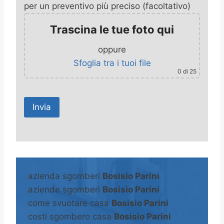
per un preventivo più preciso (facoltativo)
Trascina le tue foto qui
oppure
Sfoglia tra i tuoi file
0
di 25
A
l
t
azienda sgomberi
Bosisio Parini
e
aziende sgomberi
Bosisio Parini
r
come svuotare casa
Bosisio Parini
n
costi sgombero casa
Bosisio Parini
a