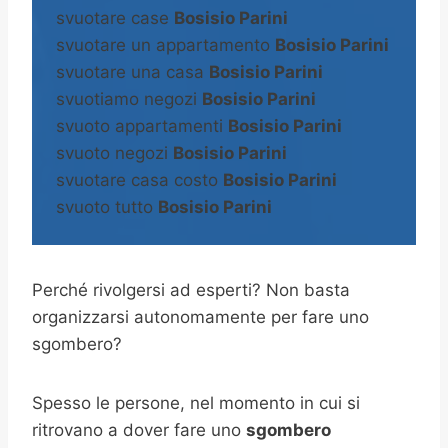
svuotare case
Bosisio Parini
svuotare un appartamento
Bosisio Parini
svuotare una casa
Bosisio Parini
svuotiamo negozi
Bosisio Parini
svuoto appartamenti
Bosisio Parini
svuoto negozi
Bosisio Parini
svuotare casa costo
Bosisio Parini
svuoto tutto
Bosisio Parini
Perché rivolgersi ad esperti? Non basta
organizzarsi autonomamente per fare uno
sgombero?
Spesso le persone, nel momento in cui si
ritrovano a dover fare uno
sgombero