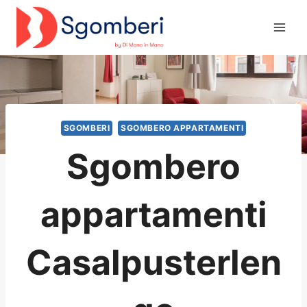
Salta
al
contenuto
SGOMBERI
SGOMBERO APPARTAMENTI
Sgombero
appartamenti
Casalpusterlen