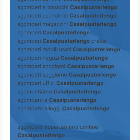
sgomberi e traslochi
Casalpusterlengo
sgomberi economici
Casalpusterlengo
sgomberi magazzini
Casalpusterlengo
sgomberi
Casalpusterlengo
sgomberi
Casalpusterlengo
prezzi
sgomberi mobili usati
Casalpusterlengo
sgomberi negozi
Casalpusterlengo
sgomberi soggiorni
Casalpusterlengo
sgomberi soggiorno
Casalpusterlengo
sgomberi uffici
Casalpusterlengo
sgomberiamo
Casalpusterlengo
sgombero a
Casalpusterlengo
sgombero alloggi
Casalpusterlengo
sgombero appartamenti cantine
Casalpusterlengo