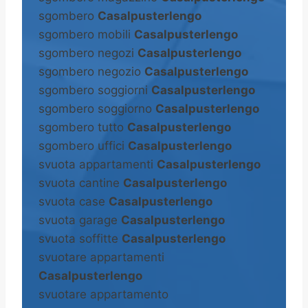
sgombero
Casalpusterlengo
sgombero mobili
Casalpusterlengo
sgombero negozi
Casalpusterlengo
sgombero negozio
Casalpusterlengo
sgombero soggiorni
Casalpusterlengo
sgombero soggiorno
Casalpusterlengo
sgombero tutto
Casalpusterlengo
sgombero uffici
Casalpusterlengo
svuota appartamenti
Casalpusterlengo
svuota cantine
Casalpusterlengo
svuota case
Casalpusterlengo
svuota garage
Casalpusterlengo
svuota soffitte
Casalpusterlengo
svuotare appartamenti
Casalpusterlengo
svuotare appartamento