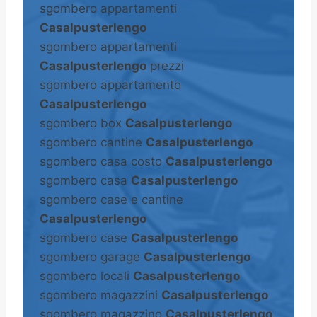
sgombero appartamenti
Casalpusterlengo
sgombero appartamenti
Casalpusterlengo
prezzi
sgombero appartamento
Casalpusterlengo
sgombero box
Casalpusterlengo
sgombero cantine
Casalpusterlengo
sgombero casa costo
Casalpusterlengo
sgombero casa
Casalpusterlengo
sgombero case e cantine
Casalpusterlengo
sgombero case
Casalpusterlengo
sgombero garage
Casalpusterlengo
sgombero locali
Casalpusterlengo
sgombero magazzini
Casalpusterlengo
sgombero magazzino
Casalpusterlengo