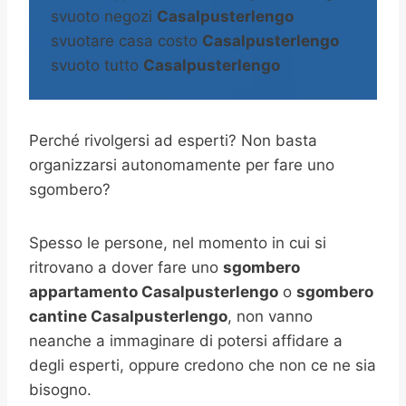
svuoto negozi
Casalpusterlengo
svuotare casa costo
Casalpusterlengo
svuoto tutto
Casalpusterlengo
Perché rivolgersi ad esperti? Non basta
organizzarsi autonomamente per fare uno
sgombero?
Spesso le persone, nel momento in cui si
ritrovano a dover fare uno
sgombero
appartamento Casalpusterlengo
o
sgombero
cantine
Casalpusterlengo
, non vanno
neanche a immaginare di potersi affidare a
degli esperti, oppure credono che non ce ne sia
bisogno.