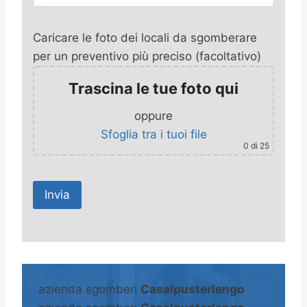
Caricare le foto dei locali da sgomberare
per un preventivo più preciso (facoltativo)
Trascina le tue foto qui
oppure
Sfoglia tra i tuoi file
0
di 25
A
l
t
azienda sgomberi
Casalpusterlengo
e