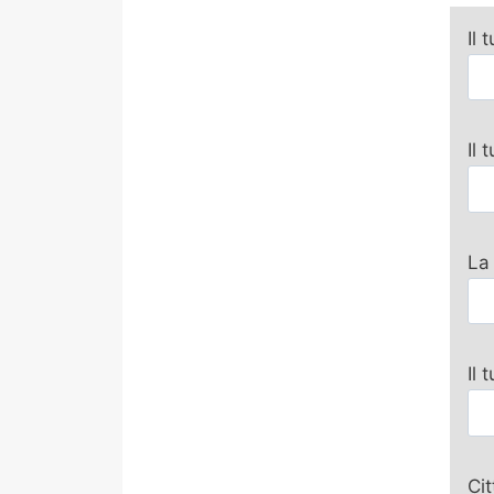
Il 
Il
La
Il 
Ci