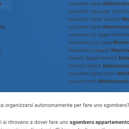
a
svuotare casa
Montevecc
svuotare casa per ristrut
svuotare casa vecchia
Mo
ia
svuotare case
Montevecc
svuotare un appartamen
svuotare una casa
Monte
a
svuotiamo negozi
Montev
svuoto appartamenti
Mon
svuoto negozi
Montevecc
svuotare casa costo
Mont
svuoto tutto
Montevecch
asta organizzarsi autonomamente per fare uno sgombero
 si ritrovano a dover fare uno
sgombero appartamento