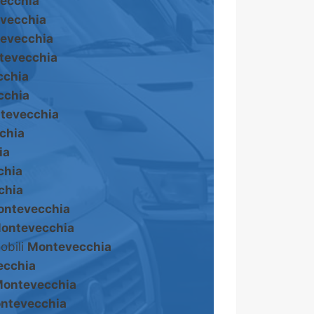
ecchia
vecchia
evecchia
tevecchia
cchia
cchia
tevecchia
chia
ia
chia
chia
ntevecchia
ontevecchia
obili
Montevecchia
ecchia
ontevecchia
ntevecchia