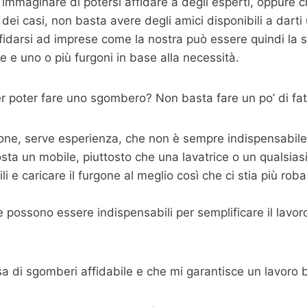
immaginare di potersi affidare a degli esperti, oppure 
dei casi, non basta avere degli amici disponibili a dart
fidarsi ad imprese come la nostra può essere quindi la s
 e uno o più furgoni in base alla necessità.
 poter fare uno sgombero? Non basta fare un po’ di fat
one, serve esperienza, che non è sempre indispensabile m
sta un mobile, piuttosto che una lavatrice o un qualsias
 e caricare il furgone al meglio così che ci stia più roba p
possono essere indispensabili per semplificare il lavoro,
sa di sgomberi affidabile e che mi garantisce un lavoro 