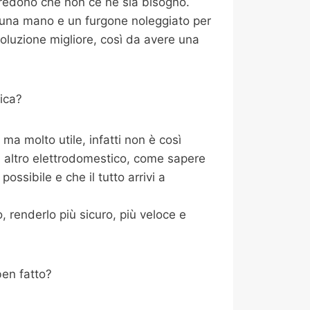
credono che non ce ne sia bisogno.
i una mano e un furgone noleggiato per
oluzione migliore, così da avere una
ica?
a molto utile, infatti non è così
i altro elettrodomestico, come sapere
ossibile e che il tutto arrivi a
 renderlo più sicuro, più veloce e
ben fatto?