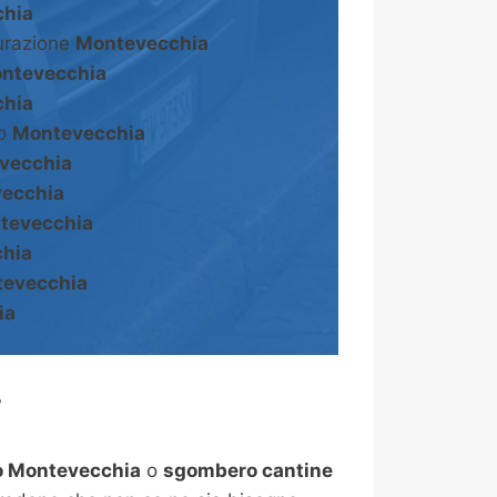
hia
turazione
Montevecchia
ntevecchia
hia
to
Montevecchia
vecchia
ecchia
tevecchia
hia
evecchia
ia
?
 Montevecchia
o
sgombero cantine