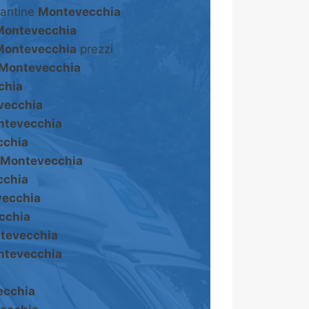
cantine
Montevecchia
Montevecchia
Montevecchia
prezzi
Montevecchia
chia
vecchia
tevecchia
cchia
Montevecchia
cchia
ecchia
cchia
tevecchia
tevecchia
ecchia