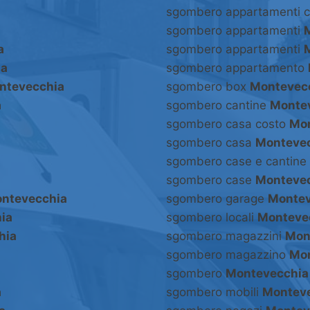
sgombero appartamenti 
sgombero appartamenti
a
sgombero appartamenti
ia
sgombero appartamento
ntevecchia
sgombero box
Montevec
a
sgombero cantine
Monte
sgombero casa costo
Mon
sgombero casa
Monteve
sgombero case e cantine
sgombero case
Monteve
ntevecchia
sgombero garage
Montev
ia
sgombero locali
Monteve
hia
sgombero magazzini
Mon
sgombero magazzino
Mon
sgombero
Montevecchia
a
sgombero mobili
Montev