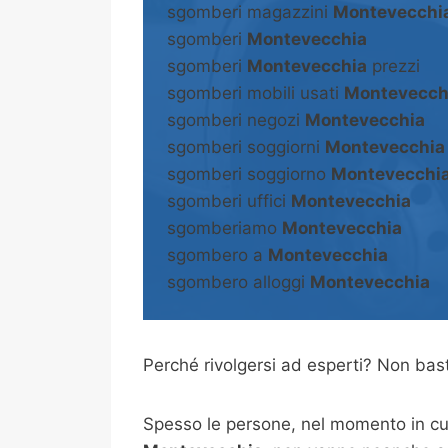
sgomberi magazzini
Montevecchi
sgomberi
Montevecchia
sgomberi
Montevecchia
prezzi
sgomberi mobili usati
Montevecch
sgomberi negozi
Montevecchia
sgomberi soggiorni
Montevecchia
sgomberi soggiorno
Montevecchi
sgomberi uffici
Montevecchia
sgomberiamo
Montevecchia
sgombero a
Montevecchia
sgombero alloggi
Montevecchia
Perché rivolgersi ad esperti? Non b
Spesso le persone, nel momento in cui