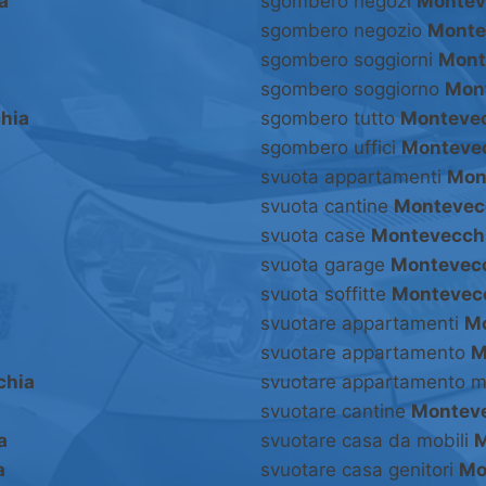
a
sgombero negozi
Montev
sgombero negozio
Monte
sgombero soggiorni
Mont
sgombero soggiorno
Mon
hia
sgombero tutto
Monteve
sgombero uffici
Monteve
svuota appartamenti
Mon
svuota cantine
Montevec
svuota case
Montevecch
svuota garage
Montevec
svuota soffitte
Montevec
svuotare appartamenti
Mo
svuotare appartamento
M
chia
svuotare appartamento m
svuotare cantine
Montev
a
svuotare casa da mobili
M
a
svuotare casa genitori
Mo