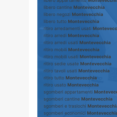
libero appartamento
Montevecchi
libero cantine
Montevecchia
libero negozi
Montevecchia
libero tutto
Montevecchia
ritiro arredamenti usati
Montevecc
ritiro arredi
Montevecchia
ritiro arredi usati
Montevecchia
ritiro mobili
Montevecchia
ritiro mobili usati
Montevecchia
ritiro sedie usate
Montevecchia
ritiro tavoli usati
Montevecchia
ritiro tutto
Montevecchia
ritiro usato
Montevecchia
sgomberi appartamenti
Montevec
sgomberi cantine
Montevecchia
sgomberi e traslochi
Montevecchi
sgomberi economici
Montevecchi