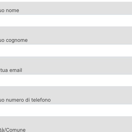
tuo nome
 tuo cognome
 tua email
tuo numero di telefono
ttà/Comune