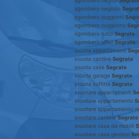
sgombero negozi
Segrat
sgombero negozio
Segra
sgombero soggiorni
Segr
sgombero soggiorno
Segr
sgombero tutto
Segrate
sgombero uffici
Segrate
svuota appartamenti
Seg
svuota cantine
Segrate
svuota case
Segrate
svuota garage
Segrate
svuota soffitte
Segrate
svuotare appartamenti
Se
svuotare appartamento
S
svuotare appartamento m
svuotare cantine
Segrate
svuotare casa da mobili
S
svuotare casa genitori
Se