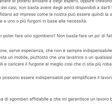
are di potersi affidare a degli esperti, oppure credono
dei casi, non basta avere degli amici disponibili a dart
fidarsi ad imprese come la nostra può essere quindi la s
 e uno o più furgoni in base alla necessità.
 poter fare uno sgombero? Non basta fare un po’ di fat
one, serve esperienza, che non è sempre indispensabile m
sta un mobile, piuttosto che una lavatrice o un qualsias
 e caricare il furgone al meglio così che ci stia più roba p
possono essere indispensabili per semplificare il lavoro,
sa di sgomberi affidabile e che mi garantisce un lavoro 