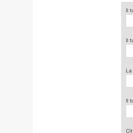
Il 
Il
La
Il 
Ci