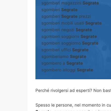
sgomberi magazzini
Segrate
sgomberi
Segrate
sgomberi
Segrate
prezzi
sgomberi mobili usati
Segrate
sgomberi negozi
Segrate
sgomberi soggiorni
Segrate
sgomberi soggiorno
Segrate
sgomberi uffici
Segrate
sgomberiamo
Segrate
sgombero a
Segrate
sgombero alloggi
Segrate
Perché rivolgersi ad esperti? Non b
Spesso le persone, nel momento in cui