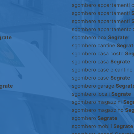
sgombero appartamenti 
sgombero appartamenti
sgombero appartamenti
sgombero appartamento
grate
sgombero box
Segrate
sgombero cantine
Segrat
sgombero casa costo
Seg
sgombero casa
Segrate
sgombero case e cantine
sgombero case
Segrate
grate
sgombero garage
Segrat
sgombero locali
Segrate
sgombero magazzini
Seg
sgombero magazzino
Seg
sgombero
Segrate
sgombero mobili
Segrate