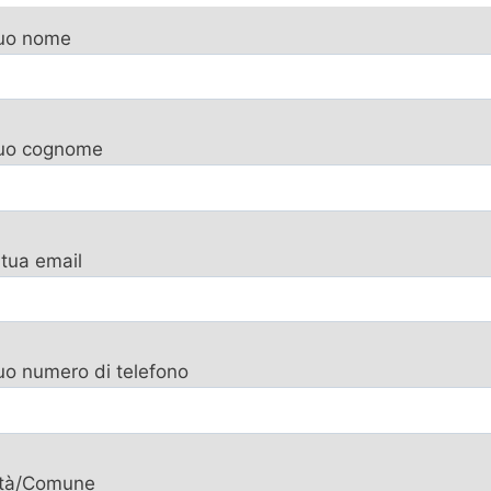
tuo nome
 tuo cognome
 tua email
tuo numero di telefono
ttà/Comune