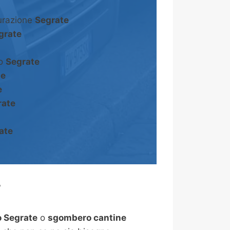
turazione
Segrate
grate
to
Segrate
te
e
rate
ate
?
 Segrate
o
sgombero cantine