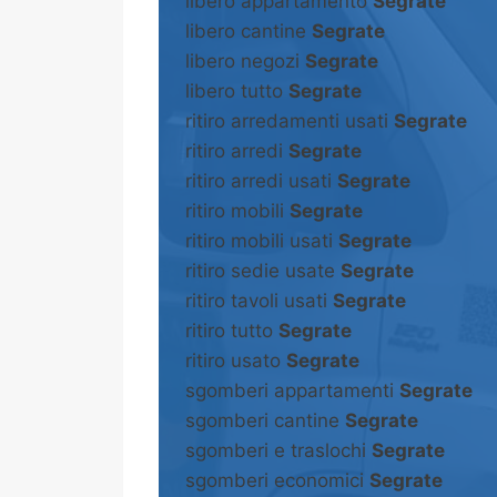
libero appartamento
Segrate
libero cantine
Segrate
libero negozi
Segrate
libero tutto
Segrate
ritiro arredamenti usati
Segrate
ritiro arredi
Segrate
ritiro arredi usati
Segrate
ritiro mobili
Segrate
ritiro mobili usati
Segrate
ritiro sedie usate
Segrate
ritiro tavoli usati
Segrate
ritiro tutto
Segrate
ritiro usato
Segrate
sgomberi appartamenti
Segrate
sgomberi cantine
Segrate
sgomberi e traslochi
Segrate
sgomberi economici
Segrate