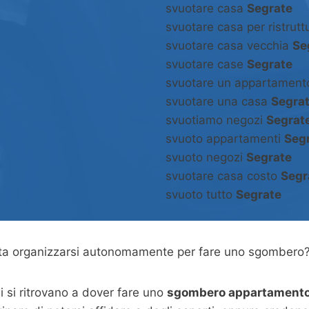
svuotare casa
Segrate
svuotare casa per ristrut
svuotare casa vecchia
Se
svuotare case
Segrate
svuotare un appartamen
svuotare una casa
Segra
svuotiamo negozi
Segrat
svuoto appartamenti
Seg
svuoto negozi
Segrate
svuotare casa costo
Segr
svuoto tutto
Segrate
asta organizzarsi autonomamente per fare uno sgombero
 si ritrovano a dover fare uno
sgombero appartamento