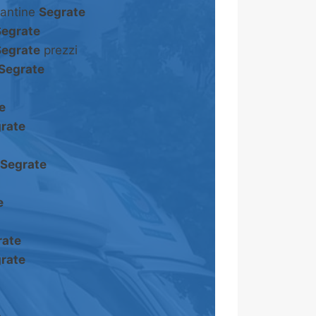
cantine
Segrate
Segrate
Segrate
prezzi
Segrate
e
rate
Segrate
e
rate
rate