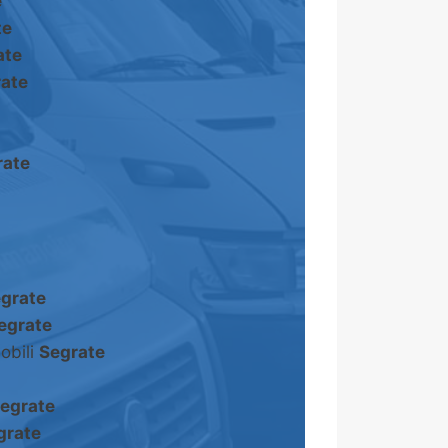
e
te
ate
ate
rate
grate
egrate
obili
Segrate
egrate
grate