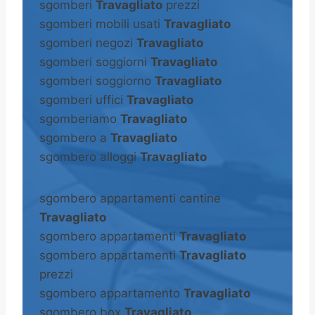
sgomberi
Travagliato
prezzi
sgomberi mobili usati
Travagliato
sgomberi negozi
Travagliato
sgomberi soggiorni
Travagliato
sgomberi soggiorno
Travagliato
sgomberi uffici
Travagliato
sgomberiamo
Travagliato
sgombero a
Travagliato
sgombero alloggi
Travagliato
sgombero appartamenti cantine
Travagliato
sgombero appartamenti
Travagliato
sgombero appartamenti
Travagliato
prezzi
sgombero appartamento
Travagliato
sgombero box
Travagliato