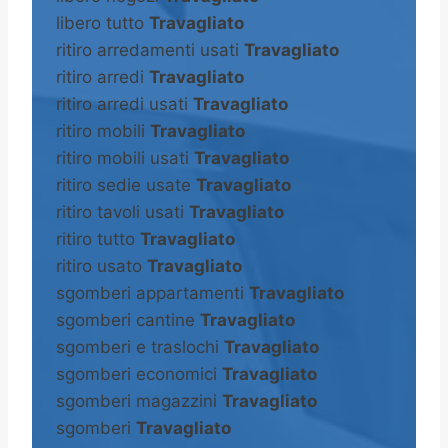
libero tutto
Travagliato
ritiro arredamenti usati
Travagliato
ritiro arredi
Travagliato
ritiro arredi usati
Travagliato
ritiro mobili
Travagliato
ritiro mobili usati
Travagliato
ritiro sedie usate
Travagliato
ritiro tavoli usati
Travagliato
ritiro tutto
Travagliato
ritiro usato
Travagliato
sgomberi appartamenti
Travagliato
sgomberi cantine
Travagliato
sgomberi e traslochi
Travagliato
sgomberi economici
Travagliato
sgomberi magazzini
Travagliato
sgomberi
Travagliato