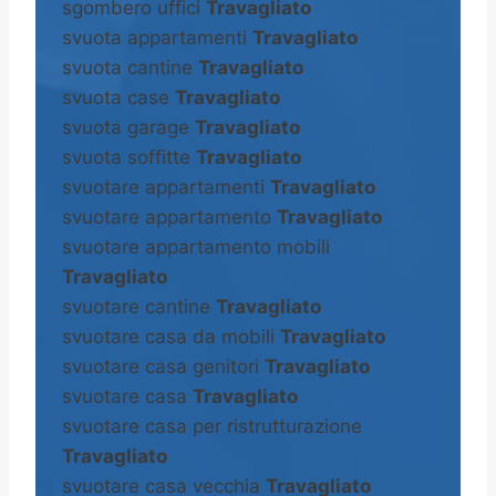
sgombero uffici
Travagliato
svuota appartamenti
Travagliato
svuota cantine
Travagliato
svuota case
Travagliato
svuota garage
Travagliato
svuota soffitte
Travagliato
svuotare appartamenti
Travagliato
svuotare appartamento
Travagliato
svuotare appartamento mobili
Travagliato
svuotare cantine
Travagliato
svuotare casa da mobili
Travagliato
svuotare casa genitori
Travagliato
svuotare casa
Travagliato
svuotare casa per ristrutturazione
Travagliato
svuotare casa vecchia
Travagliato