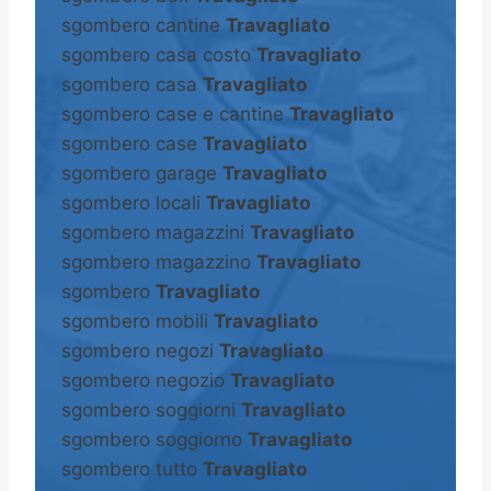
sgombero cantine
Travagliato
sgombero casa costo
Travagliato
sgombero casa
Travagliato
sgombero case e cantine
Travagliato
sgombero case
Travagliato
sgombero garage
Travagliato
sgombero locali
Travagliato
sgombero magazzini
Travagliato
sgombero magazzino
Travagliato
sgombero
Travagliato
sgombero mobili
Travagliato
sgombero negozi
Travagliato
sgombero negozio
Travagliato
sgombero soggiorni
Travagliato
sgombero soggiorno
Travagliato
sgombero tutto
Travagliato