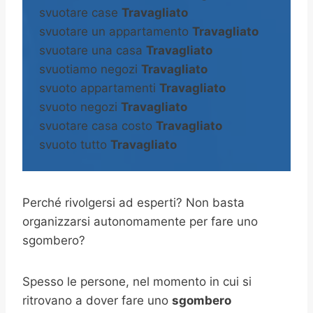
svuotare case
Travagliato
svuotare un appartamento
Travagliato
svuotare una casa
Travagliato
svuotiamo negozi
Travagliato
svuoto appartamenti
Travagliato
svuoto negozi
Travagliato
svuotare casa costo
Travagliato
svuoto tutto
Travagliato
Perché rivolgersi ad esperti? Non basta
organizzarsi autonomamente per fare uno
sgombero?
Spesso le persone, nel momento in cui si
ritrovano a dover fare uno
sgombero