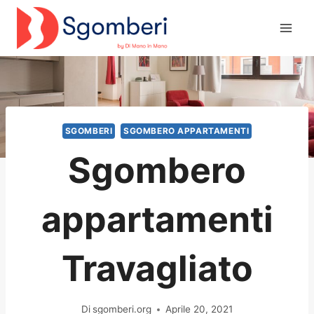
Salta
al
contenuto
SGOMBERI
SGOMBERO APPARTAMENTI
Sgombero
appartamenti
Travagliato
Di
sgomberi.org
Aprile 20, 2021