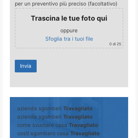
per un preventivo più preciso (facoltativo)
Trascina le tue foto qui
oppure
Sfoglia tra i tuoi file
0
di 25
A
l
t
azienda sgomberi
Travagliato
e
aziende sgomberi
Travagliato
r
come svuotare casa
Travagliato
n
costi sgombero casa
Travagliato
a