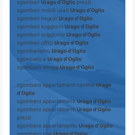
sgomberi
Urago d’Oglio
prezzi
sgomberi mobili usati
Urago d’Oglio
sgomberi negozi
Urago d’Oglio
sgomberi soggiorni
Urago d’Oglio
sgomberi soggiorno
Urago d’Oglio
sgomberi uffici
Urago d’Oglio
sgomberiamo
Urago d’Oglio
sgombero a
Urago d’Oglio
sgombero alloggi
Urago d’Oglio
sgombero appartamenti cantine
Urago
d’Oglio
sgombero appartamenti
Urago d’Oglio
sgombero appartamenti
Urago d’Oglio
prezzi
sgombero appartamento
Urago d’Oglio
sgombero box
Urago d’Oglio