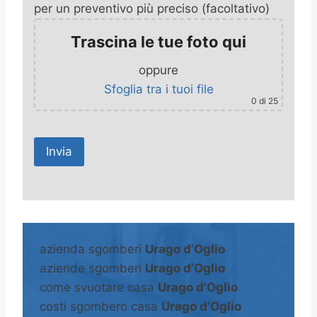
per un preventivo più preciso (facoltativo)
Trascina le tue foto qui
oppure
Sfoglia tra i tuoi file
0
di 25
A
l
t
azienda sgomberi
Urago d’Oglio
e
aziende sgomberi
Urago d’Oglio
r
come svuotare casa
Urago d’Oglio
n
costi sgombero casa
Urago d’Oglio
a