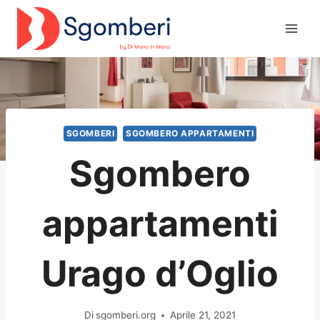
Salta
al
contenuto
SGOMBERI
SGOMBERO APPARTAMENTI
Sgombero
appartamenti
Urago d’Oglio
Di
sgomberi.org
Aprile 21, 2021