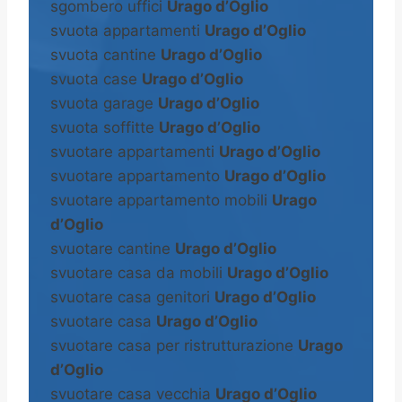
sgombero uffici
Urago d’Oglio
svuota appartamenti
Urago d’Oglio
svuota cantine
Urago d’Oglio
svuota case
Urago d’Oglio
svuota garage
Urago d’Oglio
svuota soffitte
Urago d’Oglio
svuotare appartamenti
Urago d’Oglio
svuotare appartamento
Urago d’Oglio
svuotare appartamento mobili
Urago
d’Oglio
svuotare cantine
Urago d’Oglio
svuotare casa da mobili
Urago d’Oglio
svuotare casa genitori
Urago d’Oglio
svuotare casa
Urago d’Oglio
svuotare casa per ristrutturazione
Urago
d’Oglio
svuotare casa vecchia
Urago d’Oglio