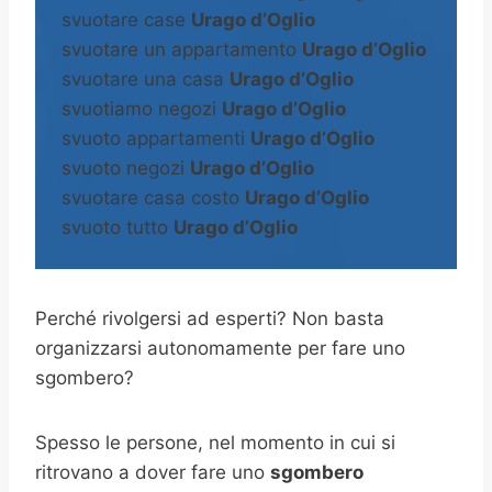
svuotare case
Urago d’Oglio
svuotare un appartamento
Urago d’Oglio
svuotare una casa
Urago d’Oglio
svuotiamo negozi
Urago d’Oglio
svuoto appartamenti
Urago d’Oglio
svuoto negozi
Urago d’Oglio
svuotare casa costo
Urago d’Oglio
svuoto tutto
Urago d’Oglio
Perché rivolgersi ad esperti? Non basta
organizzarsi autonomamente per fare uno
sgombero?
Spesso le persone, nel momento in cui si
ritrovano a dover fare uno
sgombero