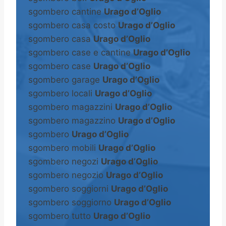
sgombero cantine
Urago d’Oglio
sgombero casa costo
Urago d’Oglio
sgombero casa
Urago d’Oglio
sgombero case e cantine
Urago d’Oglio
sgombero case
Urago d’Oglio
sgombero garage
Urago d’Oglio
sgombero locali
Urago d’Oglio
sgombero magazzini
Urago d’Oglio
sgombero magazzino
Urago d’Oglio
sgombero
Urago d’Oglio
sgombero mobili
Urago d’Oglio
sgombero negozi
Urago d’Oglio
sgombero negozio
Urago d’Oglio
sgombero soggiorni
Urago d’Oglio
sgombero soggiorno
Urago d’Oglio
sgombero tutto
Urago d’Oglio