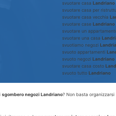
svuotare casa
Landriano
svuotare casa per ristrut
svuotare casa vecchia
La
svuotare case
Landriano
svuotare un appartamen
svuotare una casa
Landr
svuotiamo negozi
Landri
svuoto appartamenti
Lan
svuoto negozi
Landriano
svuotare casa costo
Land
svuoto tutto
Landriano
i
sgombero negozi Landriano
? Non basta organizzarsi