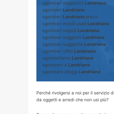
sgomberi magazzini
Landriano
sgomberi
Landriano
sgomberi
Landriano
prezzi
sgomberi mobili usati
Landriano
sgomberi negozi
Landriano
sgomberi soggiorni
Landriano
sgomberi soggiorno
Landriano
sgomberi uffici
Landriano
sgomberiamo
Landriano
sgombero a
Landriano
sgombero alloggi
Landriano
Perché rivolgersi a noi per il servizio d
da oggetti e arredi che non usi più?