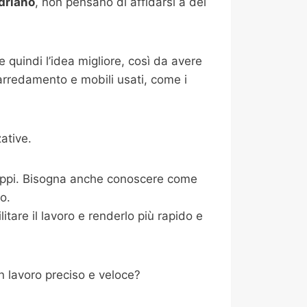
driano
, non pensano di affidarsi a dei
 quindi l’idea migliore, così da avere
 arredamento e mobili usati, come i
ative.
ntoppi. Bisogna anche conoscere come
io.
tare il lavoro e renderlo più rapido e
 lavoro preciso e veloce?