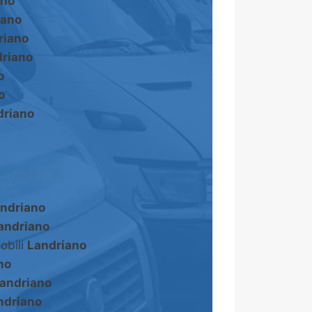
ano
iano
riano
riano
o
o
driano
ndriano
andriano
obili
Landriano
no
andriano
ndriano