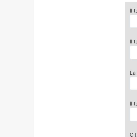
Il 
Il
La
Il 
Ci