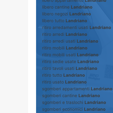
libero appartamento
Landriano
libero cantine
Landriano
libero negozi
Landriano
libero tutto
Landriano
ritiro arredamenti usati
Landriano
ritiro arredi
Landriano
ritiro arredi usati
Landriano
ritiro mobili
Landriano
ritiro mobili usati
Landriano
ritiro sedie usate
Landriano
ritiro tavoli usati
Landriano
ritiro tutto
Landriano
ritiro usato
Landriano
sgomberi appartamenti
Landriano
sgomberi cantine
Landriano
sgomberi e traslochi
Landriano
sgomberi economici
Landriano