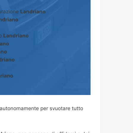
turazione
Landriano
ndriano
to
Landriano
iano
ano
driano
riano
 autonomamente per svuotare tutto