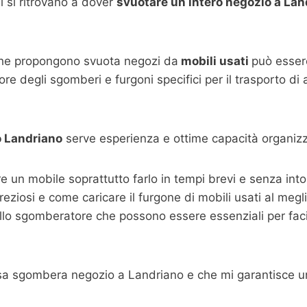
 si ritrovano a dover
svuotare un intero negozio a Lan
che propongono svuota negozi da
mobili usati
può essere
re degli sgomberi e furgoni specifici per il trasporto di
 Landriano
serve esperienza e ottime capacità organizz
are un mobile soprattutto farlo in tempi brevi e senza i
 preziosi e come caricare il furgone di mobili usati al megl
llo sgomberatore che possono essere essenziali per facili
esa sgombera negozio a Landriano e che mi garantisce un