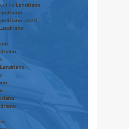
cantine
Landriano
Landriano
Landriano
prezzi
Landriano
ano
driano
o
Landriano
o
ano
o
driano
driano
no