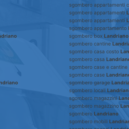
sgombero appartamenti 
sgombero appartamenti
sgombero appartamenti
sgombero appartamento
ndriano
sgombero box
Landriano
sgombero cantine
Landri
sgombero casa costo
Lan
sgombero casa
Landrian
sgombero case e cantine
sgombero case
Landrian
ndriano
sgombero garage
Landri
sgombero locali
Landrian
sgombero magazzini
Lan
sgombero magazzino
Lan
sgombero
Landriano
sgombero mobili
Landria