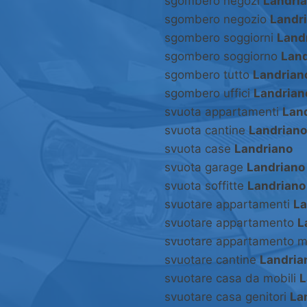
sgombero negozi
Landri
sgombero negozio
Landr
sgombero soggiorni
Land
sgombero soggiorno
Land
sgombero tutto
Landrian
sgombero uffici
Landrian
svuota appartamenti
Lan
svuota cantine
Landriano
svuota case
Landriano
svuota garage
Landriano
svuota soffitte
Landriano
svuotare appartamenti
La
svuotare appartamento
L
svuotare appartamento m
svuotare cantine
Landria
svuotare casa da mobili
L
svuotare casa genitori
La