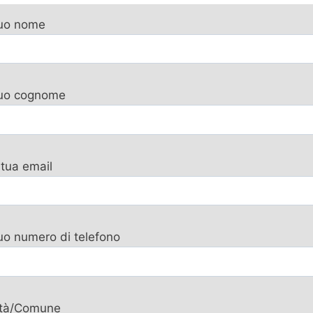
tuo nome
 tuo cognome
 tua email
tuo numero di telefono
ttà/Comune