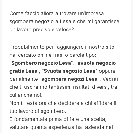
Come faccio allora a trovare un’impresa
sgombera negozio a Lesa e che mi garantisce
un lavoro preciso e veloce?
Probabilmente per raggiungere il nostro sito,
hai cercato online frasi o parole tipo:
“
Sgombero negozio Lesa
“,
“svuota negozio
gratis
Lesa
“, “
Svuota negozio Lesa”
oppure
banalmente “
sgombera negozi
Lesa
“
. Vedrai
che ti usciranno tantissimi risultati diversi, tra
cui anche noi.
Non ti resta ora che decidere a chi affidare il
tuo lavoro di sgombero.
È fondamentale prima di fare una scelta,
valutare quanta esperienza ha l’azienda nel