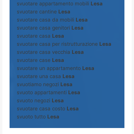
svuotare appartamento mobili
Lesa
svuotare cantine
Lesa
svuotare casa da mobili
Lesa
svuotare casa genitori
Lesa
svuotare casa
Lesa
svuotare casa per ristrutturazione
Lesa
svuotare casa vecchia
Lesa
svuotare case
Lesa
svuotare un appartamento
Lesa
svuotare una casa
Lesa
svuotiamo negozi
Lesa
svuoto appartamenti
Lesa
svuoto negozi
Lesa
svuotare casa costo
Lesa
svuoto tutto
Lesa