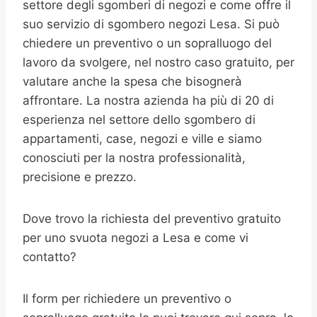
settore degli sgomberi di negozi e come offre il
suo servizio di sgombero negozi Lesa. Si può
chiedere un preventivo o un sopralluogo del
lavoro da svolgere, nel nostro caso gratuito, per
valutare anche la spesa che bisognerà
affrontare. La nostra azienda ha più di 20 di
esperienza nel settore dello sgombero di
appartamenti, case, negozi e ville e siamo
conosciuti per la nostra professionalità,
precisione e prezzo.
Dove trovo la richiesta del preventivo gratuito
per uno svuota negozi a Lesa e come vi
contatto?
Il form per richiedere un preventivo o