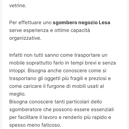
vetrine.
Per effettuare uno
sgombero negozio
Lesa
serve esperienza e ottime capacità
organizzative.
Infatti non tutti sanno come trasportare un
mobile soprattutto farlo in tempi brevi e senza
intoppi. Bisogna anche conoscere come si
trasportano gli oggetti più fragili e preziosi e
come caricare il furgone di mobili usati al
meglio.
Bisogna conoscere tanti particolari dello
sgomberatore che possono essere essenziali
per facilitare il lavoro e renderlo più rapido e
spesso meno faticoso.