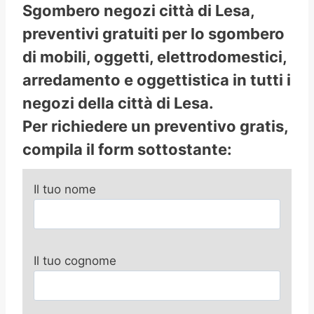
Sgombero negozi città di Lesa,
preventivi gratuiti per lo sgombero
di mobili, oggetti, elettrodomestici,
arredamento e oggettistica in tutti i
negozi della città di Lesa.
Per richiedere un preventivo gratis,
compila il form sottostante:
Il tuo nome
Il tuo cognome