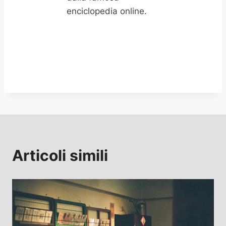
enciclopedia online.
Articoli simili