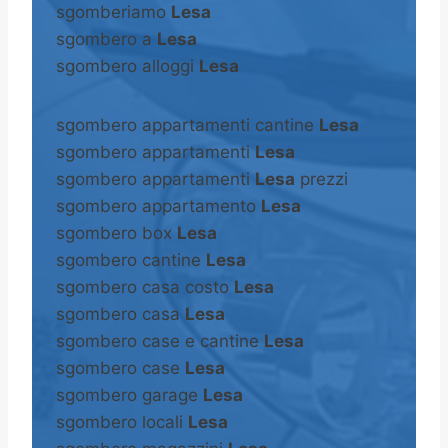
sgomberiamo
Lesa
sgombero a
Lesa
sgombero alloggi
Lesa
sgombero appartamenti cantine
Lesa
sgombero appartamenti
Lesa
sgombero appartamenti
Lesa
prezzi
sgombero appartamento
Lesa
sgombero box
Lesa
sgombero cantine
Lesa
sgombero casa costo
Lesa
sgombero casa
Lesa
sgombero case e cantine
Lesa
sgombero case
Lesa
sgombero garage
Lesa
sgombero locali
Lesa