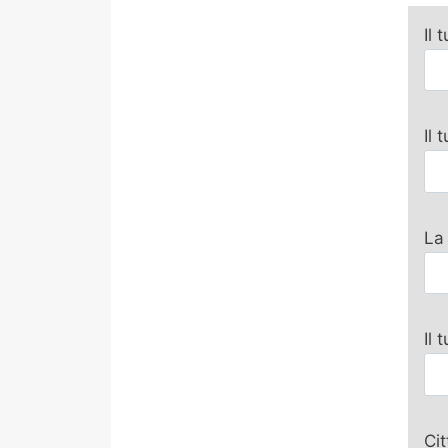
Il 
Il
La
Il 
Ci