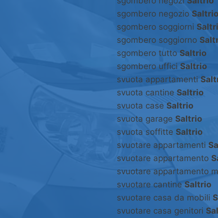
sgombero negozi
Saltrio
sgombero negozio
Saltri
sgombero soggiorni
Saltr
sgombero soggiorno
Salt
sgombero tutto
Saltrio
sgombero uffici
Saltrio
svuota appartamenti
Salt
svuota cantine
Saltrio
svuota case
Saltrio
svuota garage
Saltrio
svuota soffitte
Saltrio
svuotare appartamenti
Sa
svuotare appartamento
S
svuotare appartamento m
svuotare cantine
Saltrio
svuotare casa da mobili
S
svuotare casa genitori
Sal