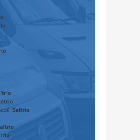
o
io
rio
rio
ltrio
altrio
obili
Saltrio
altrio
trio