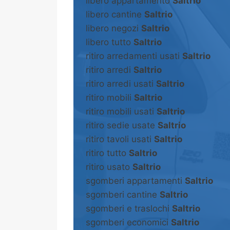
libero appartamento
Saltrio
libero cantine
Saltrio
libero negozi
Saltrio
libero tutto
Saltrio
ritiro arredamenti usati
Saltrio
ritiro arredi
Saltrio
ritiro arredi usati
Saltrio
ritiro mobili
Saltrio
ritiro mobili usati
Saltrio
ritiro sedie usate
Saltrio
ritiro tavoli usati
Saltrio
ritiro tutto
Saltrio
ritiro usato
Saltrio
sgomberi appartamenti
Saltrio
sgomberi cantine
Saltrio
sgomberi e traslochi
Saltrio
sgomberi economici
Saltrio