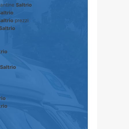
cantine
Saltrio
altrio
altrio
prezzi
Saltrio
trio
Saltrio
rio
trio