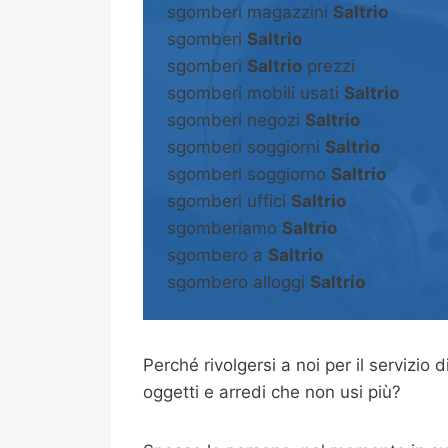
sgomberi magazzini
Saltrio
sgomberi
Saltrio
sgomberi
Saltrio
prezzi
sgomberi mobili usati
Saltrio
sgomberi negozi
Saltrio
sgomberi soggiorni
Saltrio
sgomberi soggiorno
Saltrio
sgomberi uffici
Saltrio
sgomberiamo
Saltrio
sgombero a
Saltrio
sgombero alloggi
Saltrio
Perché rivolgersi a noi per il servizio d
oggetti e arredi che non usi più?