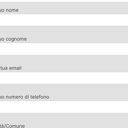
tuo nome
 tuo cognome
 tua email
tuo numero di telefono
ttà/Comune