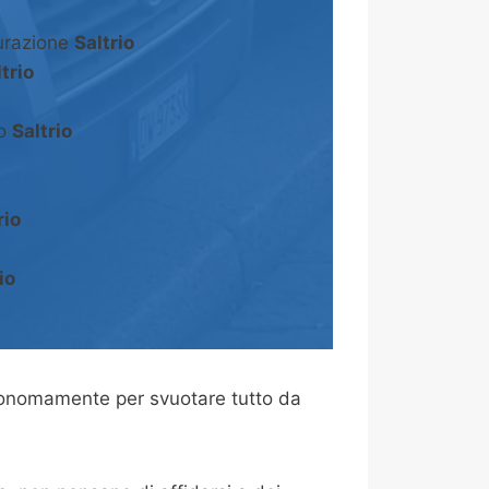
turazione
Saltrio
trio
to
Saltrio
rio
io
tonomamente per svuotare tutto da