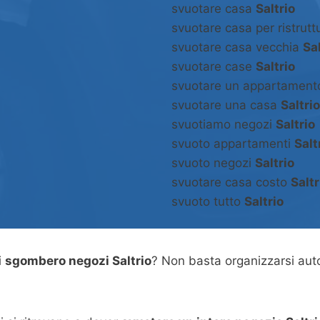
svuotare casa
Saltrio
svuotare casa per ristrut
svuotare casa vecchia
Sal
svuotare case
Saltrio
svuotare un appartamen
svuotare una casa
Saltrio
svuotiamo negozi
Saltrio
svuoto appartamenti
Salt
svuoto negozi
Saltrio
svuotare casa costo
Saltr
svuoto tutto
Saltrio
i
sgombero negozi Saltrio
? Non basta organizzarsi au