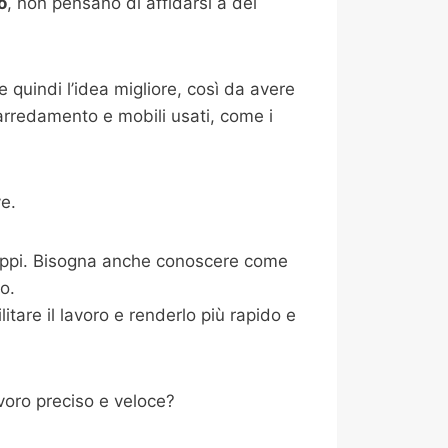
o
, non pensano di affidarsi a dei
 quindi l’idea migliore, così da avere
 arredamento e mobili usati, come i
e.
ntoppi. Bisogna anche conoscere come
io.
tare il lavoro e renderlo più rapido e
voro preciso e veloce?