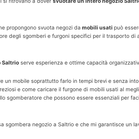
 si ritrovano a dover
svuotare un intero negozio Saltri
che propongono svuota negozi da
mobili usati
può essere
re degli sgomberi e furgoni specifici per il trasporto di
o
Saltrio
serve esperienza e ottime capacità organizzativ
are un mobile soprattutto farlo in tempi brevi e senza i
 preziosi e come caricare il furgone di mobili usati al megl
llo sgomberatore che possono essere essenziali per facili
sa sgombera negozio a Saltrio e che mi garantisce un la