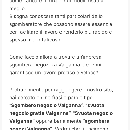
come caricare il furgone di mobili usati al
meglio.
Bisogna conoscere tanti particolari dello
sgomberatore che possono essere essenziali
per facilitare il lavoro e renderlo più rapido e
spesso meno faticoso.
Come faccio allora a trovare un’impresa
sgombera negozio a Valganna e che mi
garantisce un lavoro preciso e veloce?
Probabilmente per raggiungere il nostro sito,
hai cercato online frasi o parole tipo:
“
Sgombero negozio Valganna
“,
“svuota
negozio gratis
Valganna
“, “
Svuota negozio
Valganna”
oppure banalmente “
sgombera
negozi
Valganna
“
. Vedrai che ti usciranno