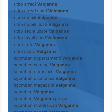
ritiro arredi
Valganna
ritiro arredi usati
Valganna
ritiro mobili
Valganna
ritiro mobili usati
Valganna
ritiro sedie usate
Valganna
ritiro tavoli usati
Valganna
ritiro tutto
Valganna
ritiro usato
Valganna
sgomberi appartamenti
Valganna
sgomberi cantine
Valganna
sgomberi e traslochi
Valganna
sgomberi economici
Valganna
sgomberi magazzini
Valganna
sgomberi
Valganna
sgomberi
Valganna
prezzi
sgomberi mobili usati
Valganna