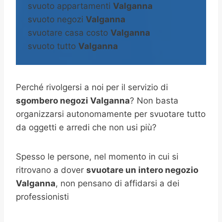
svuoto appartamenti
Valganna
svuoto negozi
Valganna
svuotare casa costo
Valganna
svuoto tutto
Valganna
Perché rivolgersi a noi per il servizio di
sgombero negozi Valganna
? Non basta
organizzarsi autonomamente per svuotare tutto
da oggetti e arredi che non usi più?
Spesso le persone, nel momento in cui si
ritrovano a dover
svuotare un intero negozio
Valganna
, non pensano di affidarsi a dei
professionisti