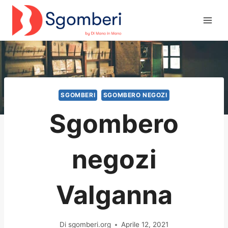
Salta
al
contenuto
SGOMBERI
SGOMBERO NEGOZI
Sgombero
negozi
Valganna
Di
sgomberi.org
Aprile 12, 2021