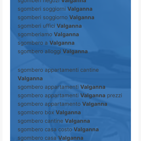
sgomberi negozi
Valganna
sgomberi soggiorni
Valganna
sgomberi soggiorno
Valganna
sgomberi uffici
Valganna
sgomberiamo
Valganna
sgombero a
Valganna
sgombero alloggi
Valganna
sgombero appartamenti cantine
Valganna
sgombero appartamenti
Valganna
sgombero appartamenti
Valganna
prezzi
sgombero appartamento
Valganna
sgombero box
Valganna
sgombero cantine
Valganna
sgombero casa costo
Valganna
sgombero casa
Valganna