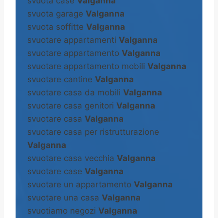
svuota case
Valganna
svuota garage
Valganna
svuota soffitte
Valganna
svuotare appartamenti
Valganna
svuotare appartamento
Valganna
svuotare appartamento mobili
Valganna
svuotare cantine
Valganna
svuotare casa da mobili
Valganna
svuotare casa genitori
Valganna
svuotare casa
Valganna
svuotare casa per ristrutturazione
Valganna
svuotare casa vecchia
Valganna
svuotare case
Valganna
svuotare un appartamento
Valganna
svuotare una casa
Valganna
svuotiamo negozi
Valganna