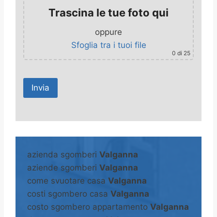
Trascina le tue foto qui
oppure
Sfoglia tra i tuoi file
0
di 25
A
l
t
azienda sgomberi
Valganna
e
aziende sgomberi
Valganna
r
come svuotare casa
Valganna
n
costi sgombero casa
Valganna
a
costo sgombero appartamento
Valganna
t