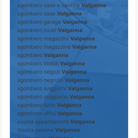
sgombero case e cantine
Valganna
sgombero case
Valganna
sgombero garage
Valganna
sgombero locali
Valganna
sgombero magazzini
Valganna
sgombero magazzino
Valganna
sgombero
Valganna
sgombero mobili
Valganna
sgombero negozi
Valganna
sgombero negozio
Valganna
sgombero soggiorni
Valganna
sgombero soggiorno
Valganna
sgombero tutto
Valganna
sgombero uffici
Valganna
svuota appartamenti
Valganna
svuota cantine
Valganna