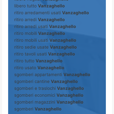
libero tutto
Vanzaghello
ritiro arredamenti usati
Vanzaghello
ritiro arredi
Vanzaghello
ritiro arredi usati
Vanzaghello
ritiro mobili
Vanzaghello
ritiro mobili usati
Vanzaghello
ritiro sedie usate
Vanzaghello
ritiro tavoli usati
Vanzaghello
ritiro tutto
Vanzaghello
ritiro usato
Vanzaghello
sgomberi appartamenti
Vanzaghello
sgomberi cantine
Vanzaghello
sgomberi e traslochi
Vanzaghello
sgomberi economici
Vanzaghello
sgomberi magazzini
Vanzaghello
sgomberi
Vanzaghello