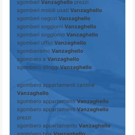
sgomberi
Vanzaghello
prezzi
sgomberi mobili usati
Vanzaghello
sgomberi negozi
Vanzaghello
sgomberi soggiorni
Vanzaghello
sgomberi soggiorno
Vanzaghello
sgomberi uffici
Vanzaghello
sgomberiamo
Vanzaghello
sgombero a
Vanzaghello
sgombero alloggi
Vanzaghello
sgombero appartamenti cantine
Vanzaghello
sgombero appartamenti
Vanzaghello
sgombero appartamenti
Vanzaghello
prezzi
sgombero appartamento
Vanzaghello
sgombero box
Vanzaghello