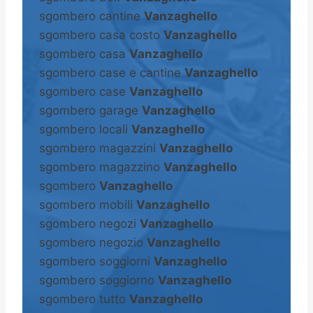
sgombero cantine
Vanzaghello
sgombero casa costo
Vanzaghello
sgombero casa
Vanzaghello
sgombero case e cantine
Vanzaghello
sgombero case
Vanzaghello
sgombero garage
Vanzaghello
sgombero locali
Vanzaghello
sgombero magazzini
Vanzaghello
sgombero magazzino
Vanzaghello
sgombero
Vanzaghello
sgombero mobili
Vanzaghello
sgombero negozi
Vanzaghello
sgombero negozio
Vanzaghello
sgombero soggiorni
Vanzaghello
sgombero soggiorno
Vanzaghello
sgombero tutto
Vanzaghello