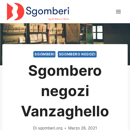
Salta
al
contenuto
SGOMBERI
SGOMBERO NEGOZI
Sgombero
negozi
Vanzaghello
Di
sgomberi.org
Marzo 26, 2021