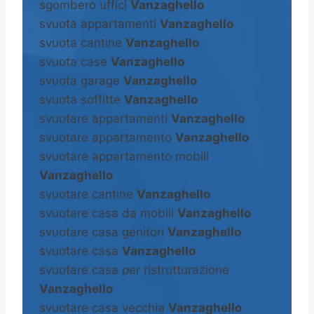
sgombero uffici
Vanzaghello
svuota appartamenti
Vanzaghello
svuota cantine
Vanzaghello
svuota case
Vanzaghello
svuota garage
Vanzaghello
svuota soffitte
Vanzaghello
svuotare appartamenti
Vanzaghello
svuotare appartamento
Vanzaghello
svuotare appartamento mobili
Vanzaghello
svuotare cantine
Vanzaghello
svuotare casa da mobili
Vanzaghello
svuotare casa genitori
Vanzaghello
svuotare casa
Vanzaghello
svuotare casa per ristrutturazione
Vanzaghello
svuotare casa vecchia
Vanzaghello