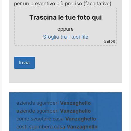
per un preventivo più preciso (facoltativo)
Trascina le tue foto qui
oppure
Sfoglia tra i tuoi file
0
di 25
A
l
t
azienda sgomberi
Vanzaghello
e
aziende sgomberi
Vanzaghello
r
come svuotare casa
Vanzaghello
n
costi sgombero casa
Vanzaghello
a