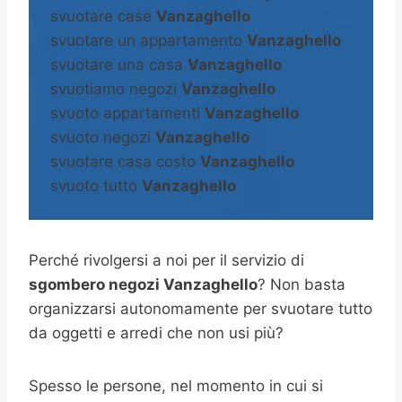
svuotare case
Vanzaghello
svuotare un appartamento
Vanzaghello
svuotare una casa
Vanzaghello
svuotiamo negozi
Vanzaghello
svuoto appartamenti
Vanzaghello
svuoto negozi
Vanzaghello
svuotare casa costo
Vanzaghello
svuoto tutto
Vanzaghello
Perché rivolgersi a noi per il servizio di
sgombero negozi Vanzaghello
? Non basta
organizzarsi autonomamente per svuotare tutto
da oggetti e arredi che non usi più?
Spesso le persone, nel momento in cui si