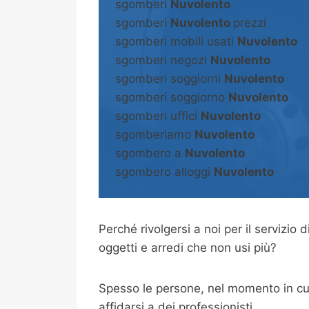
sgomberi
Nuvolento
sgomberi
Nuvolento
prezzi
sgomberi mobili usati
Nuvolento
sgomberi negozi
Nuvolento
sgomberi soggiorni
Nuvolento
sgomberi soggiorno
Nuvolento
sgomberi uffici
Nuvolento
sgomberiamo
Nuvolento
sgombero a
Nuvolento
sgombero alloggi
Nuvolento
Perché rivolgersi a noi per il servizio d
oggetti e arredi che non usi più?
Spesso le persone, nel momento in cui
affidarsi a dei professionisti