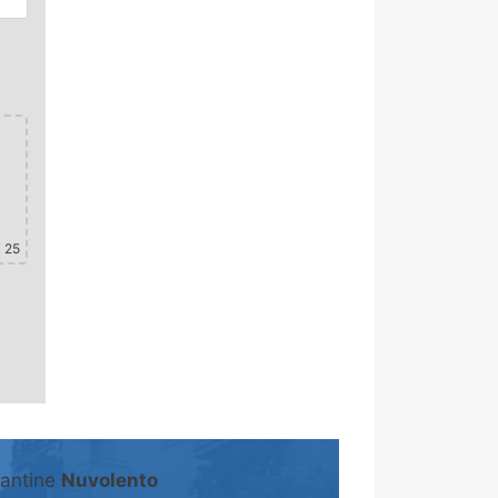
 25
cantine
Nuvolento