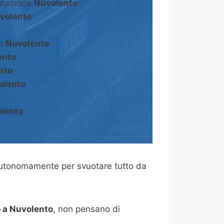
turazione
Nuvolento
volento
to
Nuvolento
ento
nto
olento
lento
autonomamente per svuotare tutto da
 a Nuvolento
, non pensano di