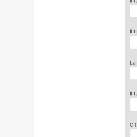
Il 
Il
La
Il 
Ci