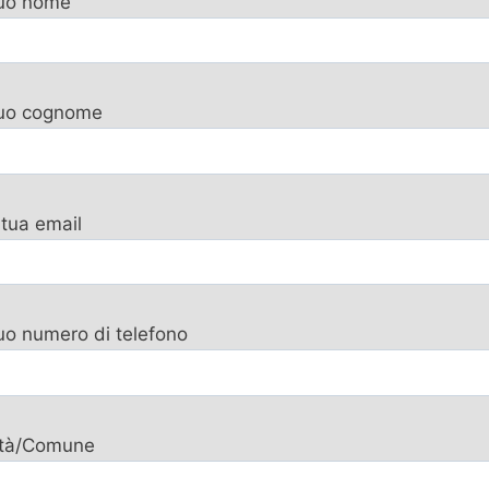
tuo nome
 tuo cognome
 tua email
tuo numero di telefono
ttà/Comune