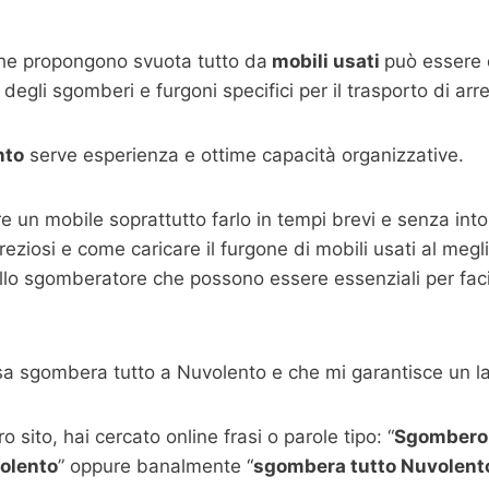
che propongono svuota tutto da
mobili usati
può essere q
degli sgomberi e furgoni specifici per il trasporto di ar
nto
serve esperienza e ottime capacità organizzative.
are un mobile soprattutto farlo in tempi brevi e senza i
 preziosi e come caricare il furgone di mobili usati al megl
llo sgomberatore che possono essere essenziali per facili
sa sgombera tutto a Nuvolento e che mi garantisce un l
 sito, hai cercato online frasi o parole tipo: “
Sgombero
olento
” oppure banalmente “
sgombera tutto
Nuvolent