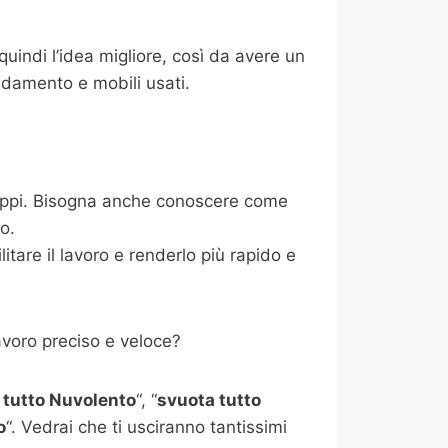
uindi l’idea migliore, così da avere un
redamento e mobili usati.
ntoppi. Bisogna anche conoscere come
io.
tare il lavoro e renderlo più rapido e
avoro preciso e veloce?
 tutto
Nuvolento
“, “
svuota tutto
o
“. Vedrai che ti usciranno tantissimi