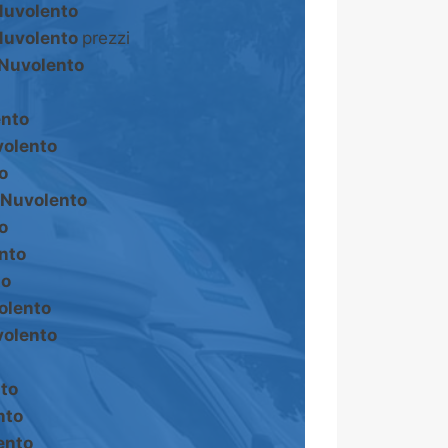
Nuvolento
Nuvolento
prezzi
Nuvolento
nto
olento
o
Nuvolento
o
nto
to
olento
olento
to
nto
ento