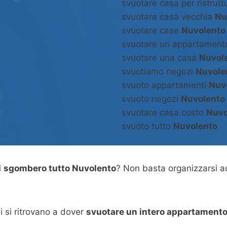
svuotare casa per ristrut
svuotare casa vecchia
Nu
svuotare case
Nuvolento
svuotare un appartamen
svuotare una casa
Nuvol
svuotiamo negozi
Nuvole
svuoto appartamenti
Nuv
svuoto negozi
Nuvolento
svuotare casa costo
Nuvo
svuoto tutto
Nuvolento
i
sgombero tutto Nuvolento
? Non basta organizzarsi 
 si ritrovano a dover
svuotare un intero appartamento