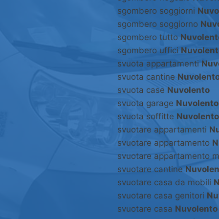
sgombero soggiorni
Nuvo
sgombero soggiorno
Nuv
sgombero tutto
Nuvolent
sgombero uffici
Nuvolent
svuota appartamenti
Nuv
svuota cantine
Nuvolent
svuota case
Nuvolento
svuota garage
Nuvolento
svuota soffitte
Nuvolento
svuotare appartamenti
Nu
svuotare appartamento
N
svuotare appartamento m
svuotare cantine
Nuvolen
svuotare casa da mobili
N
svuotare casa genitori
Nu
svuotare casa
Nuvolento