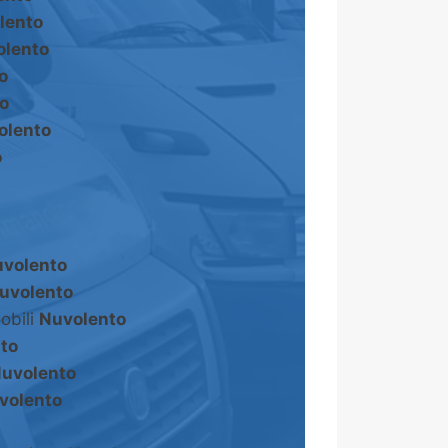
lento
olento
o
o
olento
o
volento
uvolento
obili
Nuvolento
to
uvolento
volento