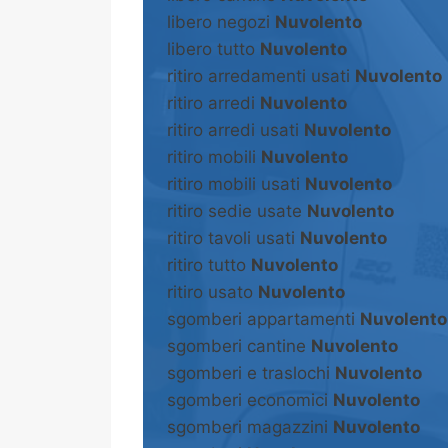
libero negozi
Nuvolento
libero tutto
Nuvolento
ritiro arredamenti usati
Nuvolento
ritiro arredi
Nuvolento
ritiro arredi usati
Nuvolento
ritiro mobili
Nuvolento
ritiro mobili usati
Nuvolento
ritiro sedie usate
Nuvolento
ritiro tavoli usati
Nuvolento
ritiro tutto
Nuvolento
ritiro usato
Nuvolento
sgomberi appartamenti
Nuvolento
sgomberi cantine
Nuvolento
sgomberi e traslochi
Nuvolento
sgomberi economici
Nuvolento
sgomberi magazzini
Nuvolento